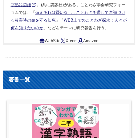
字熟語図鑑
』(共に講談社)がある。ことわざ学会研究フォー
ラムでは、「
備えあれば憂いなし：ことわざを通して意識づけ
る災害時の命を守る知恵
」「
WEB上でのことわざ探求：人々が
何を知りたいのか
」などをテーマに研究報告を行う。
著書一覧