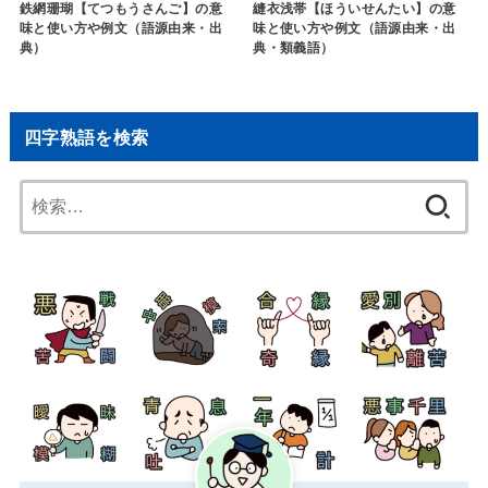
鉄網珊瑚【てつもうさんご】の意
縫衣浅帯【ほういせんたい】の意
味と使い方や例文（語源由来・出
味と使い方や例文（語源由来・出
典）
典・類義語）
四字熟語を検索
検
索: