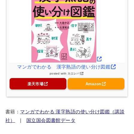
マンガでわかる 漢字熟語の使い分け図鑑
posted with
カエレバ
楽天市場
Amazon
書籍：
マンガでわかる 漢字熟語の使い分け図鑑（講談
社）
|
国立国会図書館データ