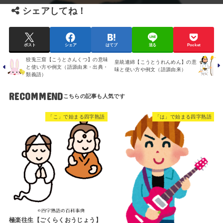
シェアしてね！
ポスト
シェア
はてブ
送る
Pocket
狡兎三窟【こうとさんくつ】の意味
皇統連綿【こうとうれんめん】の意
と使い方や例文（語源由来・出典・
味と使い方や例文（語源由来）
類義語）
RECOMMEND
「こ」で始まる四字熟語
「は」で始まる四字熟語
極楽往生【ごくらくおうじょう】