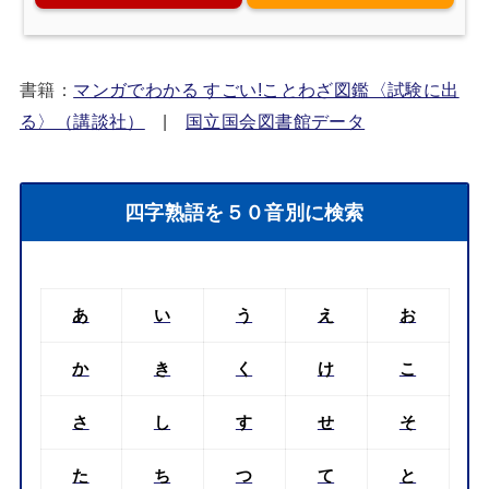
書籍：
マンガでわかる すごい!ことわざ図鑑〈試験に出
る〉（講談社）
|
国立国会図書館データ
四字熟語を５０音別に検索
あ
い
う
え
お
か
き
く
け
こ
さ
し
す
せ
そ
た
ち
つ
て
と