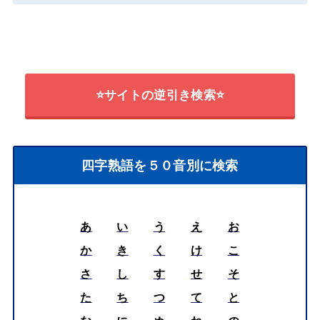
⭐サイトの逆引き検索⭐
四字熟語を５０音別に検索
あ
い
う
え
お
か
き
く
け
こ
さ
し
す
せ
そ
た
ち
つ
て
と