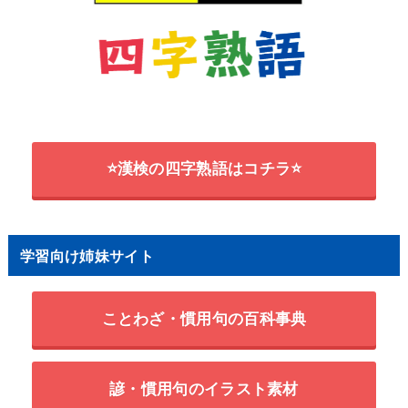
⭐漢検の四字熟語はコチラ⭐
学習向け姉妹サイト
ことわざ・慣用句の百科事典
諺・慣用句のイラスト素材