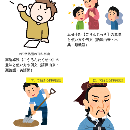
五倫十起【ごりんじっき】の意味
と使い方や例文（語源由来・出
典・類義語）
高論卓説【こうろんたくせつ】の
意味と使い方や例文（語源由来・
類義語・英語訳）
「て」で始まる四字熟語
「ほ」で始まる四字熟語