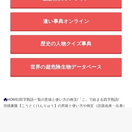
違い事典オンライン
歴史の人物クイズ事典
世界の超危険生物データベース
HOME
四字熟語一覧の意味と使い方の例文
「こ」で始まる四字熟語
功徳兼隆【こうとくけんりゅう】の意味と使い方や例文（語源由来・出典）
ことわざ
慣用句
故事成語
二字熟語
三字熟語
四字熟語
プライバシーポリシー
参考文献
免責事項
運営情報