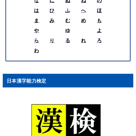
な
に
ぬ
ね
の
は
ひ
ふ
へ
ほ
ま
み
む
め
も
や
ゆ
よ
ら
り
る
れ
ろ
わ
日本漢字能力検定