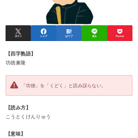
ポスト
シェア
はてブ
送る
Pocket
【四字熟語】
功徳兼隆
「功徳」を「くどく」と読み誤らない。
【読み方】
こうとくけんりゅう
【意味】