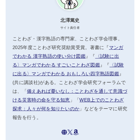
北澤篤史
サイト責任者
ことわざ・漢字熟語の専門家、ことわざ学会理事。
2025年度ことわざ研究奨励賞受賞。著書に『
マンガ
でわかる 漢字熟語の使い分け図鑑
』『
〈試験に出
る〉マンガでわかる すごいことわざ図鑑
』『
〈試験
に出る〉マンガでわかる おもしろい四字熟語図鑑
』
(共に講談社)がある。ことわざ学会研究フォーラムで
は、「
備えあれば憂いなし：ことわざを通して意識づ
ける災害時の命を守る知恵
」「
WEB上でのことわざ
探求：人々が何を知りたいのか
」などをテーマに研究
報告を行う。