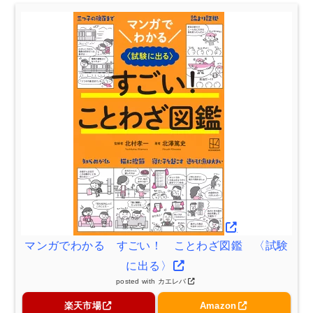
マンガでわかる すごい！ ことわざ図鑑 〈試験
に出る〉
posted with
カエレバ
楽天市場
Amazon