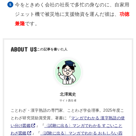
今をときめく会社の社長で多忙の身なのに、自家用
ジェット機で被災地に支援物資を運んだ彼は、
功徳
兼隆
です。
ABOUT US
北澤篤史
サイト責任者
ことわざ・漢字熟語の専門家、ことわざ学会理事。2025年度こ
とわざ研究奨励賞受賞。著書に『
マンガでわかる 漢字熟語の使
い分け図鑑
』『
〈試験に出る〉マンガでわかる すごいこと
わざ図鑑
』『
〈試験に出る〉マンガでわかる おもしろい四