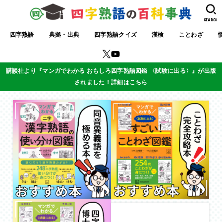
SEARCH
四字熟語
典拠・出典
四字熟語クイズ
漢検
ことわざ
講談社より『マンガでわかる おもしろ四字熟語図鑑 〈試験に出る〉』が出版
されました！詳細はこちら