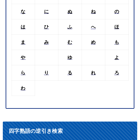
な
に
ぬ
ね
の
は
ひ
ふ
へ
ほ
ま
み
む
め
も
や
ゆ
よ
ら
り
る
れ
ろ
わ
四字熟語の逆引き検索