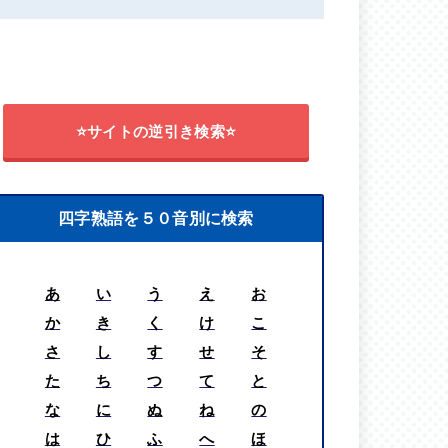
⭐サイトの逆引き検索⭐
四字熟語を５０音別に検索
あ
い
う
え
お
か
き
く
け
こ
さ
し
す
せ
そ
た
ち
つ
て
と
な
に
ぬ
ね
の
は
ひ
ふ
へ
ほ