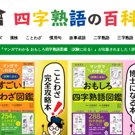
ズ
漢検
ことわざ
慣用句
故事成語
二字熟語
三字熟語
『マンガでわかる おもしろ四字熟語図鑑 〈試験に出る〉』が出版されました！