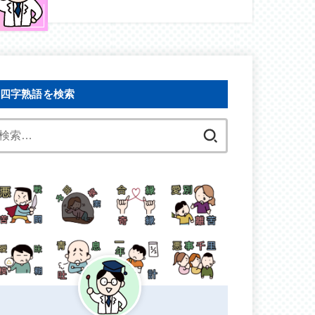
四字熟語を検索
検
索: