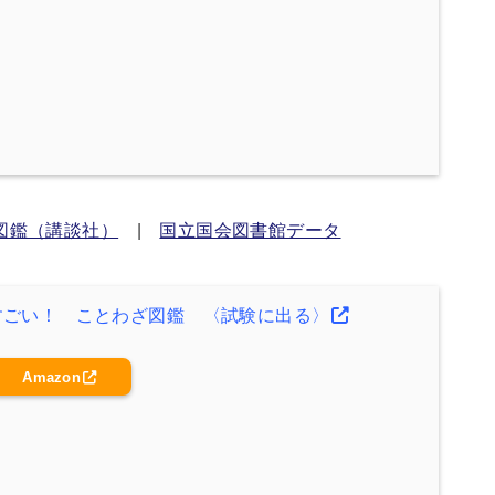
図鑑（講談社）
|
国立国会図書館データ
すごい！ ことわざ図鑑 〈試験に出る〉
Amazon