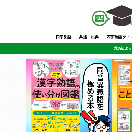
四字熟語
典拠・出典
四字熟語クイ
講談社より