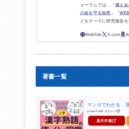
ォーラムでは、「
備えあ
の命を守る知恵
」「
WE
どをテーマに研究報告を
著書一覧
マンガでわかる 
posted with
カエレバ
楽天市場