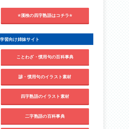
⭐漢検の四字熟語はコチラ⭐
学習向け姉妹サイト
ことわざ・慣用句の百科事典
諺・慣用句のイラスト素材
四字熟語のイラスト素材
二字熟語の百科事典