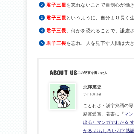
君子三畏
を忘れないことで自制心が働
君子三畏
というように、自分より長く
君子三畏
、何かを恐れることで、謙虚
君子三畏
を忘れ、人を見下す人間は大
ABOUT US
北澤篤史
サイト責任者
ことわざ・漢字熟語の専
励賞受賞。著書に『
マン
出る〉マンガでわかる 
かる おもしろい四字熟