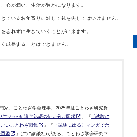
き、心が潤い、生活が豊かになります。
生きているお年寄りに対して礼を失してはいけません。
さを忘れずに生きていくことが出来ます。
きく成長することはできません。
門家、ことわざ学会理事。2025年度ことわざ研究奨
ガでわかる 漢字熟語の使い分け図鑑
』『
〈試験に
すごいことわざ図鑑
』『
〈試験に出る〉マンガでわ
語図鑑
』(共に講談社)がある。ことわざ学会研究フ