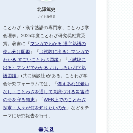
北澤篤史
サイト責任者
ことわざ・漢字熟語の専門家、ことわざ学
会理事。2025年度ことわざ研究奨励賞受
賞。著書に『
マンガでわかる 漢字熟語の
使い分け図鑑
』『
〈試験に出る〉マンガで
わかる すごいことわざ図鑑
』『
〈試験に
出る〉マンガでわかる おもしろい四字熟
語図鑑
』(共に講談社)がある。ことわざ学
会研究フォーラムでは、「
備えあれば憂い
なし：ことわざを通して意識づける災害時
の命を守る知恵
」「
WEB上でのことわざ
探求：人々が何を知りたいのか
」などをテ
ーマに研究報告を行う。