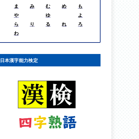
ま
み
む
め
も
や
ゆ
よ
ら
り
る
れ
ろ
わ
日本漢字能力検定