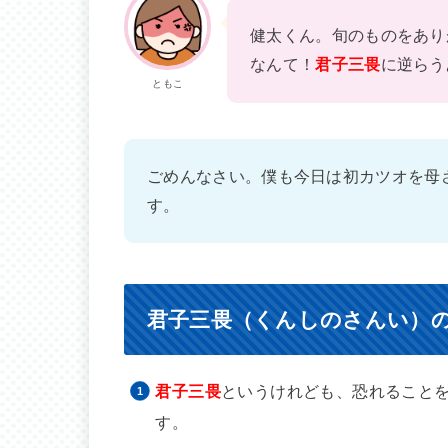
健太くん。旬のものをあり
なんて！
君子三畏
に逆らう
ともこ
ごめんなさい。僕も今日は初カツオを母
す。
君子三畏（くんしのさんい）
君子三畏
というけれども、恐れること
す。