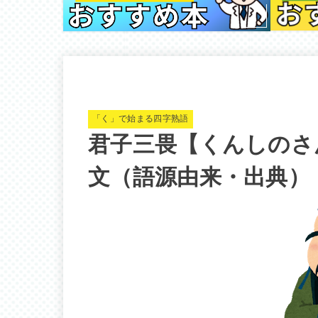
「く」で始まる四字熟語
君子三畏【くんしのさ
文（語源由来・出典）