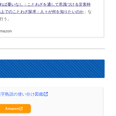
れば憂いなし：ことわざを通して意識づける災害時
B上でのことわざ探求：人々が何を知りたいのか
」な
行う。
漢字熟語の使い分け図鑑
Amazon