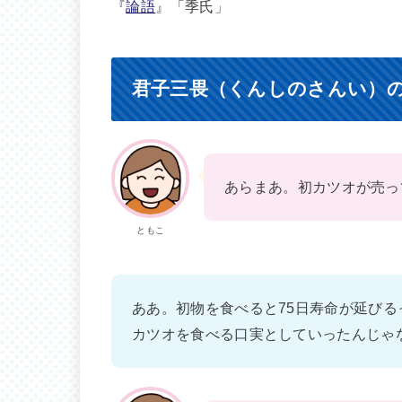
『
論語
』「季氏」
君子三畏（くんしのさんい）
あらまあ。初カツオが売っ
ともこ
ああ。初物を食べると75日寿命が延び
カツオを食べる口実としていったんじゃ