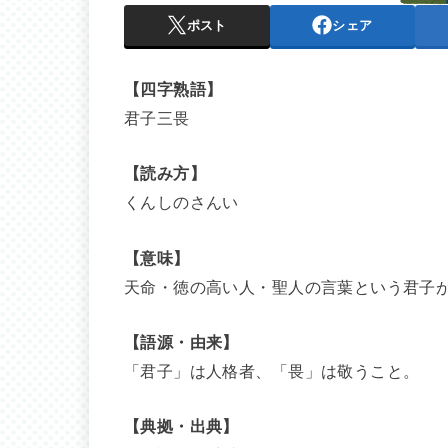
ポスト
シェア
【四字熟語】
君子三畏
【読み方】
くんしのさんい
【意味】
天命・徳の高い人・聖人の言葉という君子
【語源・由来】
「君子」は人格者、「畏」は敬うこと。
【典拠・出典】