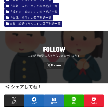
「年齢・人の一生」の四字熟語一覧
「戒める・励ます」の四字熟語一覧
「金銭・損得」の四字熟語一覧
出典：論語（ろんご）の四字熟語一覧
FOLLOW
シェアしてね！
ポスト
シェア
はてブ
送る
Pocket