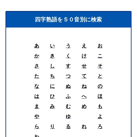
四字熟語を５０音別に検索
あ
い
う
え
お
か
き
く
け
こ
さ
し
す
せ
そ
た
ち
つ
て
と
な
に
ぬ
ね
の
は
ひ
ふ
へ
ほ
ま
み
む
め
も
や
ゆ
よ
ら
り
る
れ
ろ
わ