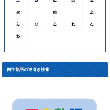
ま
み
む
め
も
や
ゆ
よ
ら
り
る
れ
ろ
わ
四字熟語の逆引き検索