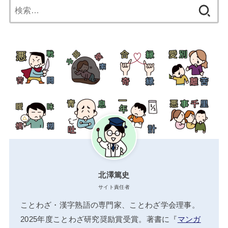
検
索:
北澤篤史
サイト責任者
ことわざ・漢字熟語の専門家、ことわざ学会理事。
2025年度ことわざ研究奨励賞受賞。著書に『
マンガ