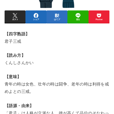
ポスト
シェア
はてブ
送る
Pocket
【四字熟語】
君子三戒
【読み方】
くんしさんかい
【意味】
青年の時は女色、壮年の時は闘争、老年の時は利得を戒
めよとの三戒。
【語源・由来】
「君子」は人格が立派な人。徳が高くて品位のそなわっ