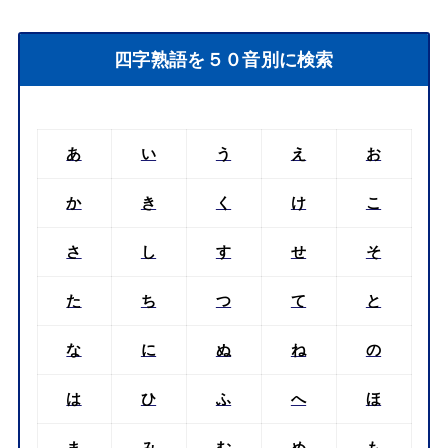
四字熟語を５０音別に検索
あ
い
う
え
お
か
き
く
け
こ
さ
し
す
せ
そ
た
ち
つ
て
と
な
に
ぬ
ね
の
は
ひ
ふ
へ
ほ