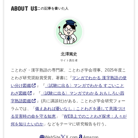
ABOUT US
北澤篤史
サイト責任者
ことわざ・漢字熟語の専門家、ことわざ学会理事。2025年度こ
とわざ研究奨励賞受賞。著書に『
マンガでわかる 漢字熟語の使
い分け図鑑
』『
〈試験に出る〉マンガでわかる すごいこと
わざ図鑑
』『
〈試験に出る〉マンガでわかる おもしろい四
字熟語図鑑
』(共に講談社)がある。ことわざ学会研究フォー
ラムでは、「
備えあれば憂いなし：ことわざを通して意識づけ
る災害時の命を守る知恵
」「
WEB上でのことわざ探求：人々が
何を知りたいのか
」などをテーマに研究報告を行う。