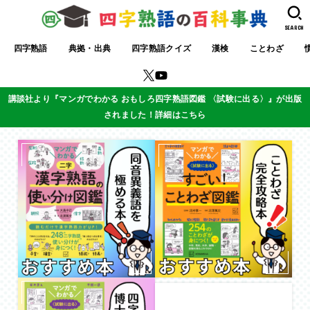
SEARCH
四字熟語
典拠・出典
四字熟語クイズ
漢検
ことわざ
講談社より『マンガでわかる おもしろ四字熟語図鑑 〈試験に出る〉』が出版
されました！詳細はこちら