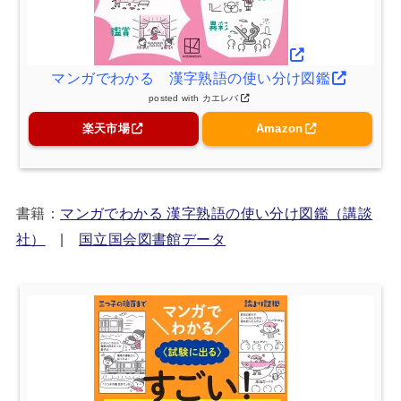
マンガでわかる 漢字熟語の使い分け図鑑
posted with
カエレバ
楽天市場
Amazon
書籍：
マンガでわかる 漢字熟語の使い分け図鑑（講談
社）
|
国立国会図書館データ