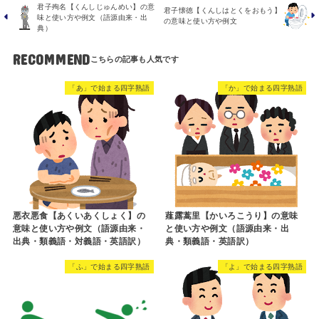
君子殉名【くんしじゅんめい】の意
君子懐徳【くんしはとくをおもう】
味と使い方や例文（語源由来・出
の意味と使い方や例文
典）
RECOMMEND
「あ」で始まる四字熟語
「か」で始まる四字熟語
悪衣悪食【あくいあくしょく】の
薤露蒿里【かいろこうり】の意味
意味と使い方や例文（語源由来・
と使い方や例文（語源由来・出
出典・類義語・対義語・英語訳）
典・類義語・英語訳）
「ふ」で始まる四字熟語
「よ」で始まる四字熟語