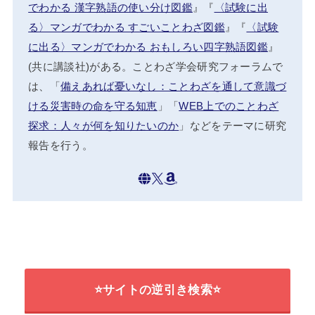
でわかる 漢字熟語の使い分け図鑑
』『
〈試験に出
る〉マンガでわかる すごいことわざ図鑑
』『
〈試験
に出る〉マンガでわかる おもしろい四字熟語図鑑
』
(共に講談社)がある。ことわざ学会研究フォーラムで
は、「
備えあれば憂いなし：ことわざを通して意識づ
ける災害時の命を守る知恵
」「
WEB上でのことわざ
探求：人々が何を知りたいのか
」などをテーマに研究
報告を行う。
⭐サイトの逆引き検索⭐