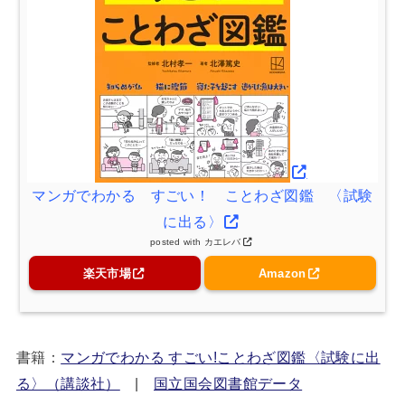
マンガでわかる すごい！ ことわざ図鑑 〈試験
に出る〉
posted with
カエレバ
楽天市場
Amazon
書籍：
マンガでわかる すごい!ことわざ図鑑〈試験に出
る〉（講談社）
|
国立国会図書館データ