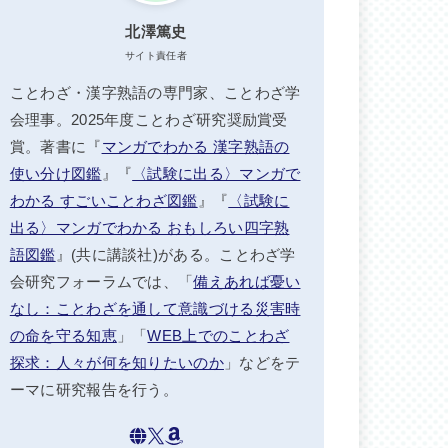
北澤篤史
サイト責任者
ことわざ・漢字熟語の専門家、ことわざ学
会理事。2025年度ことわざ研究奨励賞受
賞。著書に『
マンガでわかる 漢字熟語の
使い分け図鑑
』『
〈試験に出る〉マンガで
わかる すごいことわざ図鑑
』『
〈試験に
出る〉マンガでわかる おもしろい四字熟
語図鑑
』(共に講談社)がある。ことわざ学
会研究フォーラムでは、「
備えあれば憂い
なし：ことわざを通して意識づける災害時
の命を守る知恵
」「
WEB上でのことわざ
探求：人々が何を知りたいのか
」などをテ
ーマに研究報告を行う。