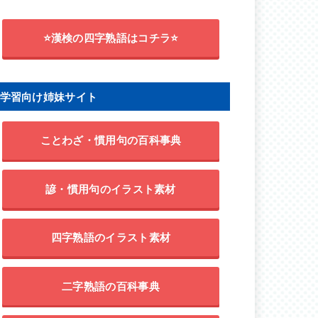
⭐漢検の四字熟語はコチラ⭐
学習向け姉妹サイト
ことわざ・慣用句の百科事典
諺・慣用句のイラスト素材
四字熟語のイラスト素材
二字熟語の百科事典