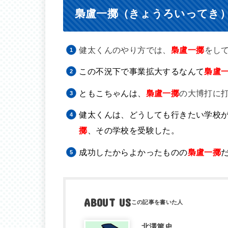
梟盧一擲（きょうろいってき
健太くんのやり方では、
梟盧一擲
をし
この不況下で事業拡大するなんて
梟盧
ともこちゃんは、
梟盧一擲
の大博打に
健太くんは、どうしても行きたい学校
擲
、その学校を受験した。
成功したからよかったものの
梟盧一擲
ABOUT US
北澤篤史