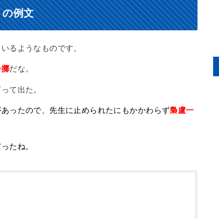
）の例文
ているようなものです。
一擲
だな。
打って出た。
があったので、先生に止められたにもかかわらず
梟盧一
だったね。