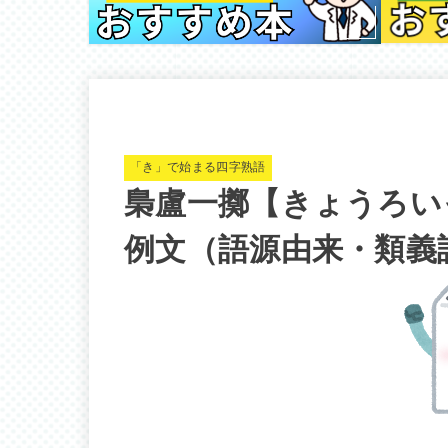
「き」で始まる四字熟語
梟盧一擲【きょうろい
例文（語源由来・類義