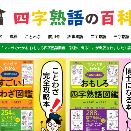
ズ
漢検
ことわざ
慣用句
故事成語
二字熟語
三字熟語
『マンガでわかる おもしろ四字熟語図鑑 〈試験に出る〉』が出版されました！