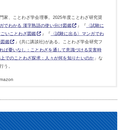
門家、ことわざ学会理事。2025年度ことわざ研究奨
ガでわかる 漢字熟語の使い分け図鑑
』『
〈試験に
すごいことわざ図鑑
』『
〈試験に出る〉マンガでわ
語図鑑
』(共に講談社)がある。ことわざ学会研究フ
れば憂いなし：ことわざを通して意識づける災害時
B上でのことわざ探求：人々が何を知りたいのか
」な
行う。