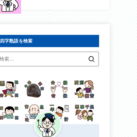
四字熟語を検索
検
索: