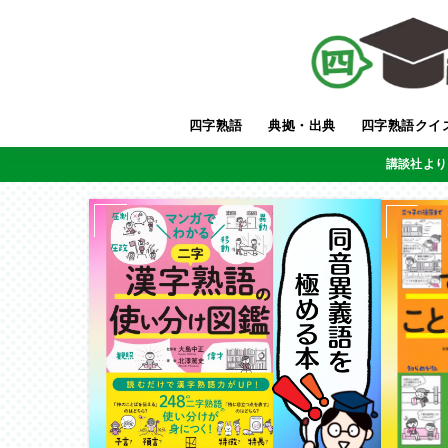
四字熟語
典拠・出典
四字熟語クイ
講談社より