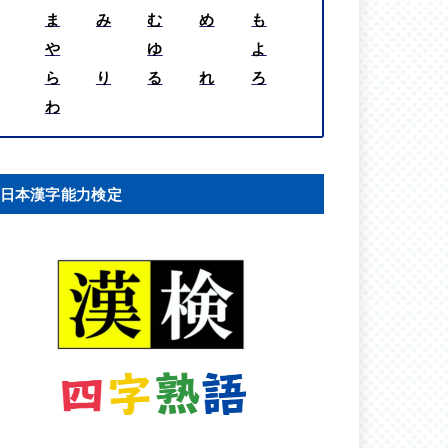
ま
み
む
め
も
や
ゆ
よ
ら
り
る
れ
ろ
わ
日本漢字能力検定