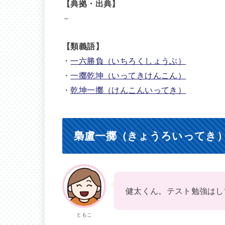
【典拠・出典】
－
【類義語】
・
一六勝負（いちろくしょうぶ）
・
一擲乾坤（いってきけんこん）
・
乾坤一擲（けんこんいってき）
梟盧一擲（きょうろいってき
健太くん。テスト勉強はし
ともこ