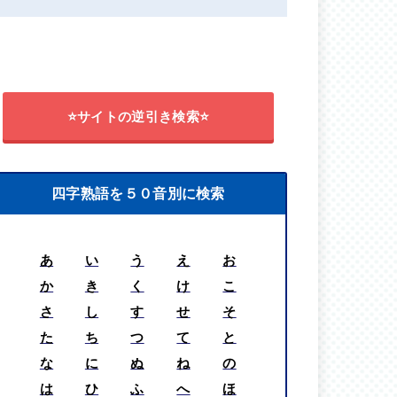
⭐サイトの逆引き検索⭐
四字熟語を５０音別に検索
あ
い
う
え
お
か
き
く
け
こ
さ
し
す
せ
そ
た
ち
つ
て
と
な
に
ぬ
ね
の
は
ひ
ふ
へ
ほ