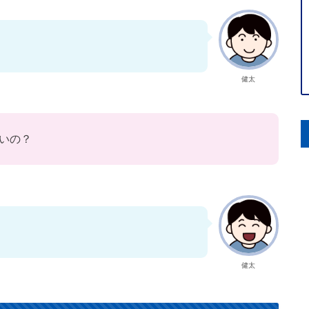
健太
いの？
健太