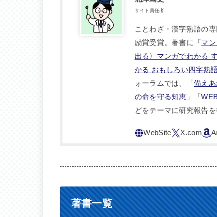
サイト責任者
ことわざ・漢字熟語の専
励賞受賞。著書に『
マン
出る〉マンガでわかる 
かる おもしろい四字熟
ォーラムでは、「
備えあ
の命を守る知恵
」「
WE
どをテーマに研究報告を
著書一覧