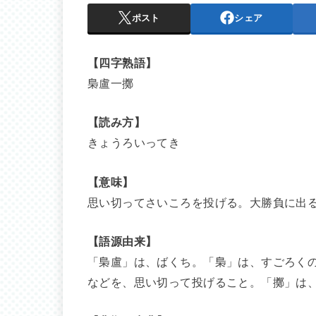
ポスト
シェア
【四字熟語】
梟盧一擲
【読み方】
きょうろいってき
【意味】
思い切ってさいころを投げる。大勝負に出
【語源由来】
「梟盧」は、ばくち。「梟」は、すごろく
などを、思い切って投げること。「擲」は