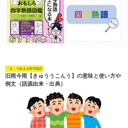
「き」で始まる四字熟語
旧雨今雨【きゅううこんう】の意味と使い方や
例文（語源由来・出典）