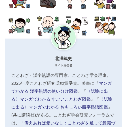
北澤篤史
サイト責任者
ことわざ・漢字熟語の専門家、ことわざ学会理事。
2025年度ことわざ研究奨励賞受賞。著書に『
マンガ
でわかる 漢字熟語の使い分け図鑑
』『
〈試験に出
る〉マンガでわかる すごいことわざ図鑑
』『
〈試験
に出る〉マンガでわかる おもしろい四字熟語図鑑
』
(共に講談社)がある。ことわざ学会研究フォーラムで
は、「
備えあれば憂いなし：ことわざを通して意識づ