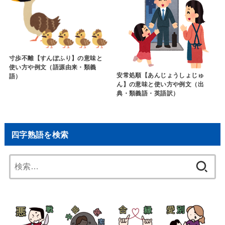
寸歩不離【すんぽふり】の意味と
使い方や例文（語源由来・類義
安常処順【あんじょうしょじゅ
語）
ん】の意味と使い方や例文（出
典・類義語・英語訳）
四字熟語を検索
検
索: