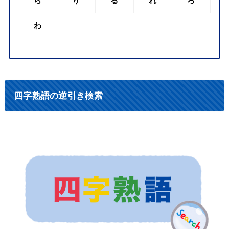
ら
り
る
れ
ろ
わ
四字熟語の逆引き検索