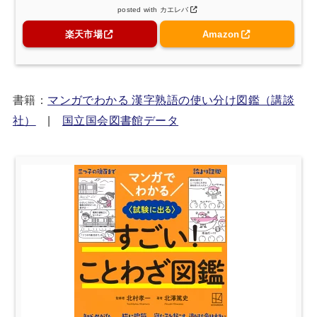
posted with
カエレバ
楽天市場
Amazon
書籍：
マンガでわかる 漢字熟語の使い分け図鑑（講談
社）
|
国立国会図書館データ