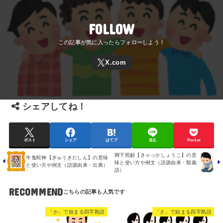
FOLLOW
シェアしてね！
ポスト
シェア
はてブ
送る
Pocket
脚下照顧【きゃっかしょうこ】の意
牛鬼蛇神【ぎゅうきだしん】の意味
味と使い方や例文（語源由来・類義
と使い方や例文（語源由来・出典）
語）
RECOMMEND
「か」で始まる四字熟語
「さ」で始まる四字熟語