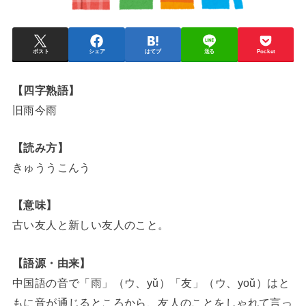
ポスト
シェア
はてブ
送る
Pocket
【四字熟語】
旧雨今雨
【読み方】
きゅううこんう
【意味】
古い友人と新しい友人のこと。
【語源・由来】
中国語の音で「雨」（ウ、yǔ）「友」（ウ、yoǔ）はと
もに音が通じるところから、友人のことをしゃれて言っ