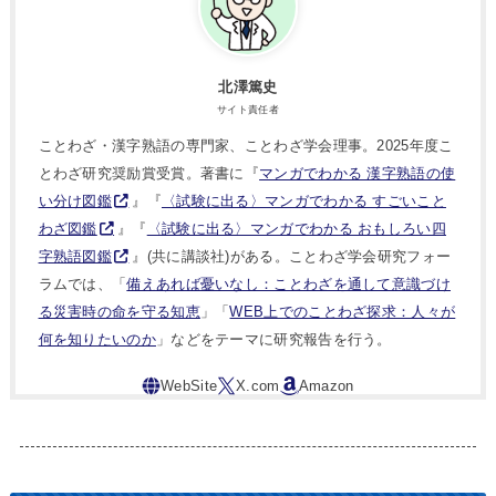
北澤篤史
サイト責任者
ことわざ・漢字熟語の専門家、ことわざ学会理事。2025年度こ
とわざ研究奨励賞受賞。著書に『
マンガでわかる 漢字熟語の使
い分け図鑑
』『
〈試験に出る〉マンガでわかる すごいこと
わざ図鑑
』『
〈試験に出る〉マンガでわかる おもしろい四
字熟語図鑑
』(共に講談社)がある。ことわざ学会研究フォー
ラムでは、「
備えあれば憂いなし：ことわざを通して意識づけ
る災害時の命を守る知恵
」「
WEB上でのことわざ探求：人々が
何を知りたいのか
」などをテーマに研究報告を行う。