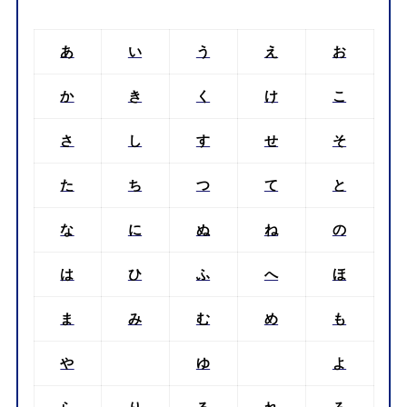
あ
い
う
え
お
か
き
く
け
こ
さ
し
す
せ
そ
た
ち
つ
て
と
な
に
ぬ
ね
の
は
ひ
ふ
へ
ほ
ま
み
む
め
も
や
ゆ
よ