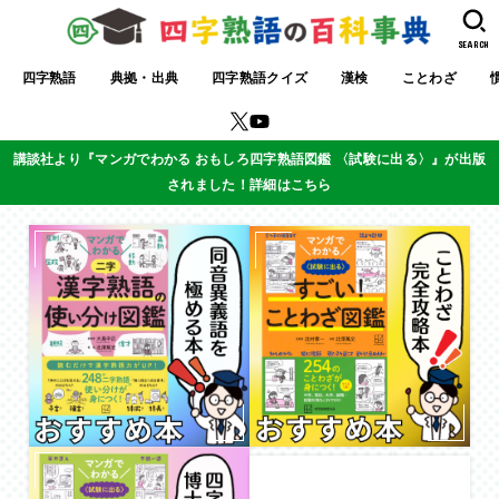
SEARCH
四字熟語
典拠・出典
四字熟語クイズ
漢検
ことわざ
講談社より『マンガでわかる おもしろ四字熟語図鑑 〈試験に出る〉』が出版
されました！詳細はこちら