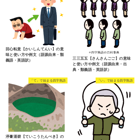
回心転意【かいしんてんい】の意
味と使い方や例文（語源由来・類
三三五五【さんさんごご】の意味
義語・英語訳）
と使い方や例文（語源由来・出
典・類義語・英語訳）
「て」で始まる四字熟語
「い」で始まる四字熟語
渟膏湛碧【ていこうたんぺき】の