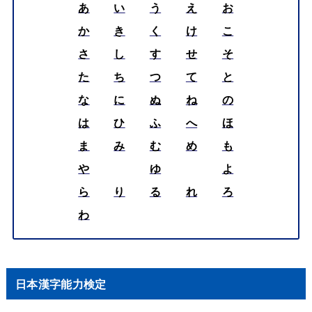
あ
い
う
え
お
か
き
く
け
こ
さ
し
す
せ
そ
た
ち
つ
て
と
な
に
ぬ
ね
の
は
ひ
ふ
へ
ほ
ま
み
む
め
も
や
ゆ
よ
ら
り
る
れ
ろ
わ
日本漢字能力検定