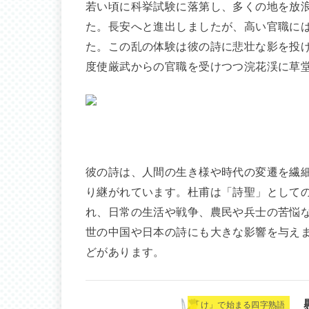
若い頃に科挙試験に落第し、多くの地を放
た。長安へと進出しましたが、高い官職に
た。この乱の体験は彼の詩に悲壮な影を投
度使厳武からの官職を受けつつ浣花渓に草
彼の詩は、人間の生き様や時代の変遷を繊
り継がれています。杜甫は「詩聖」として
れ、日常の生活や戦争、農民や兵士の苦悩
世の中国や日本の詩にも大きな影響を与え
どがあります。
「け」で始まる四字熟語