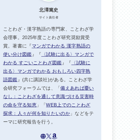
北澤篤史
サイト責任者
ことわざ・漢字熟語の専門家、ことわざ学
会理事。2025年度ことわざ研究奨励賞受
賞。著書に『
マンガでわかる 漢字熟語の
使い分け図鑑
』『
〈試験に出る〉マンガで
わかる すごいことわざ図鑑
』『
〈試験に
出る〉マンガでわかる おもしろい四字熟
語図鑑
』(共に講談社)がある。ことわざ学
会研究フォーラムでは、「
備えあれば憂い
なし：ことわざを通して意識づける災害時
の命を守る知恵
」「
WEB上でのことわざ
探求：人々が何を知りたいのか
」などをテ
ーマに研究報告を行う。