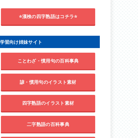
⭐漢検の四字熟語はコチラ⭐
学習向け姉妹サイト
ことわざ・慣用句の百科事典
諺・慣用句のイラスト素材
四字熟語のイラスト素材
二字熟語の百科事典