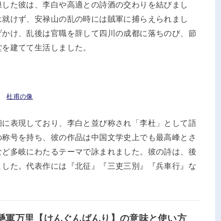
浪した彼は、李白や高適との詩酒の交わりを結びまし
は就けず、安禄山の乱の時には賊軍に捕らえられまし
げかけ、乱後は官職を辞して四川の成都に落ちのび、節
堂を建てて生活しました。
杜甫の像
細に表現しており、李白と並び称され「李杜」として語
の称号を持ち、彼の作品は中国文学史上でも最高峰とさ
など多岐にわたるテーマで詠まれました。彼の詩は、後
ました。代表作には『北征』『三吏三別』『兵車行』な
懸軍万里【けんぐんばんり】の意味と使い方