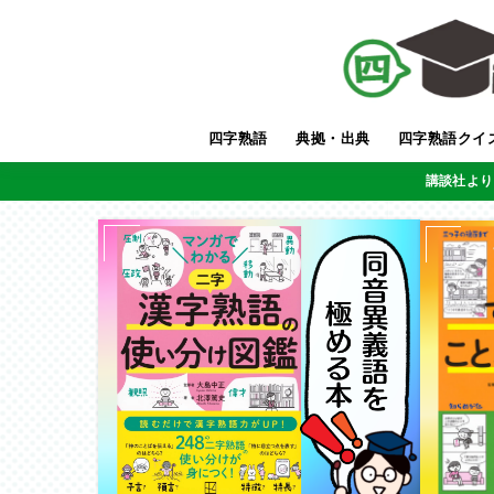
四字熟語
典拠・出典
四字熟語クイ
講談社より