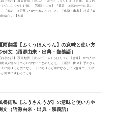
【四字熟語】 暮雲春樹 【読み方】 ぼうんしゅんじゅ 【意味】 遠くの
友を切になつかしむ情。 【語源・由来】 「暮雲」は暮れがたの雲のこ
と。「春樹」は若芽をつけた春の木のこと。 【典拠・出典】 杜甫「春
日憶李白」 【類義...
覆雨翻雲【ふくうほんうん】の意味と使い方
や例文（語源由来・出典・類義語）
【四字熟語】 覆雨翻雲 【読み方】 ふくうほんうん 【意味】 世の人の
態度や人情がうつろいやすいことのたとえ。 【語源・由来】 手のひら
を上に向けると雲になり、下に向けると雨になるという意味で、人の
心が簡単に変わることを...
風餐雨臥【ふうさんうが】の意味と使い方や
例文（語源由来・出典・類義語）