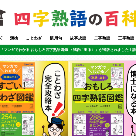
ズ
漢検
ことわざ
慣用句
故事成語
二字熟語
三字熟語
『マンガでわかる おもしろ四字熟語図鑑 〈試験に出る〉』が出版されました！