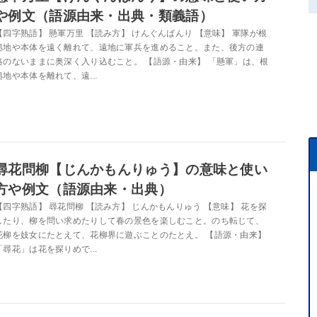
や例文（語源由来・出典・類義語）
【四字熟語】 懸軍万里 【読み方】 けんぐんばんり 【意味】 軍隊が根
拠地や本体を遠く離れて、遠地に軍兵を進めること。また、後方の連
絡のないままに奥深く入り込むこと。 【語源・由来】 「懸軍」は、根
拠地や本体を離れて、遠...
尋花問柳【じんかもんりゅう】の意味と使い
方や例文（語源由来・出典）
【四字熟語】 尋花問柳 【読み方】 じんかもんりゅう 【意味】 花を探
したり、柳を問い求めたりして春の景色を楽しむこと。のち転じて、
花柳を妓女にたとえて、花柳界に遊ぶことのたとえ。 【語源・由来】
「尋花」は花を探りめで...