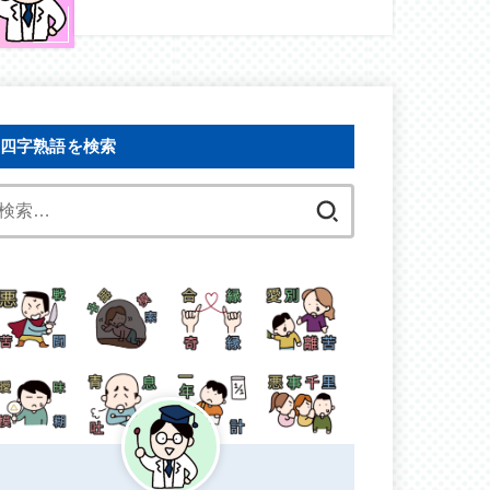
四字熟語を検索
検
索: