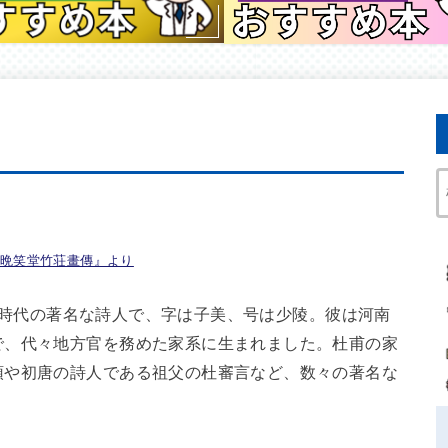
晩笑堂竹荘畫傳』より
国盛唐時代の著名な詩人で、字は子美、号は少陵。彼は河南
で、代々地方官を務めた家系に生まれました。杜甫の家
預や初唐の詩人である祖父の杜審言など、数々の著名な