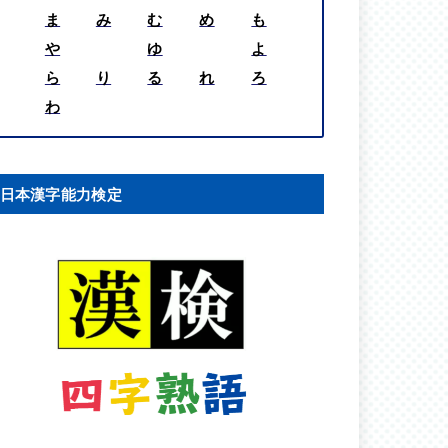
ま
み
む
め
も
や
ゆ
よ
ら
り
る
れ
ろ
わ
日本漢字能力検定