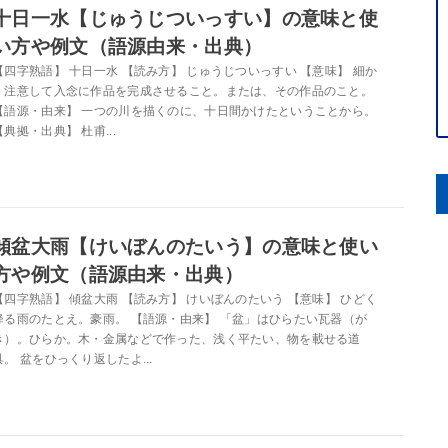
十日一水【じゅうじついっすい】の意味と使
い方や例文（語源由来・出典）
【四字熟語】 十日一水 【読み方】 じゅうじついっすい 【意味】 細か
く注意して入念に作品を完成させること。または、その作品のこと。
【語源・由来】 一つの川を描くのに、十日間かけたということから。
【典拠・出典】 杜甫...
傾盆大雨【けいぼんのたいう】の意味と使い
方や例文（語源由来・出典）
【四字熟語】 傾盆大雨 【読み方】 けいぼんのたいう 【意味】 ひどく
降る雨のたとえ。豪雨。 【語源・由来】 「盆」はひらたい瓦器（が
き）。ひらか。木・金属などで作った、浅く平たい、物を載せる道
具。 盆をひっくり返したよ...