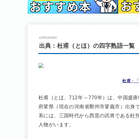
出典：杜甫（とほ）の四字熟語一覧
杜甫
・『
杜甫（とほ、712年 – 770年）は、中
府鞏県（現在の河南省鄭州市鞏義市）出身
系には、三国時代から西晋の武将である杜
人物がいます。