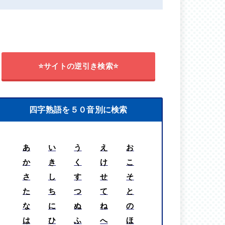
⭐サイトの逆引き検索⭐
四字熟語を５０音別に検索
あ
い
う
え
お
か
き
く
け
こ
さ
し
す
せ
そ
た
ち
つ
て
と
な
に
ぬ
ね
の
は
ひ
ふ
へ
ほ