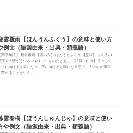
翻雲覆雨【ほんうんふくう】の意味と使い方
や例文（語源由来・出典・類義語）
【四字熟語】 翻雲覆雨 【読み方】 ほんうんふくう 【意味】 世の人の
態度や人情がうつろいやすいことのたとえ。 【語源・由来】 手のひら
を上に向けると雲になり、下に向けると雨になる意で、人の心が簡単
に変わることをいう。 ...
暮雲春樹【ぼうんしゅんじゅ】の意味と使い
方や例文（語源由来・出典・類義語）