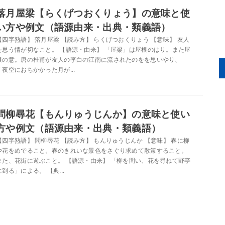
落月屋梁【らくげつおくりょう】の意味と使
い方や例文（語源由来・出典・類義語）
【四字熟語】 落月屋梁 【読み方】 らくげつおくりょう 【意味】 友人
を思う情が切なこと。 【語源・由来】 「屋梁」は屋根のはり。また屋
根の意。唐の杜甫が友人の李白の江南に流されたのをを思いやり、
「夜空におちかかった月が...
問柳尋花【もんりゅうじんか】の意味と使い
方や例文（語源由来・出典・類義語）
【四字熟語】 問柳尋花 【読み方】 もんりゅうじんか 【意味】 春に柳
や花をめでること。春のきれいな景色をさぐり求めて散策すること。
また、花街に遊ぶこと。 【語源・由来】 「柳を問い、花を尋ねて野亭
に到る」による。 【典...