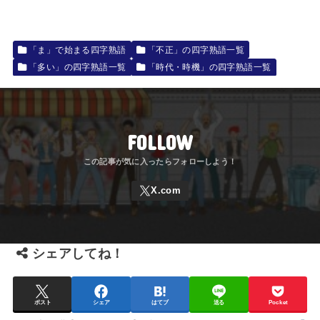
「ま」で始まる四字熟語
「不正」の四字熟語一覧
「多い」の四字熟語一覧
「時代・時機」の四字熟語一覧
FOLLOW
シェアしてね！
ポスト
シェア
はてブ
送る
Pocket