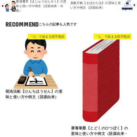
磨揉遷革【まじゅうせんかく】の意
真帆片帆【まほかたほ】の意味と使
味と使い方や例文（語源由来・出
い方や例文（語源由来）
典）
RECOMMEND
「け」で始まる四字熟語
「と」で始まる四字熟語
硯池法船【けんちほうせん】の意
味と使い方や例文（語源由来）
屠毒筆墨【とどくのひつぼく】の
意味と使い方や例文（語源由来・