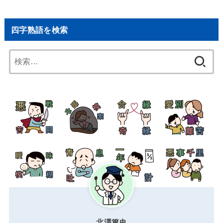
四字熟語を検索
検
索:
北澤篤史