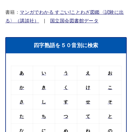
書籍：
マンガでわかる すごい!ことわざ図鑑〈試験に出
る〉（講談社）
|
国立国会図書館データ
四字熟語を５０音別に検索
あ
い
う
え
お
か
き
く
け
こ
さ
し
す
せ
そ
た
ち
つ
て
と
な
に
ぬ
ね
の