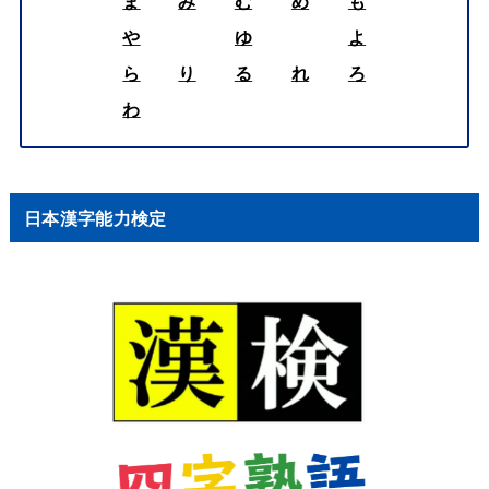
ま
み
む
め
も
や
ゆ
よ
ら
り
る
れ
ろ
わ
日本漢字能力検定