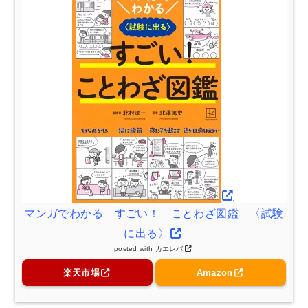
マンガでわかる すごい！ ことわざ図鑑 〈試験
に出る〉
posted with
カエレバ
楽天市場
Amazon