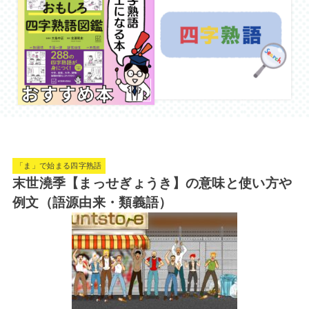
「ま」で始まる四字熟語
末世澆季【まっせぎょうき】の意味と使い方や
例文（語源由来・類義語）