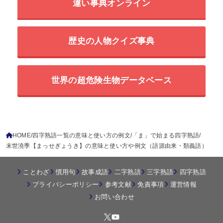
違い事典オンライン
歴史の人物クイズ事典
世界の超危険生物データベース
HOME
四字熟語一覧の意味と使い方の例文
「ま」で始まる四字熟語
末世澆季【まっせぎょうき】の意味と使い方や例文（語源由来・類義語）
ことわざ
慣用句
故事成語
二字熟語
三字熟語
四字熟語
プライバシーポリシー
参考文献
免責事項
運営情報
お問い合わせ