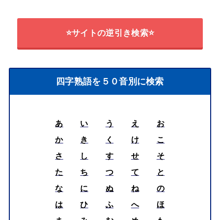
⭐サイトの逆引き検索⭐
四字熟語を５０音別に検索
あ
い
う
え
お
か
き
く
け
こ
さ
し
す
せ
そ
た
ち
つ
て
と
な
に
ぬ
ね
の
は
ひ
ふ
へ
ほ