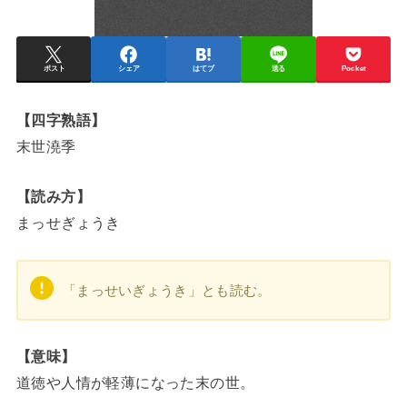
ポスト
シェア
はてブ
送る
Pocket
【四字熟語】
末世澆季
【読み方】
まっせぎょうき
「まっせいぎょうき」とも読む。
【意味】
道徳や人情が軽薄になった末の世。