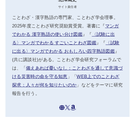
サイト責任者
ことわざ・漢字熟語の専門家、ことわざ学会理事。
2025年度ことわざ研究奨励賞受賞。著書に『
マンガ
でわかる 漢字熟語の使い分け図鑑
』『
〈試験に出
る〉マンガでわかる すごいことわざ図鑑
』『
〈試験
に出る〉マンガでわかる おもしろい四字熟語図鑑
』
(共に講談社)がある。ことわざ学会研究フォーラムで
は、「
備えあれば憂いなし：ことわざを通して意識づ
ける災害時の命を守る知恵
」「
WEB上でのことわざ
探求：人々が何を知りたいのか
」などをテーマに研究
報告を行う。