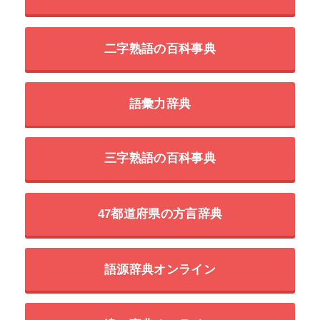
二字熟語の百科事典
語彙力辞典
三字熟語の百科事典
47都道府県の方言辞典
語源辞典オンライン