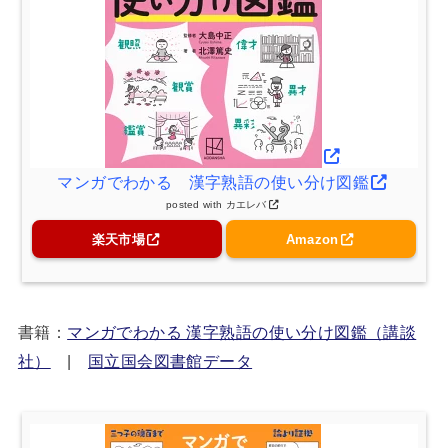
マンガでわかる 漢字熟語の使い分け図鑑
posted with
カエレバ
楽天市場
Amazon
書籍：
マンガでわかる 漢字熟語の使い分け図鑑（講談
社）
|
国立国会図書館データ