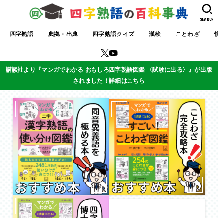
SEARCH
四字熟語
典拠・出典
四字熟語クイズ
漢検
ことわざ
講談社より『マンガでわかる おもしろ四字熟語図鑑 〈試験に出る〉』が出版
されました！詳細はこちら