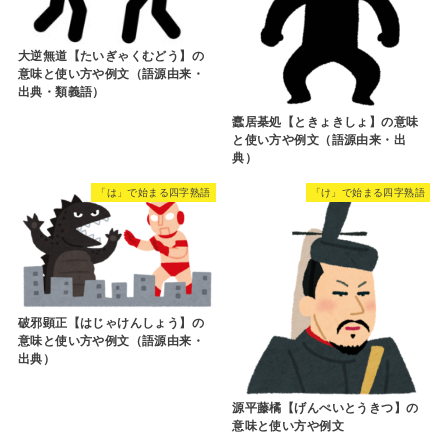
大逆無道【たいぎゃくむどう】の
意味と使い方や例文（語源由来・
出典・類義語）
蠹居棊処【ときょきしょ】の意味
と使い方や例文（語源由来・出
典）
「は」で始まる四字熟語
「け」で始まる四字熟語
破邪顕正【はじゃけんしょう】の
意味と使い方や例文（語源由来・
出典）
源平藤橘【げんぺいとうきつ】の
意味と使い方や例文