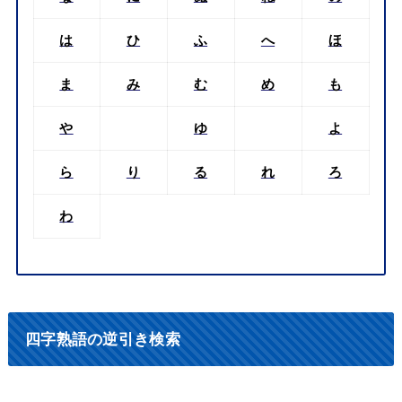
は
ひ
ふ
へ
ほ
ま
み
む
め
も
や
ゆ
よ
ら
り
る
れ
ろ
わ
四字熟語の逆引き検索