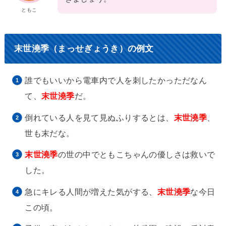
ともこ
末世澆季（まっせぎょうき）の例文
誰でもいいから電車内で人を刺したかっただなん
て、
末世澆季
だ。
倒れている人を見て見ぬふりするとは、
末世澆季
、
世も末だな。
末世澆季
の世の中でともこちゃんの優しさは救いで
した。
急にキレる人間が増えた気がする、
末世澆季
な今日
この頃。