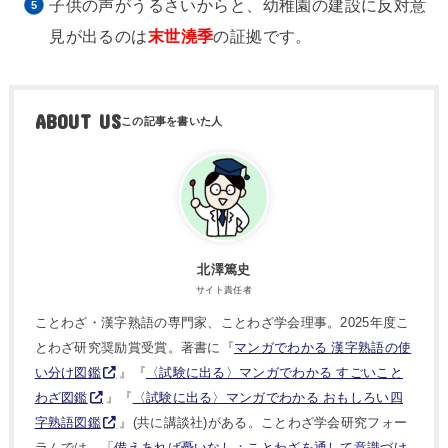
子供の声がうるさいからと、幼稚園の建設に反対意
見が出るのは
末世澆季
の証拠です。
ABOUT US
北澤篤史
サイト責任者
ことわざ・漢字熟語の専門家、ことわざ学会理事。2025年度こ
とわざ研究奨励賞受賞。著書に『
マンガでわかる 漢字熟語の使
い分け図鑑
』『
〈試験に出る〉マンガでわかる すごいこと
わざ図鑑
』『
〈試験に出る〉マンガでわかる おもしろい四
字熟語図鑑
』(共に講談社)がある。ことわざ学会研究フォー
ラムでは、「
備えあれば憂いなし：ことわざを通して意識づけ