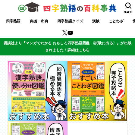
SEARCH
四字熟語
典拠・出典
四字熟語クイズ
漢検
ことわざ
講談社より『マンガでわかる おもしろ四字熟語図鑑 〈試験に出る〉』が出版
されました！詳細はこちら