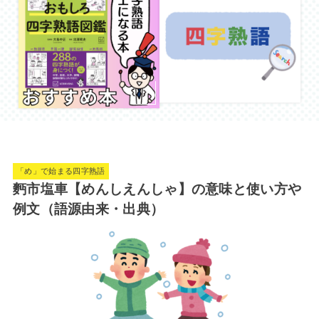
「め」で始まる四字熟語
麪市塩車【めんしえんしゃ】の意味と使い方や
例文（語源由来・出典）