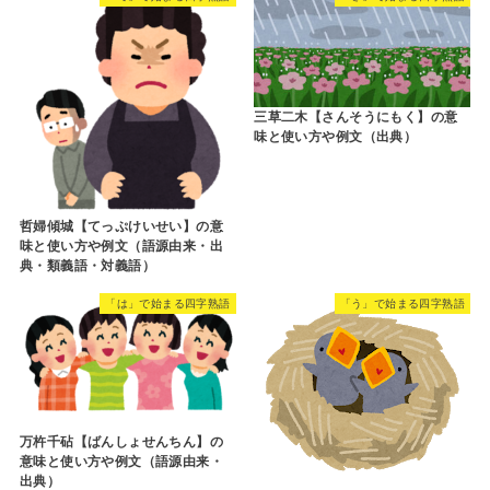
三草二木【さんそうにもく】の意
味と使い方や例文（出典）
哲婦傾城【てっぷけいせい】の意
味と使い方や例文（語源由来・出
典・類義語・対義語）
「は」で始まる四字熟語
「う」で始まる四字熟語
万杵千砧【ばんしょせんちん】の
意味と使い方や例文（語源由来・
出典）