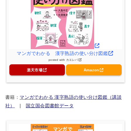
マンガでわかる 漢字熟語の使い分け図鑑
posted with
カエレバ
楽天市場
Amazon
書籍：
マンガでわかる 漢字熟語の使い分け図鑑（講談
社）
|
国立国会図書館データ