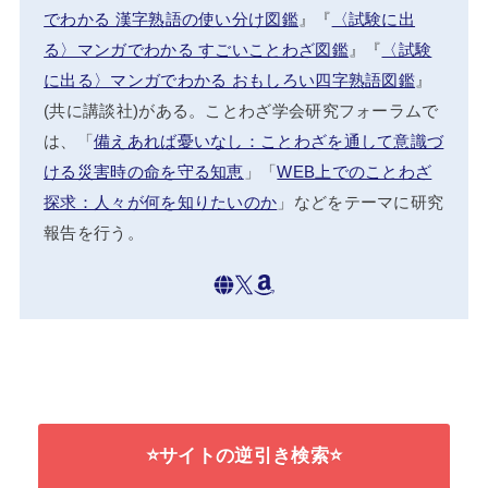
でわかる 漢字熟語の使い分け図鑑
』『
〈試験に出
る〉マンガでわかる すごいことわざ図鑑
』『
〈試験
に出る〉マンガでわかる おもしろい四字熟語図鑑
』
(共に講談社)がある。ことわざ学会研究フォーラムで
は、「
備えあれば憂いなし：ことわざを通して意識づ
ける災害時の命を守る知恵
」「
WEB上でのことわざ
探求：人々が何を知りたいのか
」などをテーマに研究
報告を行う。
⭐サイトの逆引き検索⭐