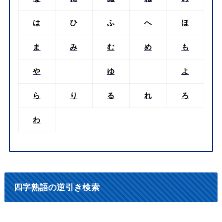
は
ひ
ふ
へ
ほ
ま
み
む
め
も
や
ゆ
よ
ら
り
る
れ
ろ
わ
四字熟語の逆引き検索