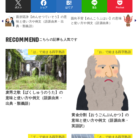
ポスト
シェア
はてブ
送る
Pocket
面折廷諍【めんせつていそう】の意
面向不背【めんこうふはい】の意味
味と使い方や例文（語源由来・出
と使い方や例文（語源由来）
典・類義語）
RECOMMEND
「は」で始まる四字熟語
「お」で始まる四字熟語
麦秀之歌【ばくしゅうのうた】の
意味と使い方や例文（語源由来・
出典・類義語）
黄金分割【おうごんぶんかつ】の
意味と使い方や例文（語源由来・
英語訳）
「て」で始まる四字熟語
「さ」で始まる四字熟語