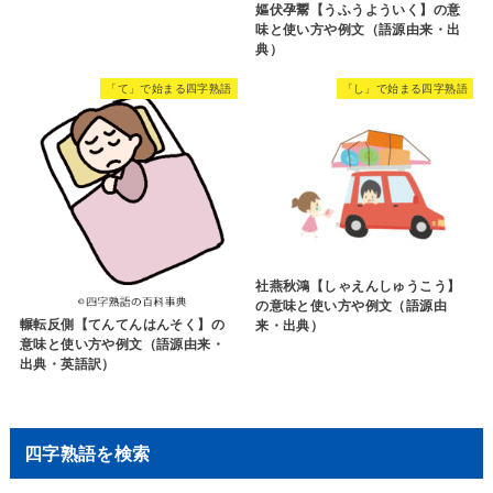
嫗伏孕鬻【うふうよういく】の意
味と使い方や例文（語源由来・出
典）
「て」で始まる四字熟語
「し」で始まる四字熟語
社燕秋鴻【しゃえんしゅうこう】
の意味と使い方や例文（語源由
輾転反側【てんてんはんそく】の
来・出典）
意味と使い方や例文（語源由来・
出典・英語訳）
四字熟語を検索