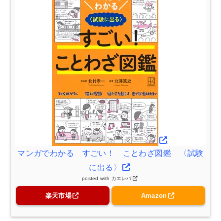
マンガでわかる すごい！ ことわざ図鑑 〈試験
に出る〉
posted with
カエレバ
楽天市場
Amazon