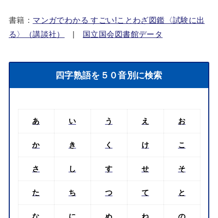
書籍：
マンガでわかる すごい!ことわざ図鑑〈試験に出
る〉（講談社）
|
国立国会図書館データ
四字熟語を５０音別に検索
あ
い
う
え
お
か
き
く
け
こ
さ
し
す
せ
そ
た
ち
つ
て
と
な
に
ぬ
ね
の