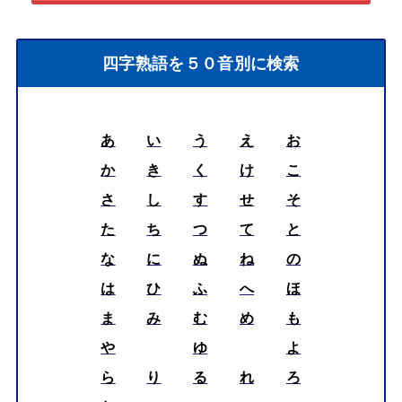
四字熟語を５０音別に検索
あ
い
う
え
お
か
き
く
け
こ
さ
し
す
せ
そ
た
ち
つ
て
と
な
に
ぬ
ね
の
は
ひ
ふ
へ
ほ
ま
み
む
め
も
や
ゆ
よ
ら
り
る
れ
ろ