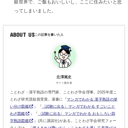
銀世界で、ご飯もおいしいし、ここに住みたいと思
ってしまいました。
ABOUT US
北澤篤史
サイト責任者
ことわざ・漢字熟語の専門家、ことわざ学会理事。2025年度こ
とわざ研究奨励賞受賞。著書に『
マンガでわかる 漢字熟語の使
い分け図鑑
』『
〈試験に出る〉マンガでわかる すごいこと
わざ図鑑
』『
〈試験に出る〉マンガでわかる おもしろい四
字熟語図鑑
』(共に講談社)がある。ことわざ学会研究フォー
ラムでは、「
備えあれば憂いなし：ことわざを通して意識づけ