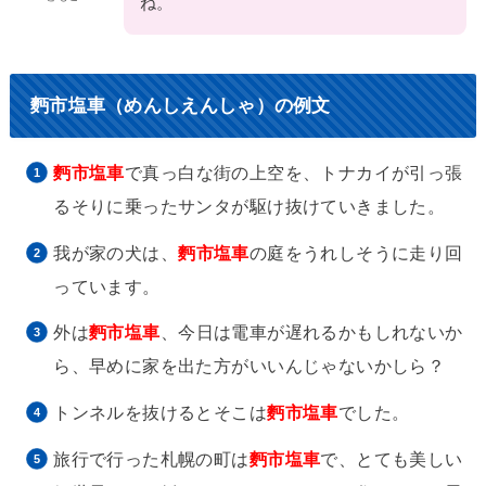
ね。
麪市塩車（めんしえんしゃ）の例文
麪市塩車
で真っ白な街の上空を、トナカイが引っ張
るそりに乗ったサンタが駆け抜けていきました。
我が家の犬は、
麪市塩車
の庭をうれしそうに走り回
っています。
外は
麪市塩車
、今日は電車が遅れるかもしれないか
ら、早めに家を出た方がいいんじゃないかしら？
トンネルを抜けるとそこは
麪市塩車
でした。
旅行で行った札幌の町は
麪市塩車
で、とても美しい