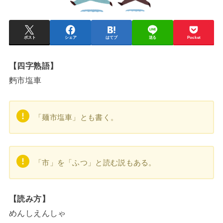
ポスト
シェア
はてブ
送る
Pocket
【四字熟語】
麪市塩車
「麺市塩車」とも書く。
「市」を「ふつ」と読む説もある。
【読み方】
めんしえんしゃ