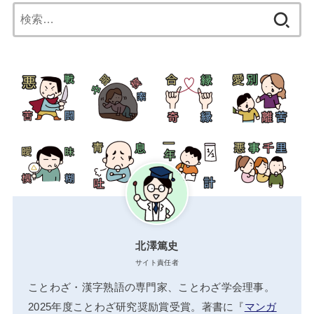
検
索:
北澤篤史
サイト責任者
ことわざ・漢字熟語の専門家、ことわざ学会理事。
2025年度ことわざ研究奨励賞受賞。著書に『
マンガ