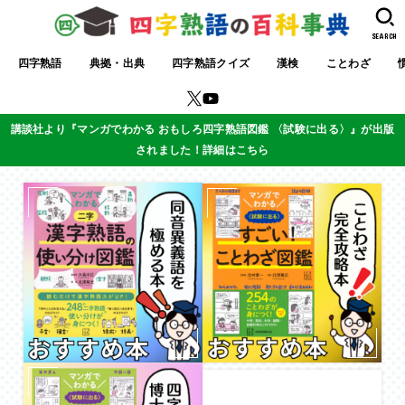
SEARCH
四字熟語
典拠・出典
四字熟語クイズ
漢検
ことわざ
講談社より『マンガでわかる おもしろ四字熟語図鑑 〈試験に出る〉』が出版
されました！詳細はこちら