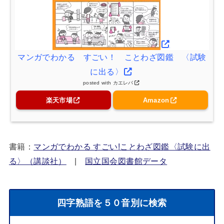
マンガでわかる すごい！ ことわざ図鑑 〈試験
に出る〉
posted with
カエレバ
楽天市場
Amazon
書籍：
マンガでわかる すごい!ことわざ図鑑〈試験に出
る〉（講談社）
|
国立国会図書館データ
四字熟語を５０音別に検索