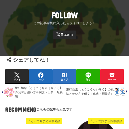
FOLLOW
シェアしてね！
ポスト
シェア
はてブ
送る
Pocket
桃紅柳緑【とうこうりゅうりょく】
東行西走【とうこうせいそう】の意
の意味と使い方や例文（出典・類義
味と使い方や例文（出典・類義語）
語）
RECOMMEND
「と」で始まる四字熟語
「し」で始まる四字熟語