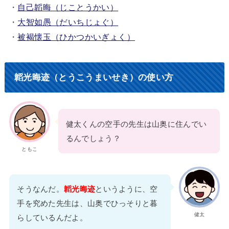
・
自己韜晦（じことうかい）
・
大智如愚（だいちじょぐ）
・
被褐懐玉（ひかつかいぎょく）
韜光晦迹（とうこうまいせき）の使い方
健太くんの空手の先生は山奥に住んでい
るんでしょう？
ともこ
そうなんだ。
韜光晦迹
というように、空
手を究めた先生は、山奥でひっそりと暮
健太
らしているんだよ。