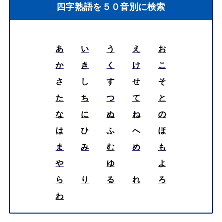
四字熟語を５０音別に検索
あ
い
う
え
お
か
き
く
け
こ
さ
し
す
せ
そ
た
ち
つ
て
と
な
に
ぬ
ね
の
は
ひ
ふ
へ
ほ
ま
み
む
め
も
や
ゆ
よ
ら
り
る
れ
ろ
わ