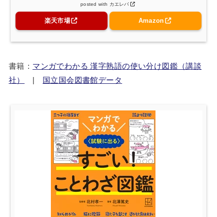
posted with
カエレバ
楽天市場
Amazon
書籍：
マンガでわかる 漢字熟語の使い分け図鑑（講談
社）
|
国立国会図書館データ