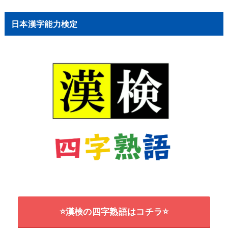
日本漢字能力検定
⭐漢検の四字熟語はコチラ⭐