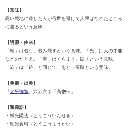
【意味】
高い境地に達した人が俗世を避けて人里はなれたところ
に居るという意味。
【語源・由来】
「韜」は包む、包み隠すという意味。「光」は人の才能
などのたとえ。「晦」はくらます、隠すという意味。
「迹」は「跡」と同じで、あと・痕跡という意味。
【典拠・出典】
『
太平御覧
』六五六引「高僧伝」
【類義語】
・韜光隠迹（とうこういんせき）
・韜光養晦（とうこうようかい）