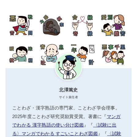
北澤篤史
サイト責任者
ことわざ・漢字熟語の専門家、ことわざ学会理事。
2025年度ことわざ研究奨励賞受賞。著書に『
マンガ
でわかる 漢字熟語の使い分け図鑑
』『
〈試験に出
る〉マンガでわかる すごいことわざ図鑑
』『
〈試験