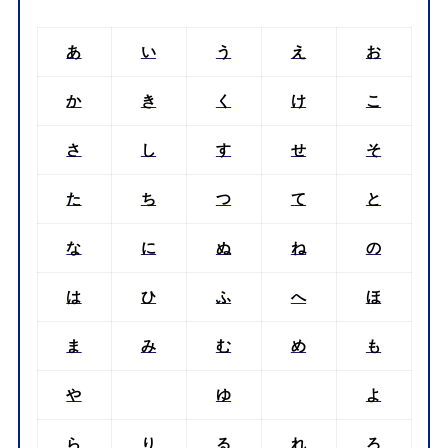
あ
い
う
え
お
か
き
く
け
こ
さ
し
す
せ
そ
た
ち
つ
て
と
な
に
ぬ
ね
の
は
ひ
ふ
へ
ほ
ま
み
む
め
も
や
ゆ
よ
ら
り
る
れ
ろ