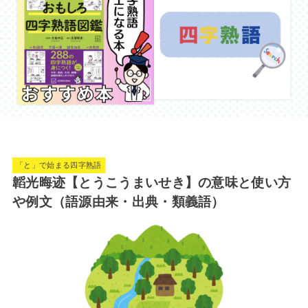
「と」で始まる四字熟語
韜光晦迹【とうこうまいせき】の意味と使い方
や例文（語源由来・出典・類義語）