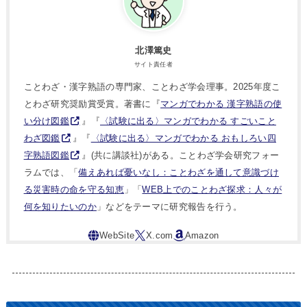
北澤篤史
サイト責任者
ことわざ・漢字熟語の専門家、ことわざ学会理事。2025年度こ
とわざ研究奨励賞受賞。著書に『
マンガでわかる 漢字熟語の使
い分け図鑑
』『
〈試験に出る〉マンガでわかる すごいこと
わざ図鑑
』『
〈試験に出る〉マンガでわかる おもしろい四
字熟語図鑑
』(共に講談社)がある。ことわざ学会研究フォー
ラムでは、「
備えあれば憂いなし：ことわざを通して意識づけ
る災害時の命を守る知恵
」「
WEB上でのことわざ探求：人々が
何を知りたいのか
」などをテーマに研究報告を行う。