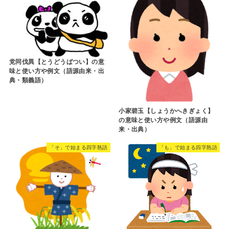
党同伐異【とうどうばつい】の意
味と使い方や例文（語源由来・出
典・類義語）
小家碧玉【しょうかへきぎょく】
の意味と使い方や例文（語源由
来・出典）
「そ」で始まる四字熟語
「も」で始まる四字熟語