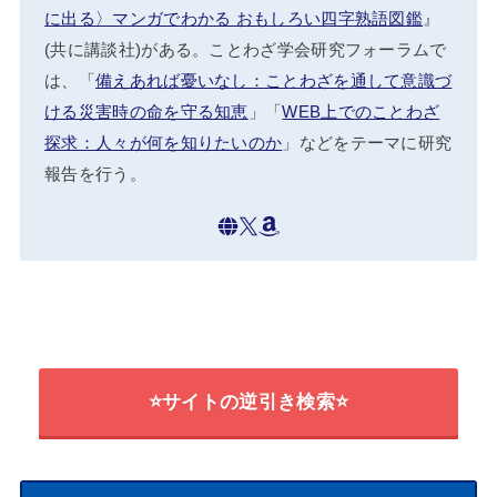
に出る〉マンガでわかる おもしろい四字熟語図鑑
』
(共に講談社)がある。ことわざ学会研究フォーラムで
は、「
備えあれば憂いなし：ことわざを通して意識づ
ける災害時の命を守る知恵
」「
WEB上でのことわざ
探求：人々が何を知りたいのか
」などをテーマに研究
報告を行う。
⭐サイトの逆引き検索⭐