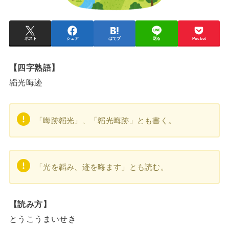
ポスト
シェア
はてブ
送る
Pocket
【四字熟語】
韜光晦迹
「晦跡韜光」、「韜光晦跡」とも書く。
「光を韜み、迹を晦ます」とも読む。
【読み方】
とうこうまいせき