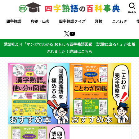
SEARCH
四字熟語
典拠・出典
四字熟語クイズ
漢検
ことわざ
講談社より『マンガでわかる おもしろ四字熟語図鑑 〈試験に出る〉』が出版
されました！詳細はこちら