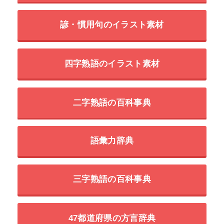
⭐漢検の四字熟語はコチラ⭐
学習向け姉妹サイト
ことわざ・慣用句の百科事典
諺・慣用句のイラスト素材