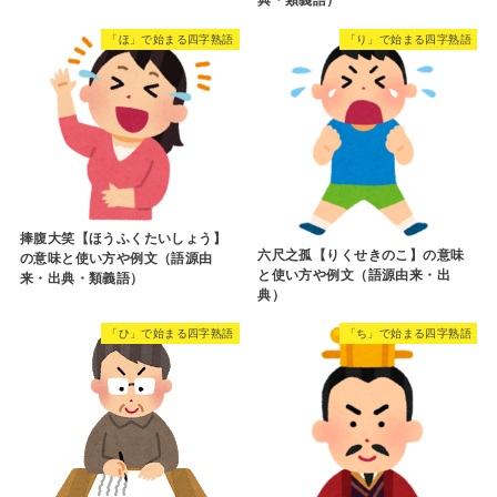
語）
烏白馬角【うはくばかく】の意味
と使い方や例文（語源由来・出
典・類義語・英語訳）
「し」で始まる四字熟語
「く」で始まる四字熟語
市虎三伝【しこさんでん】の意味
狗馬之心【くばのこころ】の意味
と使い方や例文（出典・類義語）
と使い方や例文（語源由来・出
典・類義語）
「ほ」で始まる四字熟語
「り」で始まる四字熟語