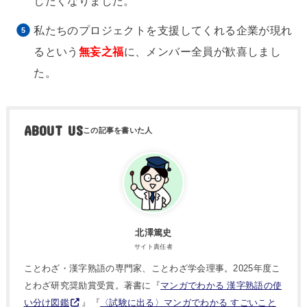
したくなりました。
私たちのプロジェクトを支援してくれる企業が現れ
るという
無妄之福
に、メンバー全員が歓喜しまし
た。
ABOUT US
北澤篤史
サイト責任者
ことわざ・漢字熟語の専門家、ことわざ学会理事。2025年度こ
とわざ研究奨励賞受賞。著書に『
マンガでわかる 漢字熟語の使
い分け図鑑
』『
〈試験に出る〉マンガでわかる すごいこと