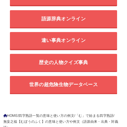
四字熟語のイラスト素材
二字熟語の百科事典
語彙力辞典
三字熟語の百科事典
47都道府県の方言辞典
語源辞典オンライン