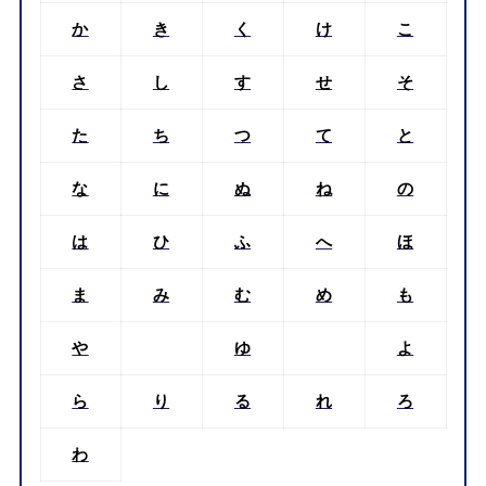
楽天市場
Amazon
書籍：
マンガでわかる すごい!ことわざ図鑑〈試験に出
る〉（講談社）
|
国立国会図書館データ
四字熟語を５０音別に検索
あ
い
う
え
お
か
き
く
け
こ
さ
し
す
せ
そ