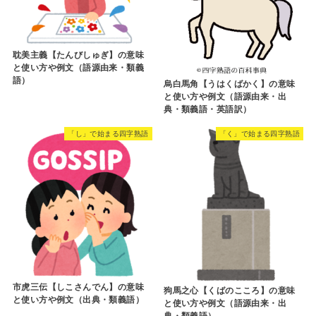
シェアしてね！
ポスト
シェア
はてブ
送る
Pocket
毋望之禍【むぼうのわざわい】の意
無縫天衣【むほうてんい】の意味と
味と使い方や例文（語源由来・出
使い方や例文（語源由来・出典・類
典・対義語）
義語）
RECOMMEND
「た」で始まる四字熟語
「う」で始まる四字熟語
耽美主義【たんびしゅぎ】の意味
と使い方や例文（語源由来・類義