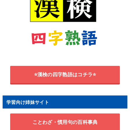
ま
み
む
め
も
や
ゆ
よ
ら
り
る
れ
ろ
わ
日本漢字能力検定