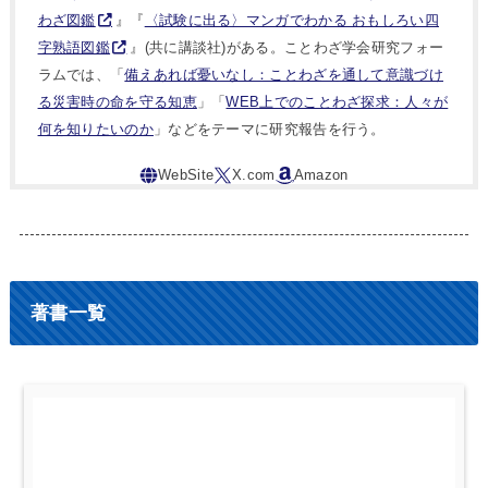
わざ図鑑
』『
〈試験に出る〉マンガでわかる おもしろい四
字熟語図鑑
』(共に講談社)がある。ことわざ学会研究フォー
ラムでは、「
備えあれば憂いなし：ことわざを通して意識づけ
る災害時の命を守る知恵
」「
WEB上でのことわざ探求：人々が
何を知りたいのか
」などをテーマに研究報告を行う。
著書一覧