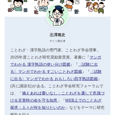
出典）
四字熟語を検索
検
索: