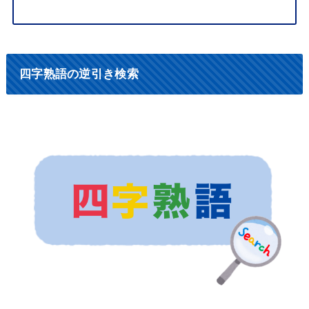
た
ち
つ
て
と
な
に
ぬ
ね
の
は
ひ
ふ
へ
ほ
ま
み
む
め
も
や
ゆ
よ
ら
り
る
れ
ろ
わ
四字熟語の逆引き検索