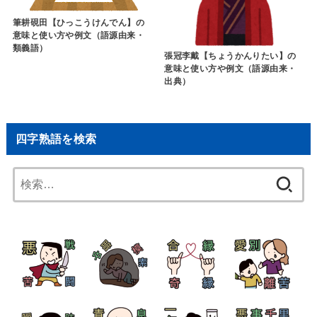
捧腹大笑【ほうふくたいしょう】
六尺之孤【りくせきのこ】の意味
の意味と使い方や例文（語源由
と使い方や例文（語源由来・出
来・出典・類義語）
典）
「ひ」で始まる四字熟語
「ち」で始まる四字熟語
筆耕硯田【ひっこうけんでん】の
意味と使い方や例文（語源由来・
類義語）
張冠李戴【ちょうかんりたい】の
意味と使い方や例文（語源由来・