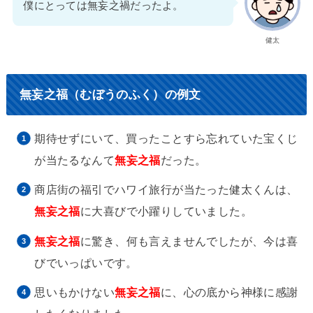
僕にとっては無妄之禍だったよ。
健太
無妄之福（むぼうのふく）の例文
期待せずにいて、買ったことすら忘れていた宝くじ
が当たるなんて
無妄之福
だった。
商店街の福引でハワイ旅行が当たった健太くんは、
無妄之福
に大喜びで小躍りしていました。
無妄之福
に驚き、何も言えませんでしたが、今は喜
びでいっぱいです。
思いもかけない
無妄之福
に、心の底から神様に感謝