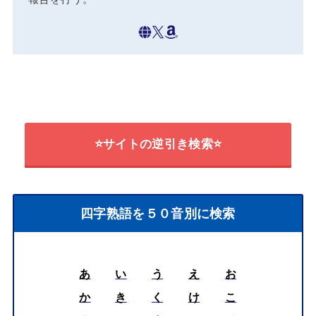
北澤篤史
サイト責任者
ことわざ・漢字熟語の専門家、ことわざ学会理事。
2025年度ことわざ研究奨励賞受賞。著書に『
マンガ
でわかる 漢字熟語の使い分け図鑑
』『
〈試験に出
る〉マンガでわかる すごいことわざ図鑑
』『
〈試験
に出る〉マンガでわかる おもしろい四字熟語図鑑
』
(共に講談社)がある。ことわざ学会研究フォーラムで
は、「
備えあれば憂いなし：ことわざを通して意識づ
ける災害時の命を守る知恵
」「
WEB上でのことわざ
探求：人々が何を知りたいのか
」などをテーマに研究
報告を行う。