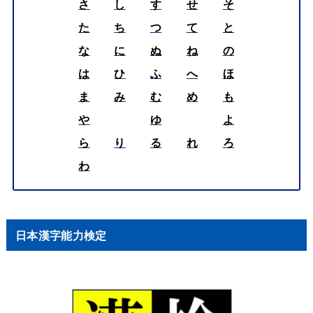
⭐サイトの逆引き検索⭐
四字熟語を５０音別に検索
あ
い
う
え
お
か
き
く
け
こ
さ
し
す
せ
そ
た
ち
つ
て
と
な
に
ぬ
ね
の
は
ひ
ふ
へ
ほ