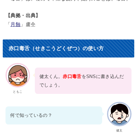
【典拠・出典】
「
月蝕
」盧仝
赤口毒舌（せきこうどくぜつ）の使い方
健太くん。
赤口毒舌
をSNSに書き込んだ
でしょう。
ともこ
何で知っているの？
健太