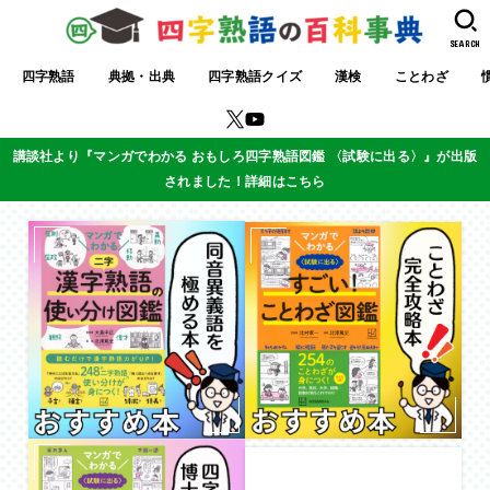
SEARCH
四字熟語
典拠・出典
四字熟語クイズ
漢検
ことわざ
講談社より『マンガでわかる おもしろ四字熟語図鑑 〈試験に出る〉』が出版
されました！詳細はこちら