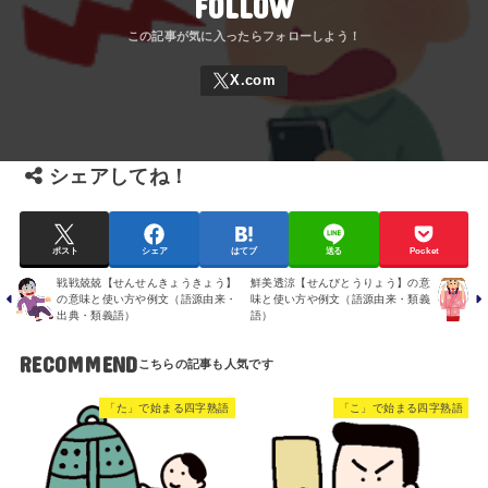
FOLLOW
シェアしてね！
ポスト
シェア
はてブ
送る
Pocket
戦戦兢兢【せんせんきょうきょう】
鮮美透涼【せんびとうりょう】の意
の意味と使い方や例文（語源由来・
味と使い方や例文（語源由来・類義
出典・類義語）
語）
RECOMMEND
「た」で始まる四字熟語
「こ」で始まる四字熟語