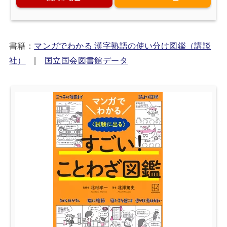
書籍：
マンガでわかる 漢字熟語の使い分け図鑑（講談
社）
|
国立国会図書館データ