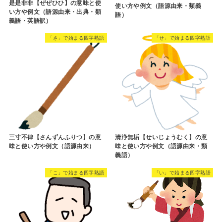
是是非非【ぜぜひひ】の意味と使
使い方や例文（語源由来・類義
い方や例文（語源由来・出典・類
語）
義語・英語訳）
「さ」で始まる四字熟語
「せ」で始まる四字熟語
三寸不律【さんずんふりつ】の意
清浄無垢【せいじょうむく】の意
味と使い方や例文（語源由来）
味と使い方や例文（語源由来・類
義語）
「こ」で始まる四字熟語
「い」で始まる四字熟語