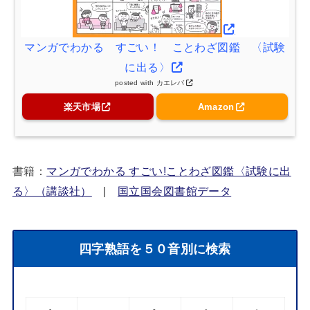
マンガでわかる すごい！ ことわざ図鑑 〈試験
に出る〉
posted with
カエレバ
楽天市場
Amazon
書籍：
マンガでわかる すごい!ことわざ図鑑〈試験に出
る〉（講談社）
|
国立国会図書館データ
四字熟語を５０音別に検索