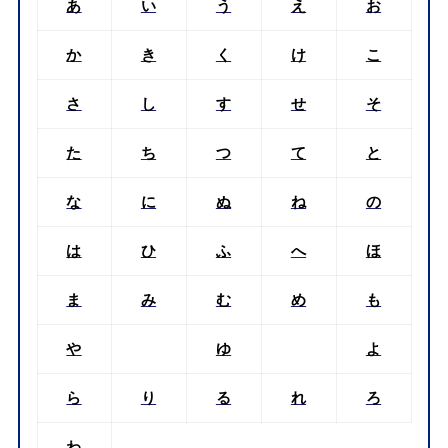
あ
い
う
え
お
か
き
く
け
こ
さ
し
す
せ
そ
た
ち
つ
て
と
な
に
ぬ
ね
の
は
ひ
ふ
へ
ほ
ま
み
む
め
も
や
ゆ
よ
ら
り
る
れ
ろ
わ