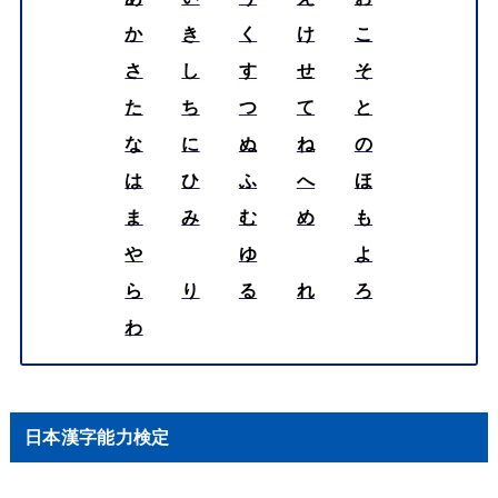
か
き
く
け
こ
さ
し
す
せ
そ
た
ち
つ
て
と
な
に
ぬ
ね
の
は
ひ
ふ
へ
ほ
ま
み
む
め
も
や
ゆ
よ
ら
り
る
れ
ろ
わ
日本漢字能力検定