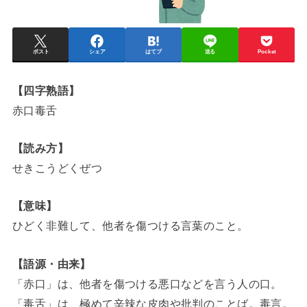
ポスト
シェア
はてブ
送る
Pocket
【四字熟語】
赤口毒舌
【読み方】
せきこうどくぜつ
【意味】
ひどく非難して、他者を傷つける言葉のこと。
【語源・由来】
「赤口」は、他者を傷つける悪口などを言う人の口。
「毒舌」は、極めて辛辣な皮肉や批判のことば。毒言。