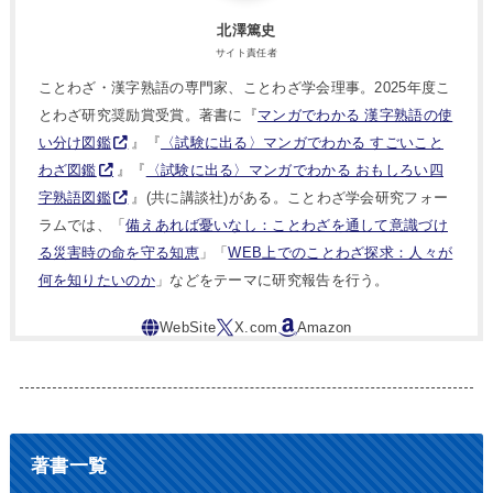
北澤篤史
サイト責任者
ことわざ・漢字熟語の専門家、ことわざ学会理事。2025年度こ
とわざ研究奨励賞受賞。著書に『
マンガでわかる 漢字熟語の使
い分け図鑑
』『
〈試験に出る〉マンガでわかる すごいこと
わざ図鑑
』『
〈試験に出る〉マンガでわかる おもしろい四
字熟語図鑑
』(共に講談社)がある。ことわざ学会研究フォー
ラムでは、「
備えあれば憂いなし：ことわざを通して意識づけ
る災害時の命を守る知恵
」「
WEB上でのことわざ探求：人々が
何を知りたいのか
」などをテーマに研究報告を行う。
著書一覧