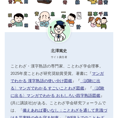
北澤篤史
サイト責任者
ことわざ・漢字熟語の専門家、ことわざ学会理事。
2025年度ことわざ研究奨励賞受賞。著書に『
マンガ
でわかる 漢字熟語の使い分け図鑑
』『
〈試験に出
る〉マンガでわかる すごいことわざ図鑑
』『
〈試験
に出る〉マンガでわかる おもしろい四字熟語図鑑
』
(共に講談社)がある。ことわざ学会研究フォーラムで
は、「
備えあれば憂いなし：ことわざを通して意識づ
ける災害時の命を守る知恵
」「
WEB上でのことわざ