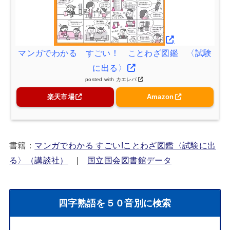
マンガでわかる すごい！ ことわざ図鑑 〈試験
に出る〉
posted with
カエレバ
楽天市場
Amazon
書籍：
マンガでわかる すごい!ことわざ図鑑〈試験に出
る〉（講談社）
|
国立国会図書館データ
四字熟語を５０音別に検索