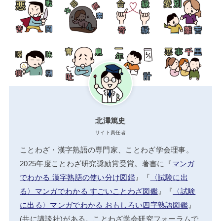
北澤篤史
サイト責任者
ことわざ・漢字熟語の専門家、ことわざ学会理事。
2025年度ことわざ研究奨励賞受賞。著書に『
マンガ
でわかる 漢字熟語の使い分け図鑑
』『
〈試験に出
る〉マンガでわかる すごいことわざ図鑑
』『
〈試験
に出る〉マンガでわかる おもしろい四字熟語図鑑
』
(共に講談社)がある。ことわざ学会研究フォーラムで