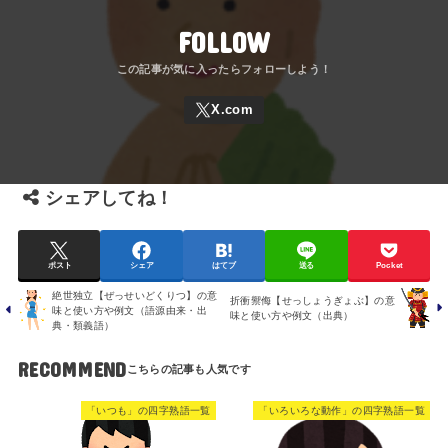
FOLLOW
シェアしてね！
ポスト
シェア
はてブ
送る
Pocket
絶世独立【ぜっせいどくりつ】の意
折衝禦侮【せっしょうぎょぶ】の意
味と使い方や例文（語源由来・出
味と使い方や例文（出典）
典・類義語）
RECOMMEND
「いつも」の四字熟語一覧
「いろいろな動作」の四字熟語一覧