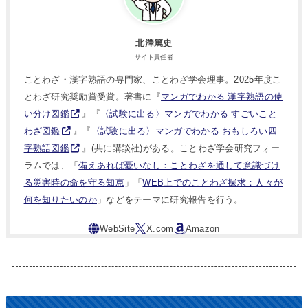
北澤篤史
サイト責任者
ことわざ・漢字熟語の専門家、ことわざ学会理事。2025年度こ
とわざ研究奨励賞受賞。著書に『
マンガでわかる 漢字熟語の使
い分け図鑑
』『
〈試験に出る〉マンガでわかる すごいこと
わざ図鑑
』『
〈試験に出る〉マンガでわかる おもしろい四
字熟語図鑑
』(共に講談社)がある。ことわざ学会研究フォー
ラムでは、「
備えあれば憂いなし：ことわざを通して意識づけ
る災害時の命を守る知恵
」「
WEB上でのことわざ探求：人々が
何を知りたいのか
」などをテーマに研究報告を行う。