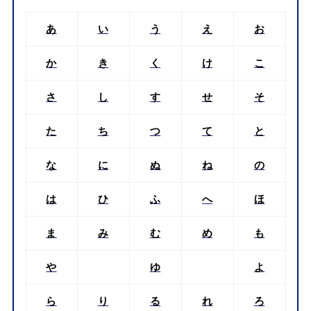
あ
い
う
え
お
か
き
く
け
こ
さ
し
す
せ
そ
た
ち
つ
て
と
な
に
ぬ
ね
の
は
ひ
ふ
へ
ほ
ま
み
む
め
も
や
ゆ
よ
ら
り
る
れ
ろ