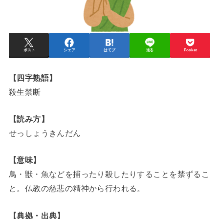
ポスト
シェア
はてブ
送る
Pocket
【四字熟語】
殺生禁断
【読み方】
せっしょうきんだん
【意味】
鳥・獣・魚などを捕ったり殺したりすることを禁ずるこ
と。仏教の慈悲の精神から行われる。
【典拠・出典】