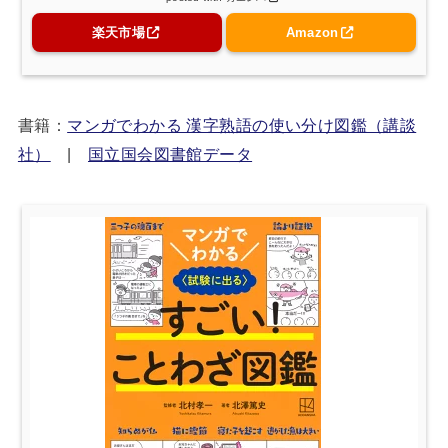
楽天市場
Amazon
書籍：
マンガでわかる 漢字熟語の使い分け図鑑（講談
社）
|
国立国会図書館データ