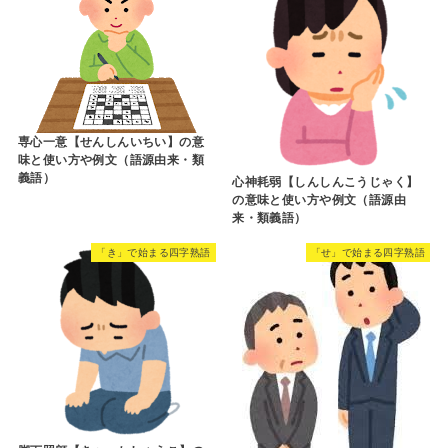
専心一意【せんしんいちい】の意
味と使い方や例文（語源由来・類
義語）
心神耗弱【しんしんこうじゃく】
の意味と使い方や例文（語源由
来・類義語）
「き」で始まる四字熟語
「せ」で始まる四字熟語