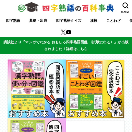
SEARCH
四字熟語
典拠・出典
四字熟語クイズ
漢検
ことわざ
講談社より『マンガでわかる おもしろ四字熟語図鑑 〈試験に出る〉』が出版
されました！詳細はこちら