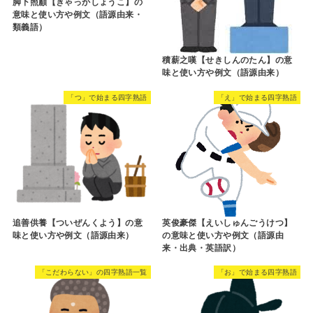
脚下照顧【きゃっかしょうこ】の
意味と使い方や例文（語源由来・
類義語）
積薪之嘆【せきしんのたん】の意
味と使い方や例文（語源由来）
「つ」で始まる四字熟語
「え」で始まる四字熟語
追善供養【ついぜんくよう】の意
英俊豪傑【えいしゅんごうけつ】
味と使い方や例文（語源由来）
の意味と使い方や例文（語源由
来・出典・英語訳）
「こだわらない」の四字熟語一覧
「お」で始まる四字熟語