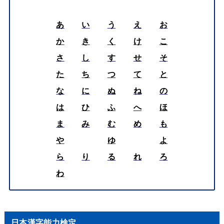
あ
い
う
え
お
か
き
く
け
こ
さ
し
す
せ
そ
た
ち
つ
て
と
な
に
ぬ
ね
の
は
ひ
ふ
へ
ほ
ま
み
む
め
も
や
ゆ
よ
ら
り
る
れ
ろ
わ
日本漢字能力検定