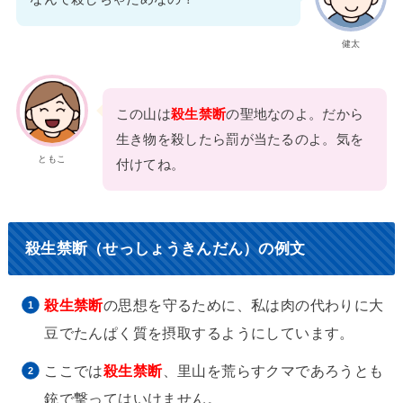
健太
この山は
殺生禁断
の聖地なのよ。だから
生き物を殺したら罰が当たるのよ。気を
ともこ
付けてね。
殺生禁断（せっしょうきんだん）の例文
殺生禁断
の思想を守るために、私は肉の代わりに大
豆でたんぱく質を摂取するようにしています。
ここでは
殺生禁断
、里山を荒らすクマであろうとも
銃で撃ってはいけません。