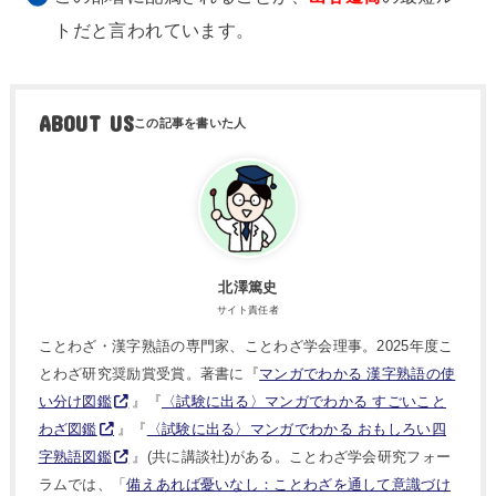
トだと言われています。
ABOUT US
北澤篤史
サイト責任者
ことわざ・漢字熟語の専門家、ことわざ学会理事。2025年度こ
とわざ研究奨励賞受賞。著書に『
マンガでわかる 漢字熟語の使
い分け図鑑
』『
〈試験に出る〉マンガでわかる すごいこと
わざ図鑑
』『
〈試験に出る〉マンガでわかる おもしろい四
字熟語図鑑
』(共に講談社)がある。ことわざ学会研究フォー
ラムでは、「
備えあれば憂いなし：ことわざを通して意識づけ