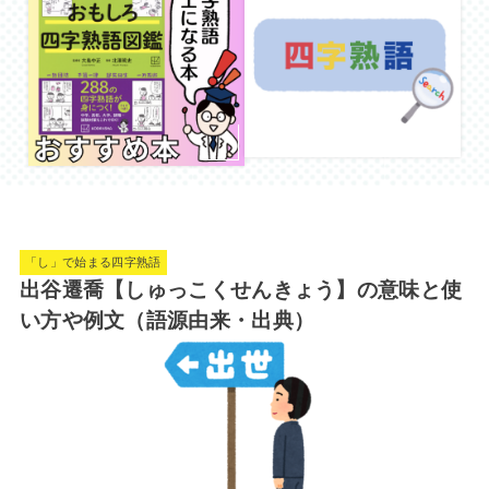
「し」で始まる四字熟語
出谷遷喬【しゅっこくせんきょう】の意味と使
い方や例文（語源由来・出典）