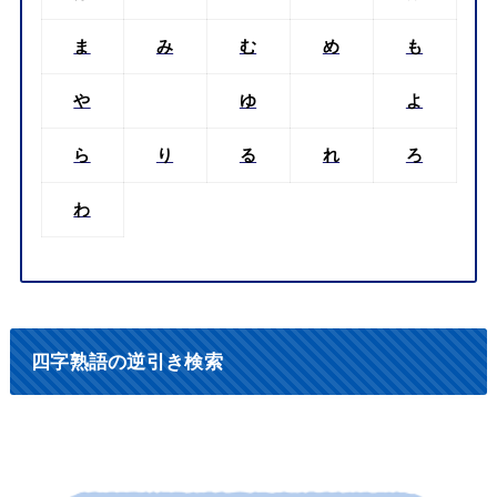
ま
み
む
め
も
や
ゆ
よ
ら
り
る
れ
ろ
わ
四字熟語の逆引き検索