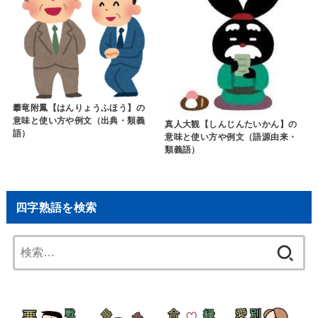
攀竜附鳳【はんりょうふほう】の
意味と使い方や例文（出典・類義
真人大観【しんじんたいかん】の
語）
意味と使い方や例文（語源由来・
類義語）
四字熟語を検索
検
索: