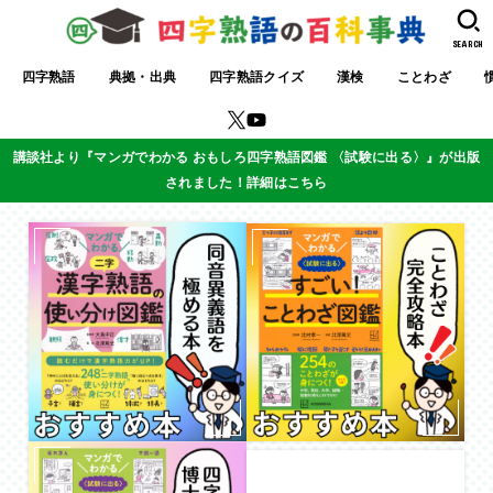
SEARCH
四字熟語
典拠・出典
四字熟語クイズ
漢検
ことわざ
講談社より『マンガでわかる おもしろ四字熟語図鑑 〈試験に出る〉』が出版
されました！詳細はこちら