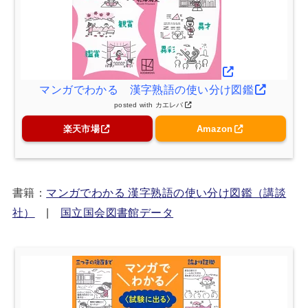
マンガでわかる 漢字熟語の使い分け図鑑
posted with
カエレバ
楽天市場
Amazon
書籍：
マンガでわかる 漢字熟語の使い分け図鑑（講談
社）
|
国立国会図書館データ