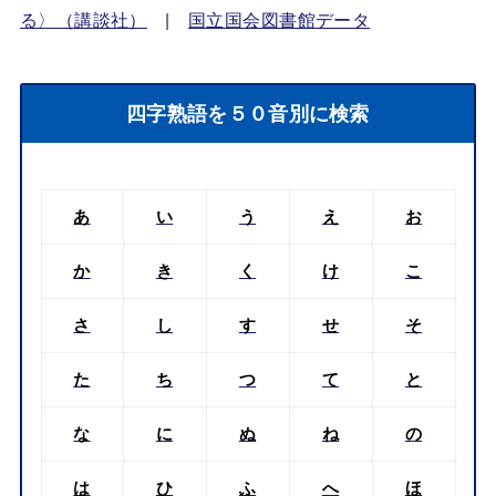
る〉（講談社）
|
国立国会図書館データ
四字熟語を５０音別に検索
あ
い
う
え
お
か
き
く
け
こ
さ
し
す
せ
そ
た
ち
つ
て
と
な
に
ぬ
ね
の
は
ひ
ふ
へ
ほ