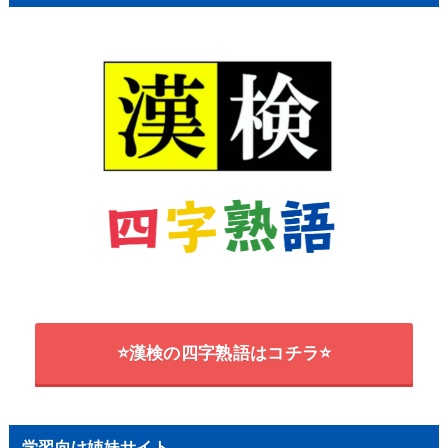
⭐漢検の四字熟語はコチラ⭐
学習向け姉妹サイト