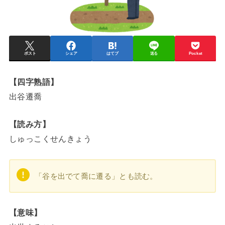
ポスト
シェア
はてブ
送る
Pocket
【四字熟語】
出谷遷喬
【読み方】
しゅっこくせんきょう
「谷を出でて喬に遷る」とも読む。
【意味】