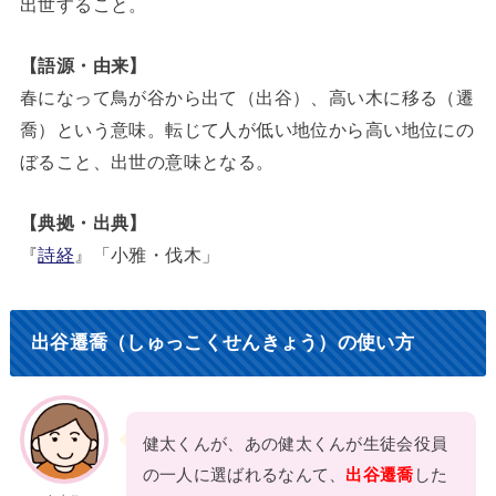
出世すること。
【語源・由来】
春になって鳥が谷から出て（出谷）、高い木に移る（遷
喬）という意味。転じて人が低い地位から高い地位にの
ぼること、出世の意味となる。
【典拠・出典】
『
詩経
』「小雅・伐木」
出谷遷喬（しゅっこくせんきょう）の使い方
健太くんが、あの健太くんが生徒会役員
の一人に選ばれるなんて、
出谷遷喬
した