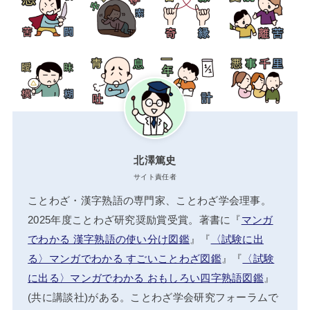
北澤篤史
サイト責任者
ことわざ・漢字熟語の専門家、ことわざ学会理事。
2025年度ことわざ研究奨励賞受賞。著書に『
マンガ
でわかる 漢字熟語の使い分け図鑑
』『
〈試験に出
る〉マンガでわかる すごいことわざ図鑑
』『
〈試験
に出る〉マンガでわかる おもしろい四字熟語図鑑
』
(共に講談社)がある。ことわざ学会研究フォーラムで