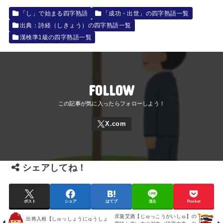
「し」で始まる四字熟語
「成功・出世」の四字熟語一覧
出典：詩経（しきょう）の四字熟語一覧
漢検準1級の四字熟語一覧
FOLLOW
シェアしてね！
ポスト
シェア
はてブ
送る
Pocket
朮羹艾酒【じゅっこうがいしゅ】の
出将入相【しゅっしょうにゅうしょ