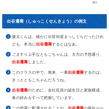
健太
出谷遷喬（しゅっこくせんきょう）の例文
健太くんは、確かに出世街道まっしぐらだったけれ
ども、本当に
出谷遷喬
するとはなあ。
ごますり上手なともこちゃんは、大方の予想通り、
出谷遷喬
しました。
このクラスの中で、将来、一番
出谷遷喬
するのは、
きっとともこちゃんだろうね。
出谷遷喬
のために、会社役員の誕生日と家族構成、
食の好みをすべて把握しています。
この部署に配属されることが、
出谷遷喬
の最短ルー