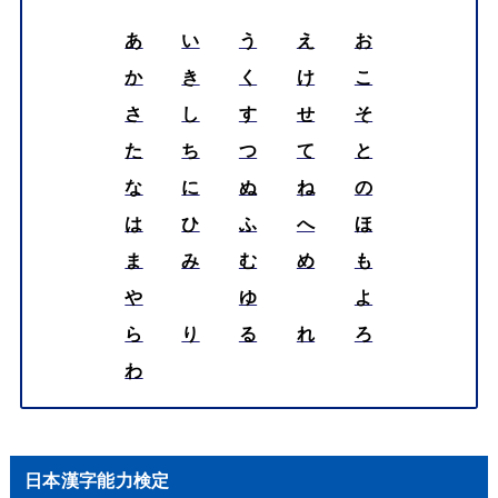
あ
い
う
え
お
か
き
く
け
こ
さ
し
す
せ
そ
た
ち
つ
て
と
な
に
ぬ
ね
の
は
ひ
ふ
へ
ほ
ま
み
む
め
も
や
ゆ
よ
ら
り
る
れ
ろ
わ
日本漢字能力検定