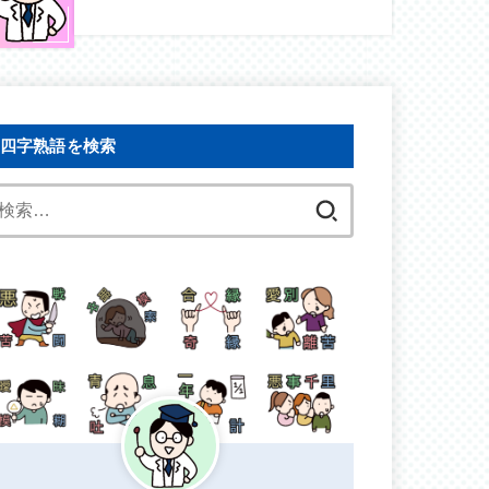
四字熟語を検索
検
索: