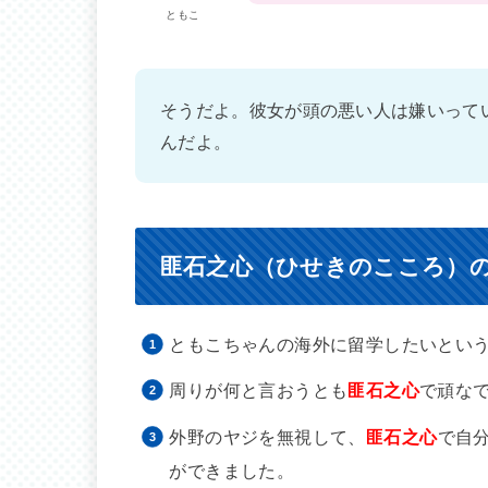
ともこ
そうだよ。彼女が頭の悪い人は嫌いって
んだよ。
匪石之心（ひせきのこころ）
ともこちゃんの海外に留学したいとい
周りが何と言おうとも
匪石之心
で頑な
外野のヤジを無視して、
匪石之心
で自
ができました。