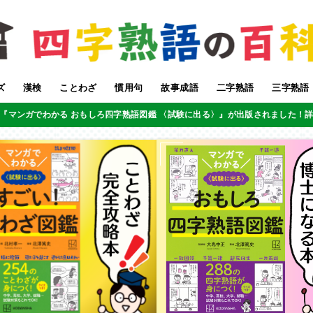
ズ
漢検
ことわざ
慣用句
故事成語
二字熟語
三字熟語
『マンガでわかる おもしろ四字熟語図鑑 〈試験に出る〉』が出版されました！