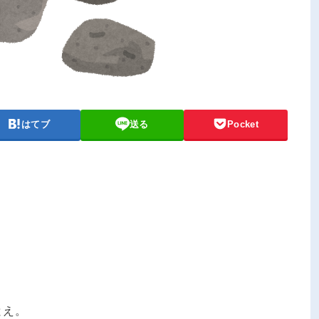
はてブ
送る
Pocket
とえ。