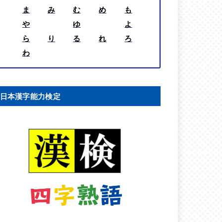
ま
み
む
め
も
や
ゆ
よ
ら
り
る
れ
ろ
わ
日本漢字能力検定