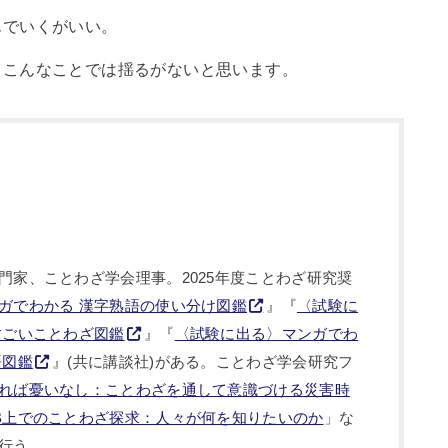
んでいくがいい。
、こんなことでは揺るがないと思います。
門家、ことわざ学会理事。2025年度ことわざ研究奨
ガでわかる 漢字熟語の使い分け図鑑
』『
〈試験に
すごいことわざ図鑑
』『
〈試験に出る〉マンガでわ
語図鑑
』(共に講談社)がある。ことわざ学会研究フ
れば憂いなし：ことわざを通して意識づける災害時
B上でのことわざ探求：人々が何を知りたいのか
」な
行う。