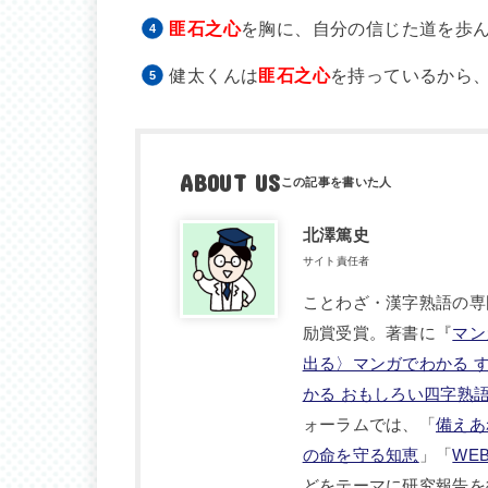
匪石之心
を胸に、自分の信じた道を歩
健太くんは
匪石之心
を持っているから
ABOUT US
北澤篤史
サイト責任者
ことわざ・漢字熟語の専
励賞受賞。著書に『
マン
出る〉マンガでわかる 
かる おもしろい四字熟
ォーラムでは、「
備えあ
の命を守る知恵
」「
WE
どをテーマに研究報告を