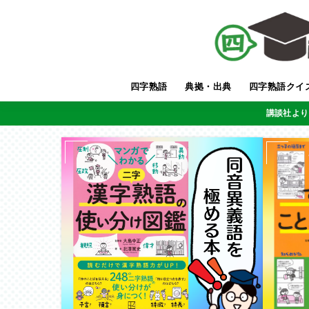
四字熟語
典拠・出典
四字熟語クイ
講談社より