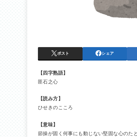
ポスト
シェア
【四字熟語】
匪石之心
【読み方】
ひせきのこころ
【意味】
節操が固く何事にも動じない堅固な心のた