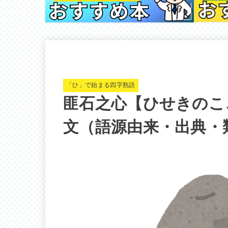
「ひ」で始まる四字熟語
匪石之心【ひせきのこ
文（語源由来・出典・