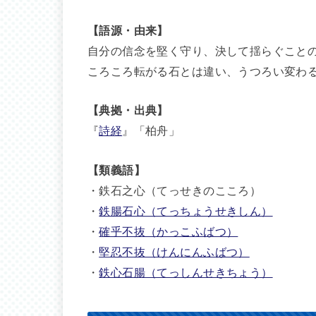
【語源・由来】
自分の信念を堅く守り、決して揺らぐこと
ころころ転がる石とは違い、うつろい変わ
【典拠・出典】
『
詩経
』「柏舟」
【類義語】
・鉄石之心（てっせきのこころ）
・
鉄腸石心（てっちょうせきしん）
・
確乎不抜（かっこふばつ）
・
堅忍不抜（けんにんふばつ）
・
鉄心石腸（てっしんせきちょう）