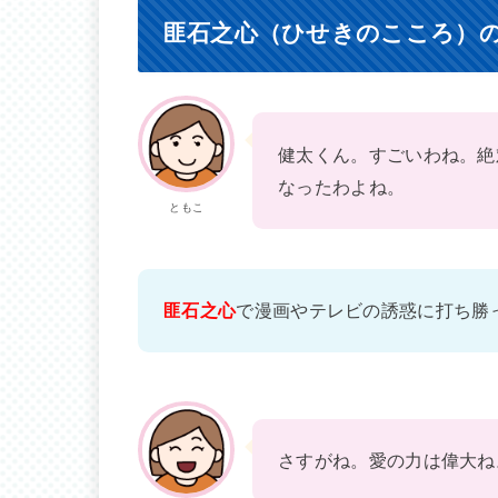
匪石之心（ひせきのこころ）
健太くん。すごいわね。絶
なったわよね。
ともこ
匪石之心
で漫画やテレビの誘惑に打ち勝
さすがね。愛の力は偉大ね