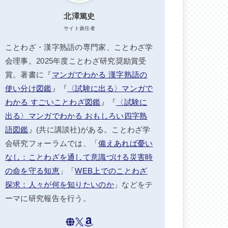
北澤篤史
サイト責任者
ことわざ・漢字熟語の専門家、ことわざ学
会理事。2025年度ことわざ研究奨励賞受
賞。著書に『
マンガでわかる 漢字熟語の
使い分け図鑑
』『
〈試験に出る〉マンガで
わかる すごいことわざ図鑑
』『
〈試験に
出る〉マンガでわかる おもしろい四字熟
語図鑑
』(共に講談社)がある。ことわざ学
会研究フォーラムでは、「
備えあれば憂い
なし：ことわざを通して意識づける災害時
の命を守る知恵
」「
WEB上でのことわざ
探求：人々が何を知りたいのか
」などをテ
ーマに研究報告を行う。