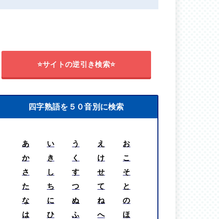
⭐サイトの逆引き検索⭐
四字熟語を５０音別に検索
あ
い
う
え
お
か
き
く
け
こ
さ
し
す
せ
そ
た
ち
つ
て
と
な
に
ぬ
ね
の
は
ひ
ふ
へ
ほ