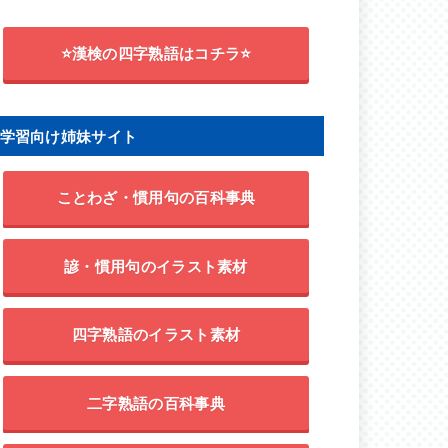
⭐漢検の四字熟語はコチラ⭐
学習向け姉妹サイト
ことわざ・慣用句の百科事典
諺・慣用句のイラスト素材
四字熟語のイラスト素材
二字熟語の百科事典