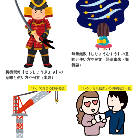
無量無数【むりょうむすう】の意
味と使い方や例文（語源由来・類
義語）
折衝禦侮【せっしょうぎょぶ】の
意味と使い方や例文（出典）
「い」で始まる四字熟語
「いろいろな動作」の四字熟語一覧