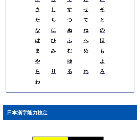
さ
し
す
せ
そ
た
ち
つ
て
と
な
に
ぬ
ね
の
は
ひ
ふ
へ
ほ
ま
み
む
め
も
や
ゆ
よ
ら
り
る
れ
ろ
わ
日本漢字能力検定