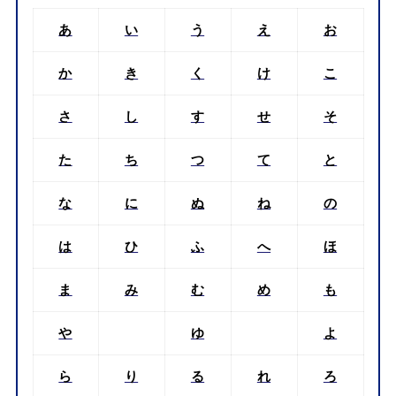
あ
い
う
え
お
か
き
く
け
こ
さ
し
す
せ
そ
た
ち
つ
て
と
な
に
ぬ
ね
の
は
ひ
ふ
へ
ほ
ま
み
む
め
も
や
ゆ
よ
ら
り
る
れ
ろ