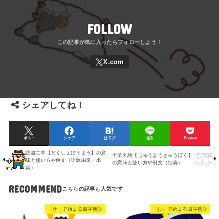
FOLLOW
シェアしてね！
ポスト
シェア
はてブ
送る
Pocket
読書亡羊【どくしょぼうよう】の意
十羊九牧【じゅうようきゅうぼく】
味と使い方や例文（語源由来・出
の意味と使い方や例文（出典）
典）
RECOMMEND
「せ」で始まる四字熟語
「む」で始まる四字熟語