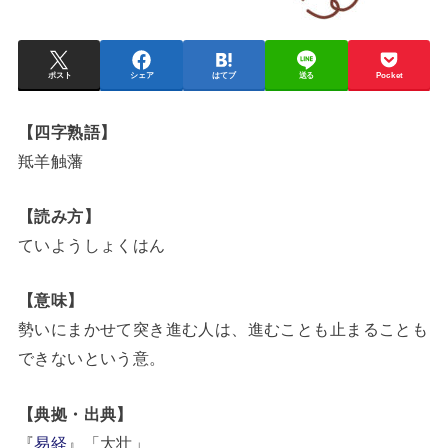
ポスト
シェア
はてブ
送る
Pocket
【四字熟語】
羝羊触藩
【読み方】
ていようしょくはん
【意味】
勢いにまかせて突き進む人は、進むことも止まることも
できないという意。
【典拠・出典】
『
易経
』「大壮」