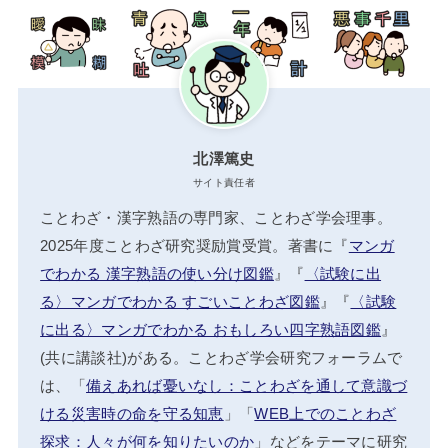
北澤篤史
サイト責任者
ことわざ・漢字熟語の専門家、ことわざ学会理事。
2025年度ことわざ研究奨励賞受賞。著書に『
マンガ
でわかる 漢字熟語の使い分け図鑑
』『
〈試験に出
る〉マンガでわかる すごいことわざ図鑑
』『
〈試験
に出る〉マンガでわかる おもしろい四字熟語図鑑
』
(共に講談社)がある。ことわざ学会研究フォーラムで
は、「
備えあれば憂いなし：ことわざを通して意識づ
ける災害時の命を守る知恵
」「
WEB上でのことわざ
探求：人々が何を知りたいのか
」などをテーマに研究