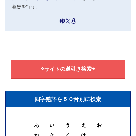
報告を行う。
⭐サイトの逆引き検索⭐
四字熟語を５０音別に検索
あ
い
う
え
お
か
き
く
け
こ