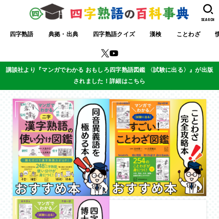
SEARCH
四字熟語
典拠・出典
四字熟語クイズ
漢検
ことわざ
講談社より『マンガでわかる おもしろ四字熟語図鑑 〈試験に出る〉』が出版
されました！詳細はこちら