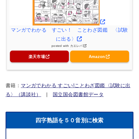
マンガでわかる すごい！ ことわざ図鑑 〈試験
に出る〉
posted with
カエレバ
楽天市場
Amazon
書籍：
マンガでわかる すごい!ことわざ図鑑〈試験に出
る〉（講談社）
|
国立国会図書館データ
四字熟語を５０音別に検索