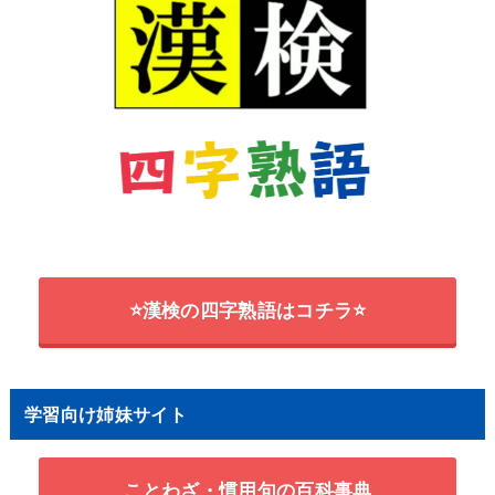
⭐漢検の四字熟語はコチラ⭐
学習向け姉妹サイト
ことわざ・慣用句の百科事典