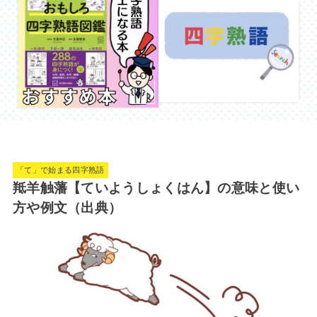
「て」で始まる四字熟語
羝羊触藩【ていようしょくはん】の意味と使い
方や例文（出典）