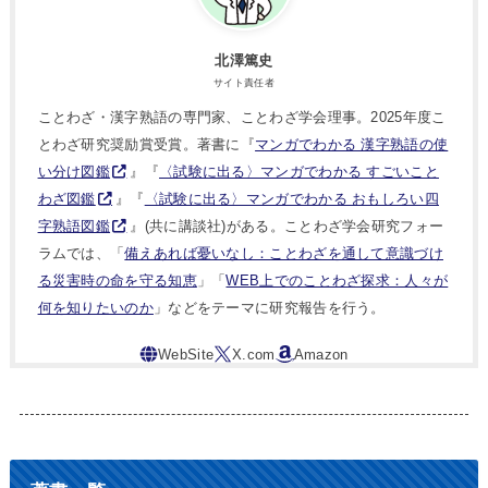
北澤篤史
サイト責任者
ことわざ・漢字熟語の専門家、ことわざ学会理事。2025年度こ
とわざ研究奨励賞受賞。著書に『
マンガでわかる 漢字熟語の使
い分け図鑑
』『
〈試験に出る〉マンガでわかる すごいこと
わざ図鑑
』『
〈試験に出る〉マンガでわかる おもしろい四
字熟語図鑑
』(共に講談社)がある。ことわざ学会研究フォー
ラムでは、「
備えあれば憂いなし：ことわざを通して意識づけ
る災害時の命を守る知恵
」「
WEB上でのことわざ探求：人々が
何を知りたいのか
」などをテーマに研究報告を行う。