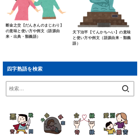
断金之交【だんきんのまじわり】
の意味と使い方や例文（語源由
天下治平【てんかちへい】の意味
来・出典・類義語）
と使い方や例文（語源由来・類義
語）
四字熟語を検索
検
索: