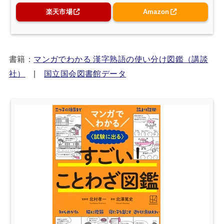
楽天市場
Amazon
書籍：
マンガでわかる 漢字熟語の使い分け図鑑（講談
社）
|
国立国会図書館データ