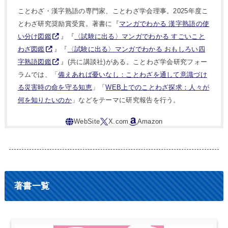
ことわざ・漢字熟語の専門家、ことわざ学会理事。2025年度こ
とわざ研究奨励賞受賞。著書に『
マンガでわかる 漢字熟語の使
い分け図鑑
』『
〈試験に出る〉マンガでわかる すごいこと
わざ図鑑
』『
〈試験に出る〉マンガでわかる おもしろい四
字熟語図鑑
』(共に講談社)がある。ことわざ学会研究フォー
ラムでは、「
備えあれば憂いなし：ことわざを通して意識づけ
る災害時の命を守る知恵
」「
WEB上でのことわざ探求：人々が
何を知りたいのか
」などをテーマに研究報告を行う。
著書一覧