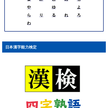
や
ゆ
よ
ら
り
る
れ
ろ
わ
日本漢字能力検定