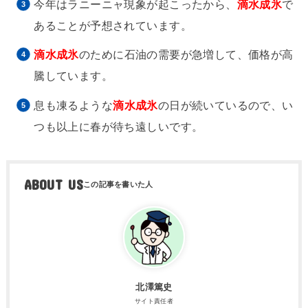
今年はラニーニャ現象が起こったから、
滴水成氷
で
あることが予想されています。
滴水成氷
のために石油の需要が急増して、価格が高
騰しています。
息も凍るような
滴水成氷
の日が続いているので、い
つも以上に春が待ち遠しいです。
ABOUT US
北澤篤史
サイト責任者