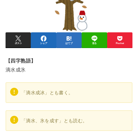
ポスト
シェア
はてブ
送る
Pocket
【四字熟語】
滴水成氷
「滴水成冰」とも書く。
「滴水、氷を成す」とも読む。