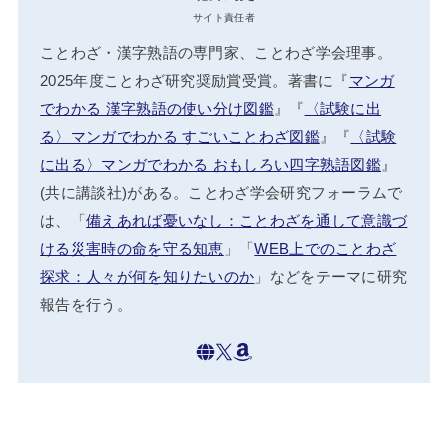
サイト責任者
ことわざ・漢字熟語の専門家、ことわざ学会理事。
2025年度ことわざ研究奨励賞受賞。著書に『
マンガ
でわかる 漢字熟語の使い分け図鑑
』『
〈試験に出
る〉マンガでわかる すごいことわざ図鑑
』『
〈試験
に出る〉マンガでわかる おもしろい四字熟語図鑑
』
(共に講談社)がある。ことわざ学会研究フォーラムで
は、「
備えあれば憂いなし：ことわざを通して意識づ
ける災害時の命を守る知恵
」「
WEB上でのことわざ
探求：人々が何を知りたいのか
」などをテーマに研究
報告を行う。