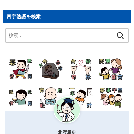
四字熟語を検索
検
索:
北澤篤史