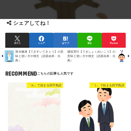
シェアしてね！
ポスト
シェア
はてブ
送る
Pocket
滴水嫡凍【てきすいてきとう】の意
擿埴冥行【てきしょくめいこう】の
味と使い方や例文（語源由来・出
意味と使い方や例文（語源由来・出
典）
典）
RECOMMEND
「わ」で始まる四字熟語
「う」で始まる四字熟語