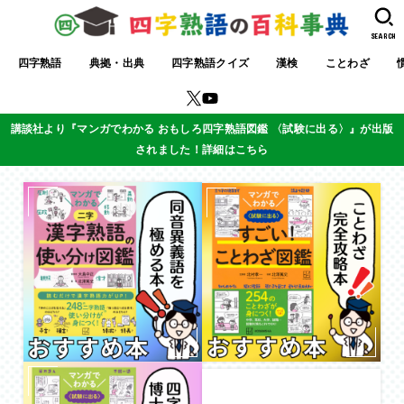
SEARCH
四字熟語
典拠・出典
四字熟語クイズ
漢検
ことわざ
講談社より『マンガでわかる おもしろ四字熟語図鑑 〈試験に出る〉』が出版
されました！詳細はこちら