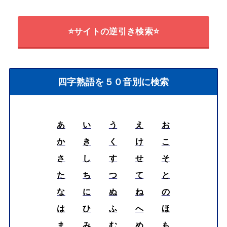
⭐サイトの逆引き検索⭐
四字熟語を５０音別に検索
あ
い
う
え
お
か
き
く
け
こ
さ
し
す
せ
そ
た
ち
つ
て
と
な
に
ぬ
ね
の
は
ひ
ふ
へ
ほ
ま
み
む
め
も