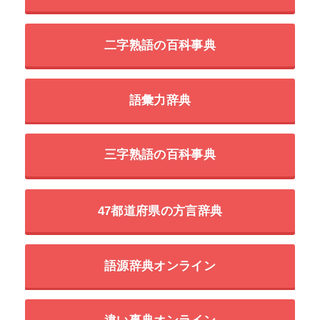
二字熟語の百科事典
語彙力辞典
三字熟語の百科事典
47都道府県の方言辞典
語源辞典オンライン