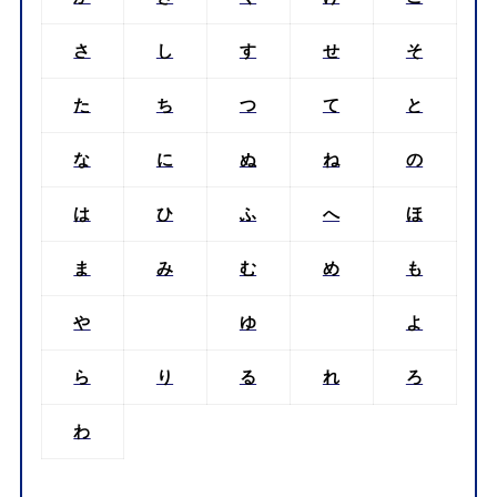
さ
し
す
せ
そ
た
ち
つ
て
と
な
に
ぬ
ね
の
は
ひ
ふ
へ
ほ
ま
み
む
め
も
や
ゆ
よ
ら
り
る
れ
ろ
わ