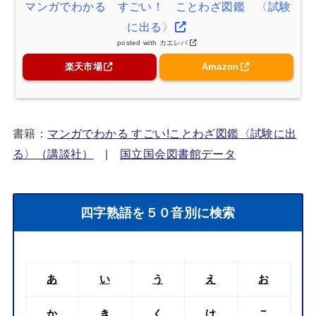
マンガでわかる すごい！ ことわざ図鑑 〈試験
に出る〉
posted with
カエレバ
楽天市場
Amazon
書籍：
マンガでわかる すごい!ことわざ図鑑〈試験に出
る〉（講談社）
|
国立国会図書館データ
四字熟語を５０音別に検索
あ
い
う
え
お
か
き
く
け
こ