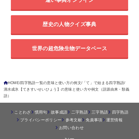
違い事典オンライン
歴史の人物クイズ事典
世界の超危険生物データベース
HOME
四字熟語一覧の意味と使い方の例文
「て」で始まる四字熟語
滴水成氷【てきすいせいひょう】の意味と使い方や例文（語源由来・類義
語）
ことわざ
慣用句
故事成語
二字熟語
三字熟語
四字熟語
プライバシーポリシー
参考文献
免責事項
運営情報
お問い合わせ