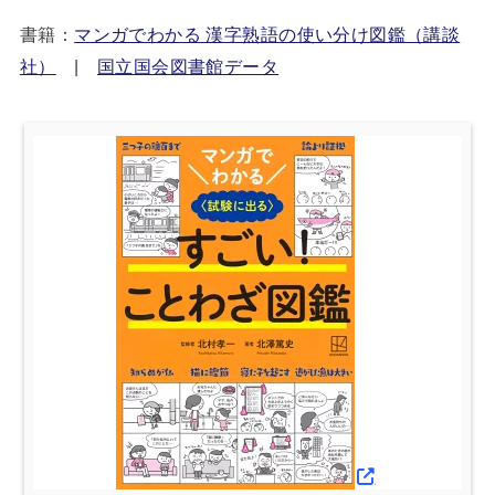
書籍：
マンガでわかる 漢字熟語の使い分け図鑑（講談
社）
|
国立国会図書館データ