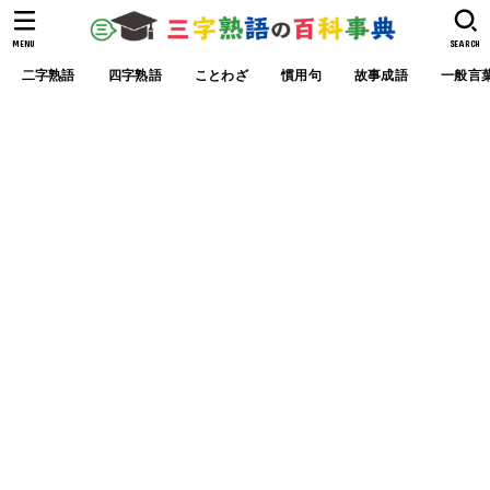
MENU
SEARCH
二字熟語
四字熟語
ことわざ
慣用句
故事成語
一般言