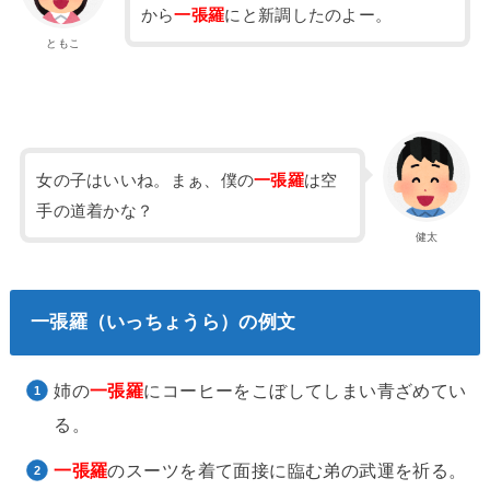
から
一張羅
にと新調したのよー。
ともこ
女の子はいいね。まぁ、僕の
一張羅
は空
手の道着かな？
健太
一張羅（いっちょうら）の例文
姉の
一張羅
にコーヒーをこぼしてしまい青ざめてい
る。
一張羅
のスーツを着て面接に臨む弟の武運を祈る。