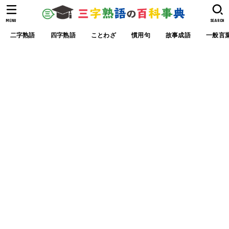
MENU
SEARCH
二字熟語
四字熟語
ことわざ
慣用句
故事成語
一般言