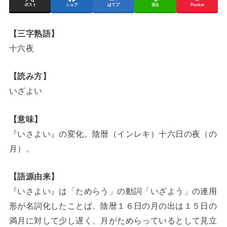
ポスト
シェア
はてブ
送る
Pocket
【三字熟語】
十六夜
【読み方】
いざよい
【意味】
『いさよい』の変化。陰暦（インレキ）十六日の夜（の
月）。
【語源由来】
『いさよい』は「ためらう」の動詞「いざよう」の連用
形が名詞化したことば。陰暦１６日の月の出は１５日の
満月に対して少し遅く、月がためらっているとして見立