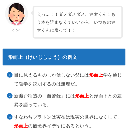
えっ…！！ダメダメダメ。健太くん！も
う本を読まなくていいから、いつもの健
太くんに戻って！！
ともこ
形而上（けいじじょう）の例文
目に見えるものしか信じない父には
形而上
学を通じ
て哲学を説明するのは無理だ。
新渡戸稲造の「自警録」には
形而上
と形而下との差
異を語っている。
すなわちプラトンは実在は現実の世界になくして、
形而上
の観念界イデヤにあるという。