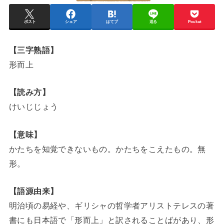
ポスト
シェア
はてブ
送る
Pocket
【三字熟語】
形而上
【読み方】
けいじじょう
【意味】
かたちを知覚できないもの。かたちをこえたもの。無
形。
【語源由来】
明治頃の易経や、ギリシャの哲学者アリストテレスの著
書にも日本語で「形而上」と訳されることばがあり、形