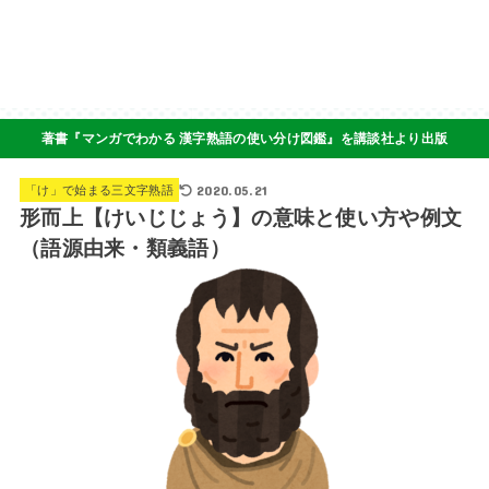
著書『マンガでわかる 漢字熟語の使い分け図鑑』を講談社より出版
2020.05.21
「け」で始まる三文字熟語
形而上【けいじじょう】の意味と使い方や例文
（語源由来・類義語）