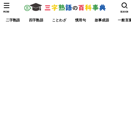
MENU
SEARCH
二字熟語
四字熟語
ことわざ
慣用句
故事成語
一般言