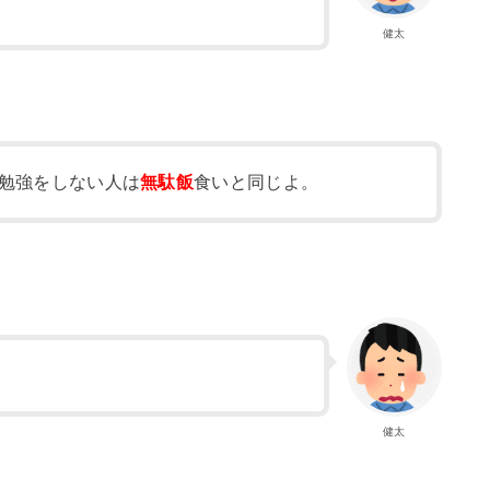
健太
勉強をしない人は
無駄飯
食いと同じよ。
健太