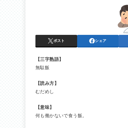
ポスト
シェア
【三字熟語】
無駄飯
【読み方】
むだめし
【意味】
何も働かないで食う飯。