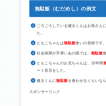
無駄飯（むだめし）の例文
ごろごろしている健太くんはお母さん
た。
ともこちゃんは
無駄飯
食いの居候です
社会保障が手厚いあの国では、
無駄飯
ともこちゃんのお兄ちゃんは、10年間
ート宣言をした。
健太くんに
無駄飯
を食わせるくらいな
スポンサーリンク