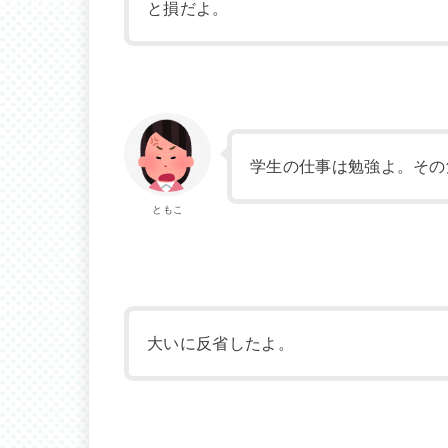
と損だよ。
学生の仕事は勉強よ。その
ともこ
大いに反省したよ。