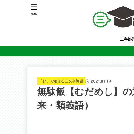
MENU
二字熟
2021.07.19
「む」で始まる三文字熟語
無駄飯【むだめし】の
来・類義語）