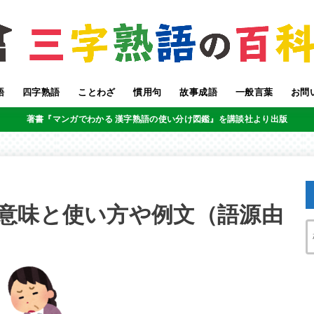
語
四字熟語
ことわざ
慣用句
故事成語
一般言葉
お問
著書『マンガでわかる 漢字熟語の使い分け図鑑』を講談社より出版
意味と使い方や例文（語源由