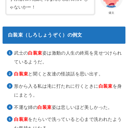
ゃないかー！
健太
白装束（しろしょうぞく）の例文
武士の
白装束
姿は激動の人生の終焉を見せつけられ
ているようだ。
白装束
と聞くと友達の怪談話を思い出す。
形から入る私は滝に打たれに行くときに
白装束
を身
にまとう。
不運な姉の
白装束
姿は悲しいほど美しかった。
白装束
をたらいで洗っていると心まで洗われたよう