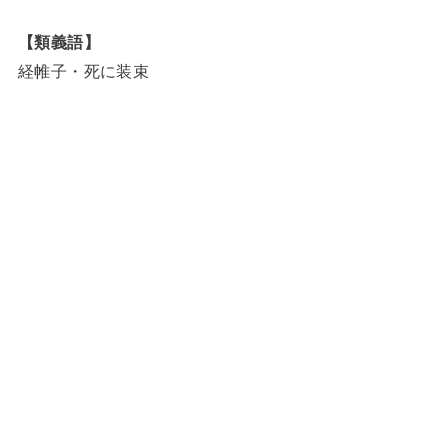
【類義語】
経帷子・死に装束