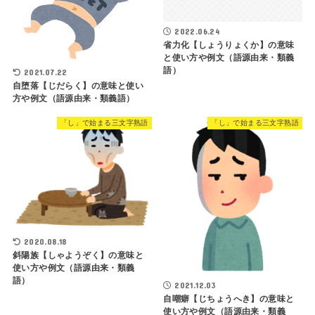
2022.06.24
省力化【しょうりょくか】の意味
と使い方や例文（語源由来・類義
語）
2021.07.22
自堕落【じだらく】の意味と使い
方や例文（語源由来・類義語）
「し」で始まる三文字熟語
「し」で始まる三文字熟語
2020.08.18
斜陽族【しゃようぞく】の意味と
使い方や例文（語源由来・類義
語）
2021.12.03
自嘲癖【じちょうへき】の意味と
使い方や例文（語源由来・類義