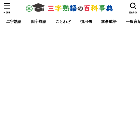
MENU
SEARCH
二字熟語
四字熟語
ことわざ
慣用句
故事成語
一般言