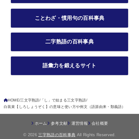
ことわざ・慣用句の百科事典
二字熟語の百科事典
語彙力を鍛えるサイト
HOME
三文字熟語
「し」で始まる三文字熟語
白装束【しろしょうぞく】の意味と使い方や例文（語源由来・類義語）
ホーム
参考文献
運営情報
会社概要
© 2026
三字熟語の百科事典
All Rights Reserved.