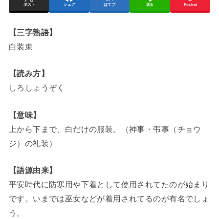
ポスト
シェア
はてブ
送る
Pocket
【三字熟語】
白装束
【読み方】
しろしょうぞく
【意味】
上から下まで、白だけの服装。（神事・弔事（チョウ
ジ）の礼装）
【語源由来】
平安時代に防寒用や下着として使用されてたのが始まり
です。いまでは巫女などが着用されてるのが有名でしょ
う。