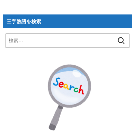
三字熟語を検索
検
索: