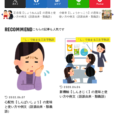
ポスト
シェア
はてブ
送る
Pocket
正念場【しょうねんば】の意味と使
小確幸【しょうかっこう】の意味と
い方や例文（語源由来・類義語）
使い方や例文（語源由来・類義語）
RECOMMEND
「し」で始まる三文字熟語
「し」で始まる三文字熟語
2020.06.06
新機軸【しんきじく】の意味と使
い方や例文（語源由来・類義語）
2022.06.07
心配性【しんぱいしょう】の意味
と使い方や例文（語源由来・類義
語）