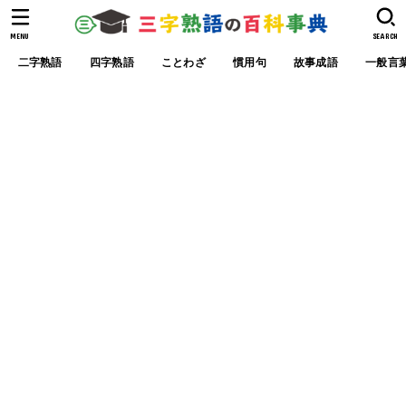
MENU
SEARCH
二字熟語
四字熟語
ことわざ
慣用句
故事成語
一般言