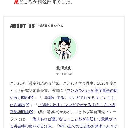
衆
どころか精鋭部隊でした。
ABOUT US
北澤篤史
サイト責任者
ことわざ・漢字熟語の専門家、ことわざ学会理事。2025年度こ
とわざ研究奨励賞受賞。著書に『
マンガでわかる 漢字熟語の使
い分け図鑑
』『
〈試験に出る〉マンガでわかる すごいこと
わざ図鑑
』『
〈試験に出る〉マンガでわかる おもしろい四
字熟語図鑑
』(共に講談社)がある。ことわざ学会研究フォー
ラムでは、「
備えあれば憂いなし：ことわざを通して意識づけ
る災害時の命を守る知恵
」「
WEB上でのことわざ探求：人々が