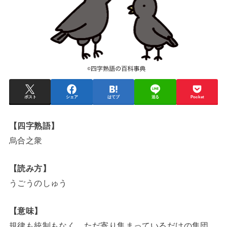
ポスト
シェア
はてブ
送る
Pocket
【四字熟語】
烏合之衆
【読み方】
うごうのしゅう
【意味】
規律も統制もなく、ただ寄り集まっているだけの集団。