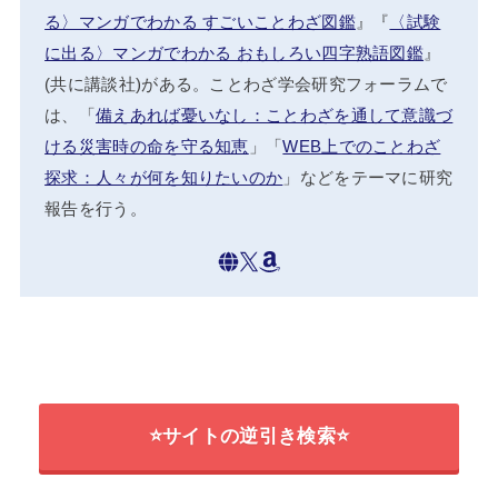
る〉マンガでわかる すごいことわざ図鑑
』『
〈試験
に出る〉マンガでわかる おもしろい四字熟語図鑑
』
(共に講談社)がある。ことわざ学会研究フォーラムで
は、「
備えあれば憂いなし：ことわざを通して意識づ
ける災害時の命を守る知恵
」「
WEB上でのことわざ
探求：人々が何を知りたいのか
」などをテーマに研究
報告を行う。
⭐サイトの逆引き検索⭐