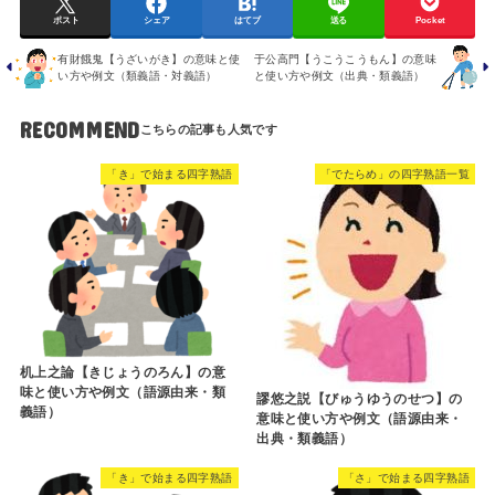
ポスト
シェア
はてブ
送る
Pocket
有財餓鬼【うざいがき】の意味と使
于公高門【うこうこうもん】の意味
い方や例文（類義語・対義語）
と使い方や例文（出典・類義語）
RECOMMEND
「き」で始まる四字熟語
「でたらめ」の四字熟語一覧
机上之論【きじょうのろん】の意
味と使い方や例文（語源由来・類
謬悠之説【びゅうゆうのせつ】の
義語）
意味と使い方や例文（語源由来・
出典・類義語）
「き」で始まる四字熟語
「さ」で始まる四字熟語