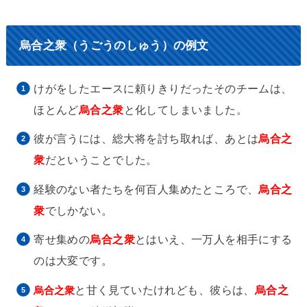
烏合之衆（うごうのしゅう）の例文
けがをしたエースに頼りきりだったそのチームは、
ほとんど
烏合之衆
と化してしまいました。
彼が言うには、総大将を討ち取れば、あとは
烏合之
衆
だということでした。
経験のない者たちを何百人集めたところで、
烏合之
衆
でしかない。
寄せ集めの
烏合之衆
とはいえ、一万人を相手にする
のは大変です。
と甘く見ていたけれども、彼らは、
烏合之
烏合之衆