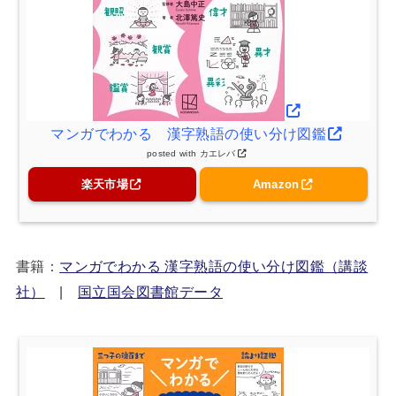
マンガでわかる 漢字熟語の使い分け図鑑
posted with
カエレバ
楽天市場
Amazon
書籍：
マンガでわかる 漢字熟語の使い分け図鑑（講談
社）
|
国立国会図書館データ