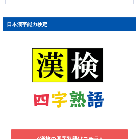
日本漢字能力検定
⭐漢検の四字熟語はコチラ⭐