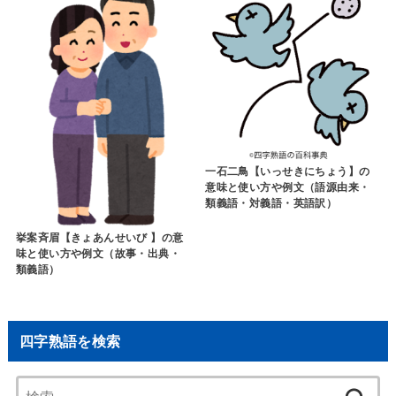
一石二鳥【いっせきにちょう】の
意味と使い方や例文（語源由来・
類義語・対義語・英語訳）
挙案斉眉【きょあんせいび 】の意
味と使い方や例文（故事・出典・
類義語）
四字熟語を検索
検