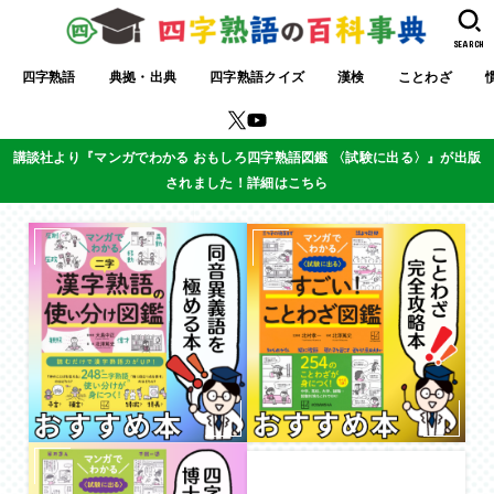
SEARCH
四字熟語
典拠・出典
四字熟語クイズ
漢検
ことわざ
講談社より『マンガでわかる おもしろ四字熟語図鑑 〈試験に出る〉』が出版
されました！詳細はこちら