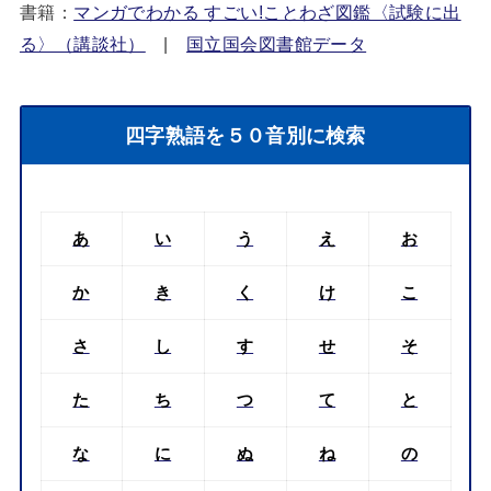
書籍：
マンガでわかる すごい!ことわざ図鑑〈試験に出
る〉（講談社）
|
国立国会図書館データ
四字熟語を５０音別に検索
あ
い
う
え
お
か
き
く
け
こ
さ
し
す
せ
そ
た
ち
つ
て
と
な
に
ぬ
ね
の