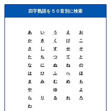
四字熟語を５０音別に検索
あ
い
う
え
お
か
き
く
け
こ
さ
し
す
せ
そ
た
ち
つ
て
と
な
に
ぬ
ね
の
は
ひ
ふ
へ
ほ
ま
み
む
め
も
や
ゆ
よ
ら
り
る
れ
ろ
わ