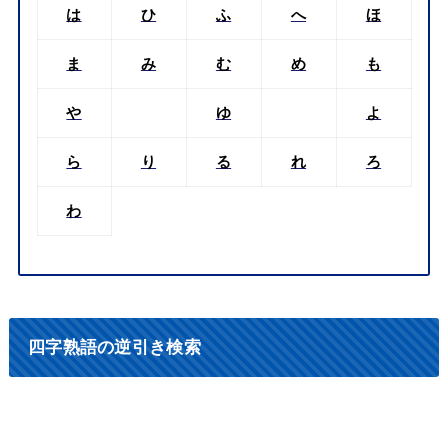
は
ひ
ふ
へ
ほ
ま
み
む
め
も
や
ゆ
よ
ら
り
る
れ
ろ
わ
四字熟語の逆引き検索