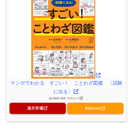
マンガでわかる すごい！ ことわざ図鑑 〈試験
に出る〉
posted with
カエレバ
楽天市場
Amazon