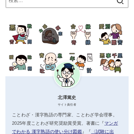
索:
北澤篤史
サイト責任者
ことわざ・漢字熟語の専門家、ことわざ学会理事。
2025年度ことわざ研究奨励賞受賞。著書に『
マンガ
でわかる 漢字熟語の使い分け図鑑
』『
〈試験に出