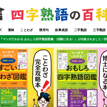
ズ
漢検
ことわざ
慣用句
故事成語
二字熟語
三字熟語
『マンガでわかる おもしろ四字熟語図鑑 〈試験に出る〉』が出版されました！