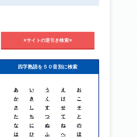
⭐サイトの逆引き検索⭐
四字熟語を５０音別に検索
あ
い
う
え
お
か
き
く
け
こ
さ
し
す
せ
そ
た
ち
つ
て
と
な
に
ぬ
ね
の
は
ひ
ふ
へ
ほ