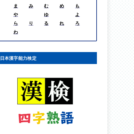
ま
み
む
め
も
や
ゆ
よ
ら
り
る
れ
ろ
わ
日本漢字能力検定