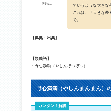
助手ねこ
ていうような大きな
これは、「大きな夢
で。
【典拠・出典】
－
【類義語】
・野心勃勃（やしんぼつぼつ）
野心満満（やしんまんまん）
カンタン！解説