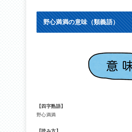
野心満満の意味（類義語）
【四字熟語】
野心満満
【読み方】