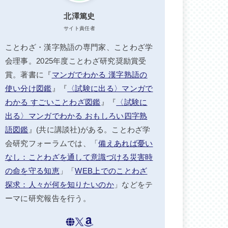
北澤篤史
サイト責任者
ことわざ・漢字熟語の専門家、ことわざ学
会理事。2025年度ことわざ研究奨励賞受
賞。著書に『
マンガでわかる 漢字熟語の
使い分け図鑑
』『
〈試験に出る〉マンガで
わかる すごいことわざ図鑑
』『
〈試験に
出る〉マンガでわかる おもしろい四字熟
語図鑑
』(共に講談社)がある。ことわざ学
会研究フォーラムでは、「
備えあれば憂い
なし：ことわざを通して意識づける災害時
の命を守る知恵
」「
WEB上でのことわざ
探求：人々が何を知りたいのか
」などをテ
ーマに研究報告を行う。