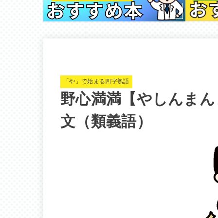
「や」で始まる四字熟語
野心満満【やしんまん
文（類義語）