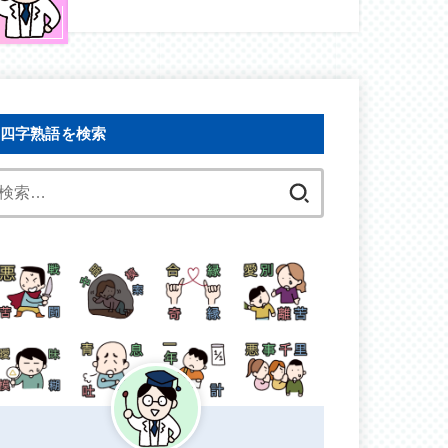
四字熟語を検索
検
索: