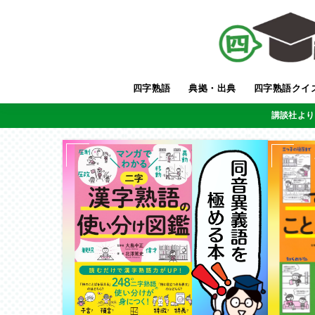
四字熟語
典拠・出典
四字熟語クイ
講談社より