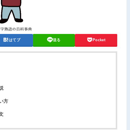
はてブ
送る
Pocket
説
い方
文