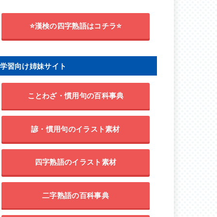
⭐漢検の四字熟語はコチラ⭐
学習向け姉妹サイト
ことわざ・慣用句の百科事典
諺・慣用句のイラスト素材
四字熟語のイラスト素材
二字熟語の百科事典