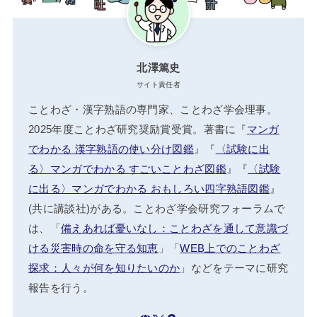
北澤篤史
サイト責任者
ことわざ・漢字熟語の専門家、ことわざ学会理事。
2025年度ことわざ研究奨励賞受賞。著書に『
マンガ
でわかる 漢字熟語の使い分け図鑑
』『
〈試験に出
る〉マンガでわかる すごいことわざ図鑑
』『
〈試験
に出る〉マンガでわかる おもしろい四字熟語図鑑
』
(共に講談社)がある。ことわざ学会研究フォーラムで
は、「
備えあれば憂いなし：ことわざを通して意識づ
ける災害時の命を守る知恵
」「
WEB上でのことわざ
探求：人々が何を知りたいのか
」などをテーマに研究
報告を行う。