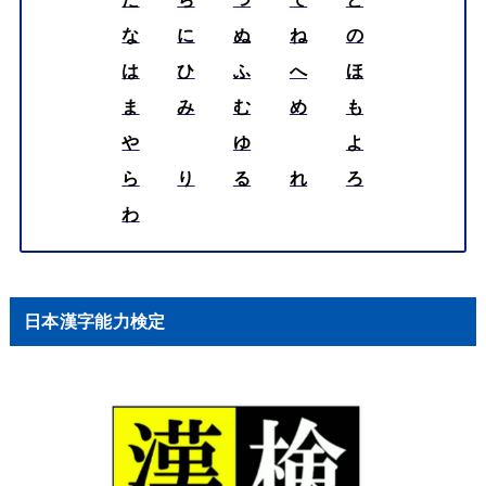
な
に
ぬ
ね
の
は
ひ
ふ
へ
ほ
ま
み
む
め
も
や
ゆ
よ
ら
り
る
れ
ろ
わ
日本漢字能力検定