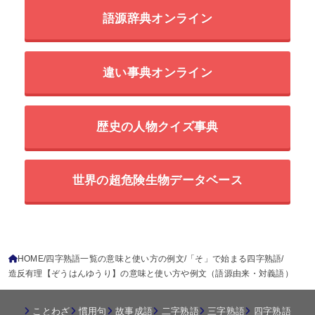
語源辞典オンライン
違い事典オンライン
歴史の人物クイズ事典
世界の超危険生物データベース
HOME
四字熟語一覧の意味と使い方の例文
「そ」で始まる四字熟語
造反有理【ぞうはんゆうり】の意味と使い方や例文（語源由来・対義語）
ことわざ
慣用句
故事成語
二字熟語
三字熟語
四字熟語