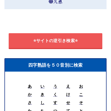
⭐サイトの逆引き検索⭐
四字熟語を５０音別に検索
あ
い
う
え
お
か
き
く
け
こ
さ
し
す
せ
そ
た
ち
つ
て
と