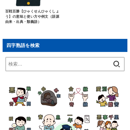
百戦百勝【ひゃくせんひゃくしょ
う】の意味と使い方や例文（語源
由来・出典・類義語）
四字熟語を検索
検
索: