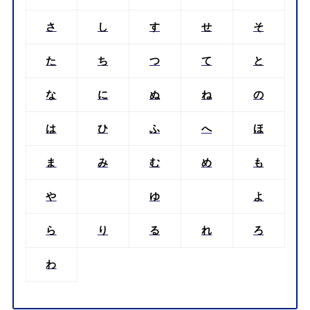
さ
し
す
せ
そ
た
ち
つ
て
と
な
に
ぬ
ね
の
は
ひ
ふ
へ
ほ
ま
み
む
め
も
や
ゆ
よ
ら
り
る
れ
ろ
わ