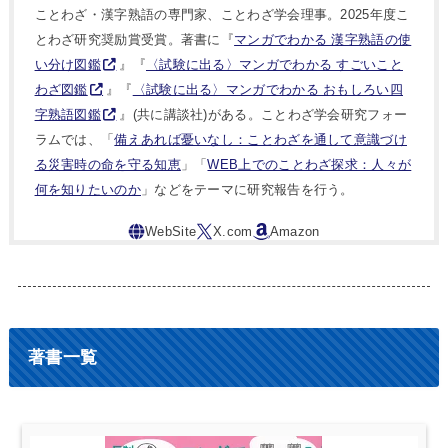
ことわざ・漢字熟語の専門家、ことわざ学会理事。2025年度こ
とわざ研究奨励賞受賞。著書に『
マンガでわかる 漢字熟語の使
い分け図鑑
』『
〈試験に出る〉マンガでわかる すごいこと
わざ図鑑
』『
〈試験に出る〉マンガでわかる おもしろい四
字熟語図鑑
』(共に講談社)がある。ことわざ学会研究フォー
ラムでは、「
備えあれば憂いなし：ことわざを通して意識づけ
る災害時の命を守る知恵
」「
WEB上でのことわざ探求：人々が
何を知りたいのか
」などをテーマに研究報告を行う。
著書一覧