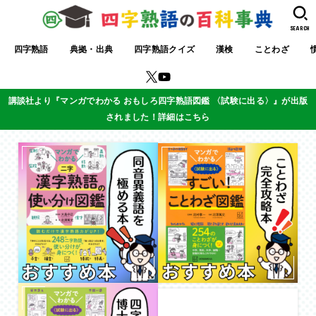
SEARCH
四字熟語
典拠・出典
四字熟語クイズ
漢検
ことわざ
講談社より『マンガでわかる おもしろ四字熟語図鑑 〈試験に出る〉』が出版
されました！詳細はこちら