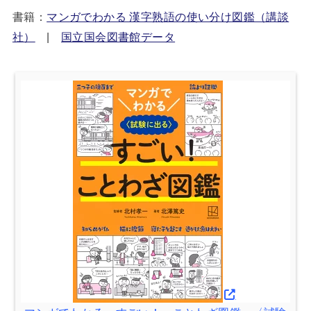
書籍：
マンガでわかる 漢字熟語の使い分け図鑑（講談
社）
|
国立国会図書館データ