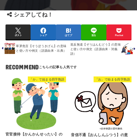
シェアしてね！
ポスト
シェア
はてブ
送る
Pocket
造反無道【ぞうはんむどう】の意味
草茅危言【そうぼうきげん】の意味
と使い方や例文（語源由来・対義
と使い方や例文（語源由来・出典）
語）
RECOMMEND
「か」で始まる四字熟語
「お」で始まる四字熟語
官官接待【かんかんせったい】の
音信不通【おんしんふつう】の意