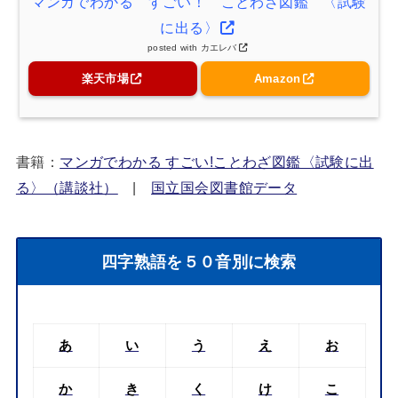
マンガでわかる すごい！ ことわざ図鑑 〈試験
に出る〉
posted with
カエレバ
楽天市場
Amazon
書籍：
マンガでわかる すごい!ことわざ図鑑〈試験に出
る〉（講談社）
|
国立国会図書館データ
四字熟語を５０音別に検索
あ
い
う
え
お
か
き
く
け
こ