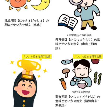
日居月諸【にっきょげっしょ】の
意味と使い方や例文（出典）
飛耳長目【ひじちょうもく】の意
味と使い方や例文（出典・類義
語）
「ひ」で始まる四字熟語
「い」で始まる四字熟語
医食同源【いしょくどうげん】の
意味と使い方や例文（語源由来・
類義語）