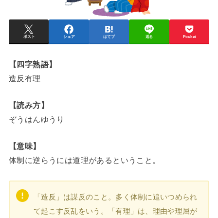
ポスト
シェア
はてブ
送る
Pocket
【四字熟語】
造反有理
【読み方】
ぞうはんゆうり
【意味】
体制に逆らうには道理があるということ。
「造反」は謀反のこと。多く体制に追いつめられ
て起こす反乱をいう。「有理」は、理由や理屈が