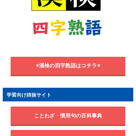
⭐漢検の四字熟語はコチラ⭐
学習向け姉妹サイト
ことわざ・慣用句の百科事典