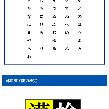
さ
し
す
せ
そ
た
ち
つ
て
と
な
に
ぬ
ね
の
は
ひ
ふ
へ
ほ
ま
み
む
め
も
や
ゆ
よ
ら
り
る
れ
ろ
わ
日本漢字能力検定