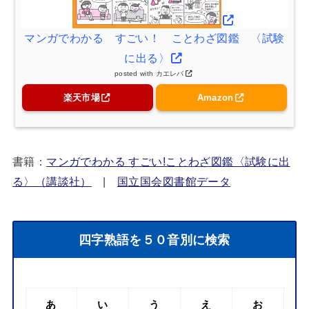
マンガでわかる すごい！ ことわざ図鑑 〈試験
に出る〉
posted with
カエレバ
楽天市場
Amazon
書籍：
マンガでわかる すごい!ことわざ図鑑〈試験に出
る〉（講談社）
|
国立国会図書館データ
四字熟語を５０音別に検索
あ
い
う
え
お