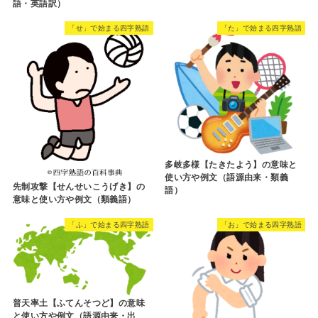
語・英語訳）
「せ」で始まる四字熟語
「た」で始まる四字熟語
多岐多様【たきたよう】の意味と
使い方や例文（語源由来・類義
先制攻撃【せんせいこうげき】の
語）
意味と使い方や例文（類義語）
「ふ」で始まる四字熟語
「お」で始まる四字熟語
普天率土【ふてんそつど】の意味
と使い方や例文（語源由来・出