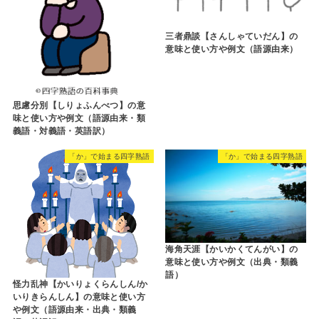
三者鼎談【さんしゃていだん】の
意味と使い方や例文（語源由来）
思慮分別【しりょふんべつ】の意
味と使い方や例文（語源由来・類
義語・対義語・英語訳）
「か」で始まる四字熟語
「か」で始まる四字熟語
海角天涯【かいかくてんがい】の
意味と使い方や例文（出典・類義
語）
怪力乱神【かいりょくらんしん/か
いりきらんしん】の意味と使い方
や例文（語源由来・出典・類義