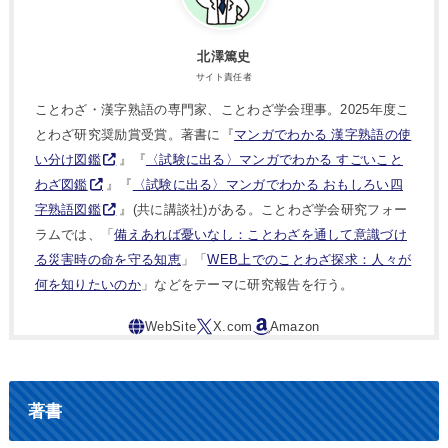
北澤篤史
サイト責任者
ことわざ・漢字熟語の専門家、ことわざ学会理事。2025年度こ
とわざ研究奨励賞受賞。著書に『
マンガでわかる 漢字熟語の使
い分け図鑑
』『
〈試験に出る〉マンガでわかる すごいこと
わざ図鑑
』『
〈試験に出る〉マンガでわかる おもしろい四
字熟語図鑑
』(共に講談社)がある。ことわざ学会研究フォー
ラムでは、「
備えあれば憂いなし：ことわざを通して意識づけ
る災害時の命を守る知恵
」「
WEB上でのことわざ探求：人々が
何を知りたいのか
」などをテーマに研究報告を行う。
著書