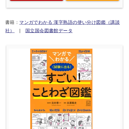
書籍：
マンガでわかる 漢字熟語の使い分け図鑑（講談
社）
|
国立国会図書館データ