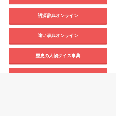
語源辞典オンライン
違い事典オンライン
歴史の人物クイズ事典
世界の超危険生物データベース
HOME
行動・動作
「いろいろな動作」の四字熟語一覧
言行一致【げんこういっち】の意味と使い方や例文（語源由来・類義語・対
義語・英語訳）