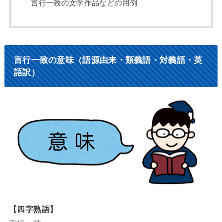
言行一致の文学作品などの用例
言行一致の意味（語源由来・類義語・対義語・英
語訳）
【四字熟語】