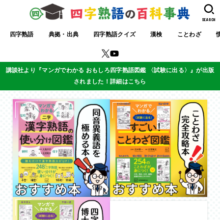
SEARCH
四字熟語
典拠・出典
四字熟語クイズ
漢検
ことわざ
講談社より『マンガでわかる おもしろ四字熟語図鑑 〈試験に出る〉』が出版
されました！詳細はこちら