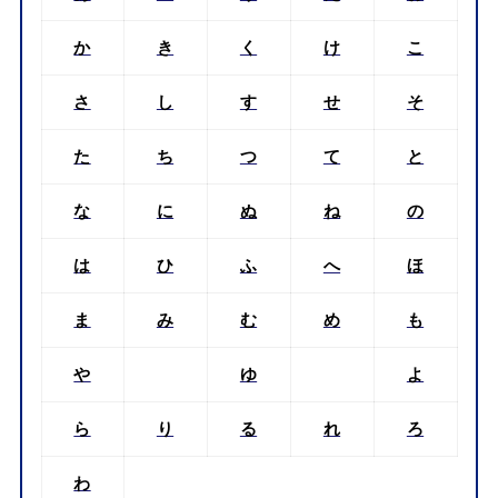
か
き
く
け
こ
さ
し
す
せ
そ
た
ち
つ
て
と
な
に
ぬ
ね
の
は
ひ
ふ
へ
ほ
ま
み
む
め
も
や
ゆ
よ
ら
り
る
れ
ろ
わ