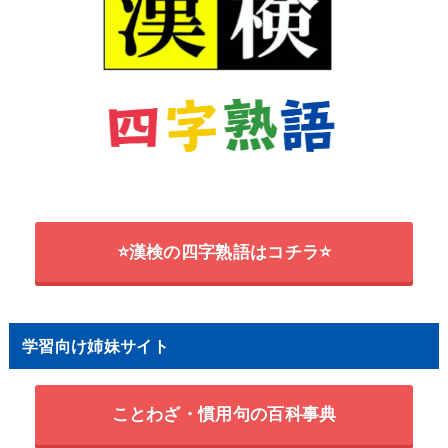
⭐漢検の四字熟語はコチラ⭐
学習向け姉妹サイト
ことわざ・慣用句の百科事典