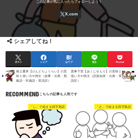
シェアしてね！
ポスト
シェア
はてブ
送る
Pocket
捲土重来【けんどちょうらい】の意
悪事千里【あくじせんり】の意味と
味と使い方や例文（故事・出典・類
使い方や例文（語源由来・出典・英
義語・対義語・英語訳）
語訳）
RECOMMEND
「し」で始まる四字熟語
「さ」で始まる四字熟語