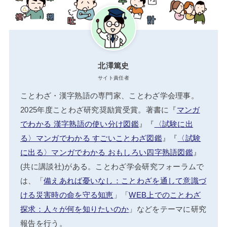
北澤篤史
サイト責任者
ことわざ・漢字熟語の専門家、ことわざ学会理事。
2025年度ことわざ研究奨励賞受賞。著書に『
マンガ
でわかる 漢字熟語の使い分け図鑑
』『
〈試験に出
る〉マンガでわかる すごいことわざ図鑑
』『
〈試験
に出る〉マンガでわかる おもしろい四字熟語図鑑
』
(共に講談社)がある。ことわざ学会研究フォーラムで
は、「
備えあれば憂いなし：ことわざを通して意識づ
ける災害時の命を守る知恵
」「
WEB上でのことわざ
探求：人々が何を知りたいのか
」などをテーマに研究
報告を行う。