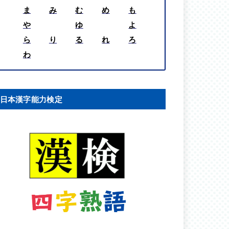
ま
み
む
め
も
や
ゆ
よ
ら
り
る
れ
ろ
わ
日本漢字能力検定