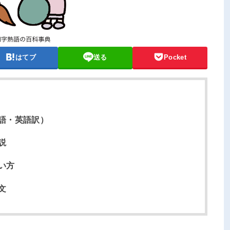
はてブ
送る
Pocket
語・英語訳）
説
い方
文