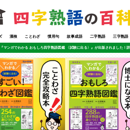
ズ
漢検
ことわざ
慣用句
故事成語
二字熟語
三字熟語
『マンガでわかる おもしろ四字熟語図鑑 〈試験に出る〉』が出版されました！