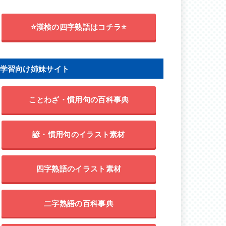
⭐漢検の四字熟語はコチラ⭐
学習向け姉妹サイト
ことわざ・慣用句の百科事典
諺・慣用句のイラスト素材
四字熟語のイラスト素材
二字熟語の百科事典