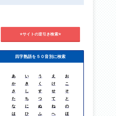
⭐サイトの逆引き検索⭐
四字熟語を５０音別に検索
あ
い
う
え
お
か
き
く
け
こ
さ
し
す
せ
そ
た
ち
つ
て
と
な
に
ぬ
ね
の
は
ひ
ふ
へ
ほ