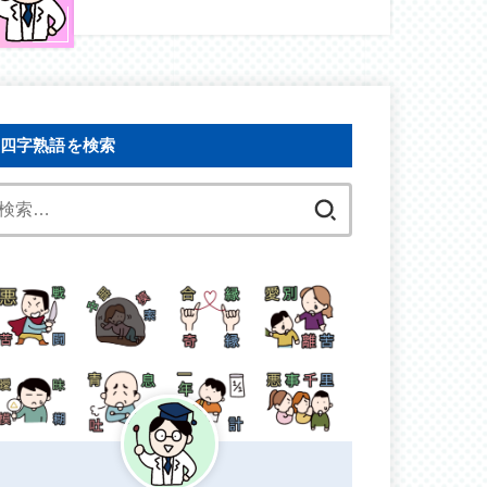
四字熟語を検索
検
索: