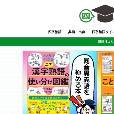
四字熟語
典拠・出典
四字熟語クイ
講談社より