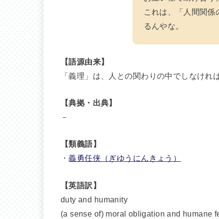
これは、「人間関係
るんやな。
【語源由来】
「義理」は、人との関わりの中でしなけれ
【典拠・出典】
－
【類義語】
・
義勇任侠（ぎゆうにんきょう）
【英語訳】
duty and humanity
(a sense of) moral obligation and humane f