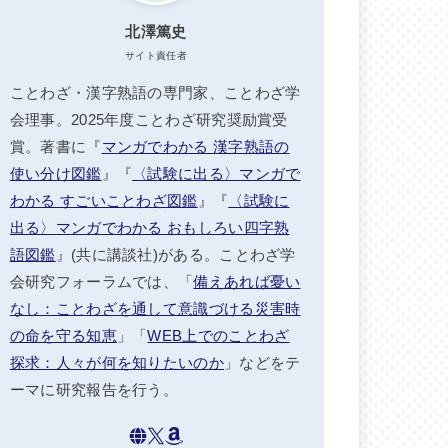
北澤篤史
サイト責任者
ことわざ・漢字熟語の専門家、ことわざ学
会理事。2025年度ことわざ研究奨励賞受
賞。著書に『
マンガでわかる 漢字熟語の
使い分け図鑑
』『
〈試験に出る〉マンガで
わかる すごいことわざ図鑑
』『
〈試験に
出る〉マンガでわかる おもしろい四字熟
語図鑑
』(共に講談社)がある。ことわざ学
会研究フォーラムでは、「
備えあれば憂い
なし：ことわざを通して意識づける災害時
の命を守る知恵
」「
WEB上でのことわざ
探求：人々が何を知りたいのか
」などをテ
ーマに研究報告を行う。