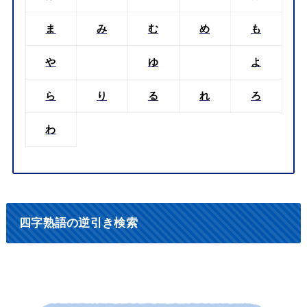
ま
み
む
め
も
や
ゆ
よ
ら
り
る
れ
ろ
わ
四字熟語の逆引き検索