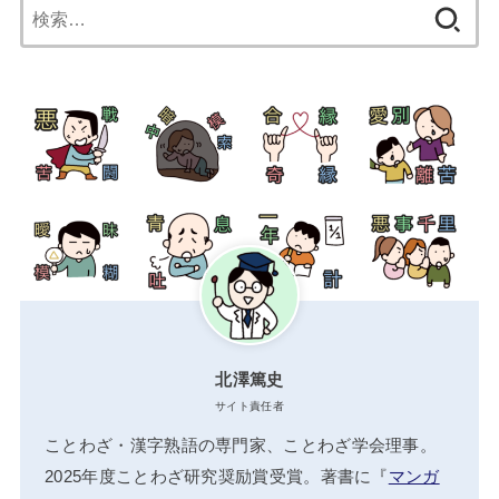
検
索:
北澤篤史
サイト責任者
ことわざ・漢字熟語の専門家、ことわざ学会理事。
2025年度ことわざ研究奨励賞受賞。著書に『
マンガ