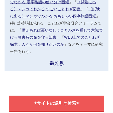
でわかる 漢字熟語の使い分け図鑑
』『
〈試験に出
る〉マンガでわかる すごいことわざ図鑑
』『
〈試験
に出る〉マンガでわかる おもしろい四字熟語図鑑
』
(共に講談社)がある。ことわざ学会研究フォーラムで
は、「
備えあれば憂いなし：ことわざを通して意識づ
ける災害時の命を守る知恵
」「
WEB上でのことわざ
探求：人々が何を知りたいのか
」などをテーマに研究
報告を行う。
⭐サイトの逆引き検索⭐