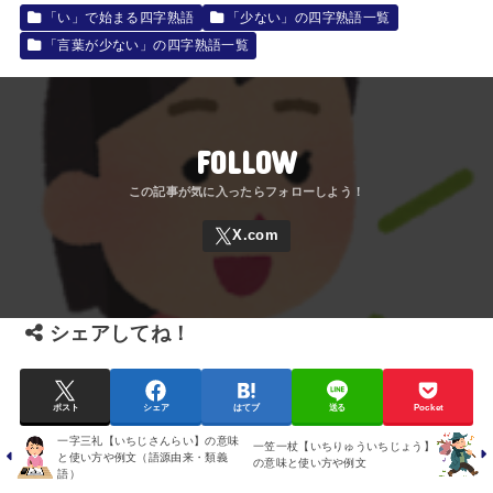
「い」で始まる四字熟語
「少ない」の四字熟語一覧
「言葉が少ない」の四字熟語一覧
FOLLOW
シェアしてね！
ポスト
シェア
はてブ
送る
Pocket
一字三礼【いちじさんらい】の意味
一笠一杖【いちりゅういちじょう】
と使い方や例文（語源由来・類義
の意味と使い方や例文
語）