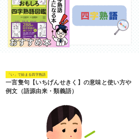
「い」で始まる四字熟語
一言隻句【いちげんせきく】の意味と使い方や
例文（語源由来・類義語）