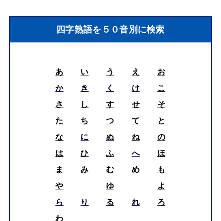
四字熟語を５０音別に検索
あ
い
う
え
お
か
き
く
け
こ
さ
し
す
せ
そ
た
ち
つ
て
と
な
に
ぬ
ね
の
は
ひ
ふ
へ
ほ
ま
み
む
め
も
や
ゆ
よ
ら
り
る
れ
ろ
わ