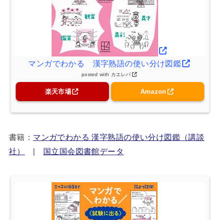
マンガでわかる 漢字熟語の使い分け図鑑
posted with
カエレバ
楽天市場
Amazon
書籍：
マンガでわかる 漢字熟語の使い分け図鑑（講談
社）
|
国立国会図書館データ