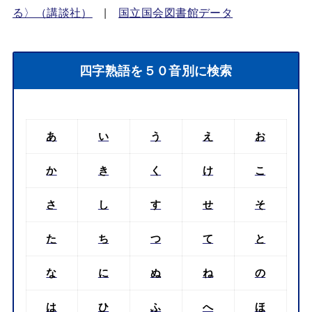
る〉（講談社）
|
国立国会図書館データ
四字熟語を５０音別に検索
あ
い
う
え
お
か
き
く
け
こ
さ
し
す
せ
そ
た
ち
つ
て
と
な
に
ぬ
ね
の
は
ひ
ふ
へ
ほ