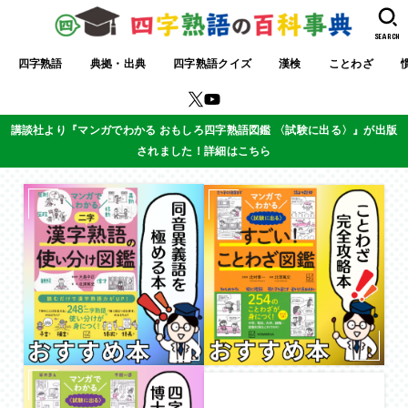
SEARCH
四字熟語
典拠・出典
四字熟語クイズ
漢検
ことわざ
講談社より『マンガでわかる おもしろ四字熟語図鑑 〈試験に出る〉』が出版
されました！詳細はこちら