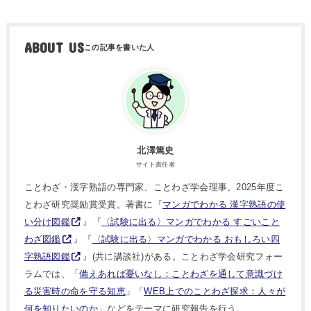
ABOUT US
北澤篤史
サイト責任者
ことわざ・漢字熟語の専門家、ことわざ学会理事。2025年度こ
とわざ研究奨励賞受賞。著書に『
マンガでわかる 漢字熟語の使
い分け図鑑
』『
〈試験に出る〉マンガでわかる すごいこと
わざ図鑑
』『
〈試験に出る〉マンガでわかる おもしろい四
字熟語図鑑
』(共に講談社)がある。ことわざ学会研究フォー
ラムでは、「
備えあれば憂いなし：ことわざを通して意識づけ
る災害時の命を守る知恵
」「
WEB上でのことわざ探求：人々が
何を知りたいのか
」などをテーマに研究報告を行う。