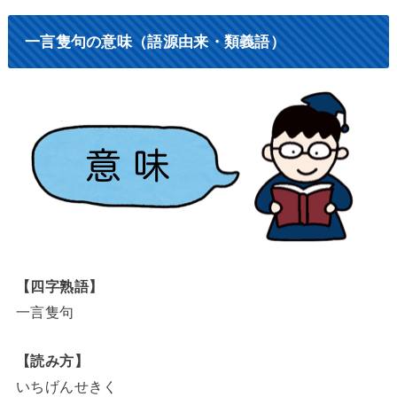
一言隻句の意味（語源由来・類義語）
【四字熟語】
一言隻句
【読み方】
いちげんせきく