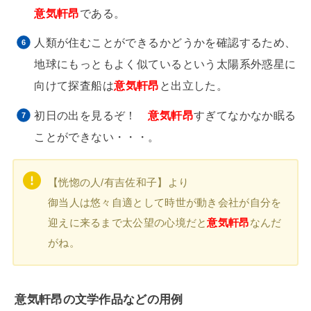
意気軒昂
である。
人類が住むことができるかどうかを確認するため、
地球にもっともよく似ているという太陽系外惑星に
向けて探査船は
意気軒昂
と出立した。
初日の出を見るぞ！
意気軒昂
すぎてなかなか眠る
ことができない・・・。
【恍惚の人/有吉佐和子】より
御当人は悠々自適として時世が動き会社が自分を
迎えに来るまで太公望の心境だと
意気軒昂
なんだ
がね。
意気軒昂の文学作品などの用例