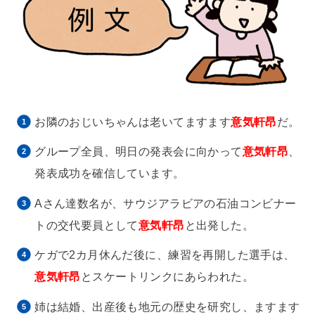
お隣のおじいちゃんは老いてますます
意気軒昂
だ。
グループ全員、明日の発表会に向かって
意気軒昂
、
発表成功を確信しています。
Aさん達数名が、サウジアラビアの石油コンビナー
トの交代要員として
意気軒昂
と出発した。
ケガで2カ月休んだ後に、練習を再開した選手は、
意気軒昂
とスケートリンクにあらわれた。
姉は結婚、出産後も地元の歴史を研究し、ますます