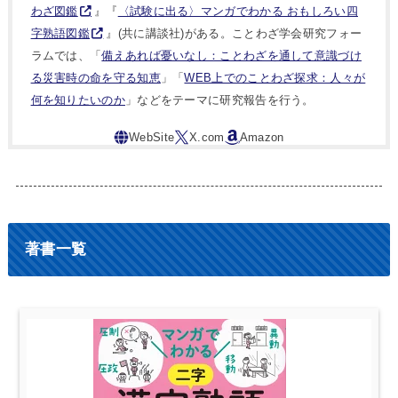
わざ図鑑
』『
〈試験に出る〉マンガでわかる おもしろい四
字熟語図鑑
』(共に講談社)がある。ことわざ学会研究フォー
ラムでは、「
備えあれば憂いなし：ことわざを通して意識づけ
る災害時の命を守る知恵
」「
WEB上でのことわざ探求：人々が
何を知りたいのか
」などをテーマに研究報告を行う。
著書一覧