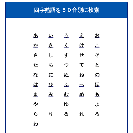
四字熟語を５０音別に検索
あ
い
う
え
お
か
き
く
け
こ
さ
し
す
せ
そ
た
ち
つ
て
と
な
に
ぬ
ね
の
は
ひ
ふ
へ
ほ
ま
み
む
め
も
や
ゆ
よ
ら
り
る
れ
ろ
わ