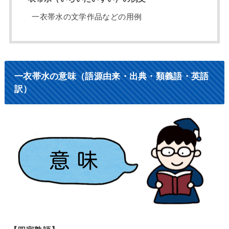
一衣帯水の文学作品などの用例
一衣帯水の意味（語源由来・出典・類義語・英語
訳）