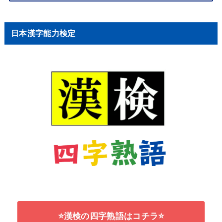
日本漢字能力検定
⭐漢検の四字熟語はコチラ⭐