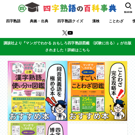
SEARCH
四字熟語
典拠・出典
四字熟語クイズ
漢検
ことわざ
講談社より『マンガでわかる おもしろ四字熟語図鑑 〈試験に出る〉』が出版
されました！詳細はこちら