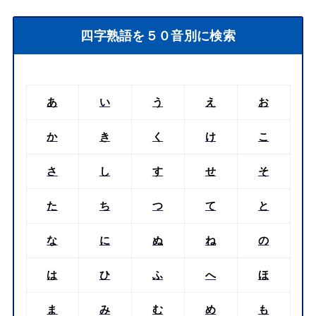
四字熟語を５０音別に検索
あ
い
う
え
お
か
き
く
け
こ
さ
し
す
せ
そ
た
ち
つ
て
と
な
に
ぬ
ね
の
は
ひ
ふ
へ
ほ
ま
み
む
め
も