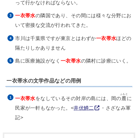
って行かなければならない。
一衣帯水
の隣国であり、その間には様々な分野にお
いて密接な交流が行われてきた。
市川は千葉県ですが東京とはわずか
一衣帯水
ほどの
隔たりしかありません
島に医療施設がなく
一衣帯水
の隣村に診療にいく。
一衣帯水の文学作品などの用例
ふもと
一衣帯水
をなしているその対岸の島には、岡の
麓
に
民家が一軒もなかった。<
井伏鱒二
・さざなみ軍
記>