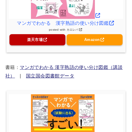
マンガでわかる 漢字熟語の使い分け図鑑
posted with
カエレバ
楽天市場
Amazon
書籍：
マンガでわかる 漢字熟語の使い分け図鑑（講談
社）
|
国立国会図書館データ