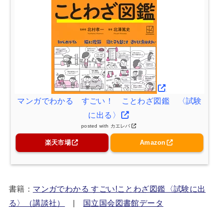
マンガでわかる すごい！ ことわざ図鑑 〈試験
に出る〉
posted with
カエレバ
楽天市場
Amazon
書籍：
マンガでわかる すごい!ことわざ図鑑〈試験に出
る〉（講談社）
|
国立国会図書館データ