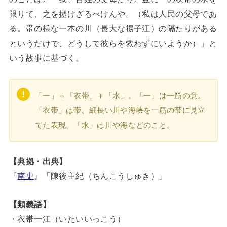
限りて、之を拯けざるべけんや。（私は人民の父母であ
る。帯の様な一本の川（長大な揚子江）の隔たりがある
というだけで、どうして彼らを救わずにいようか）」と
いう故事に基づく。
「一」＋「衣帯」＋「水」。「一」は一筋の意。
「衣帯」は帯。細長い川や海峡を一筋の帯に見立
てた表現。「水」は川や海などのこと。
【典拠・出典】
『
南史
』「陳後主紀（ちんこうしゅき）」
【類義語】
・衣帯一江（いたいいっこう）