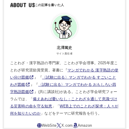
ABOUT US
北澤篤史
サイト責任者
ことわざ・漢字熟語の専門家、ことわざ学会理事。2025年度こ
とわざ研究奨励賞受賞。著書に『
マンガでわかる 漢字熟語の使
い分け図鑑
』『
〈試験に出る〉マンガでわかる すごいこと
わざ図鑑
』『
〈試験に出る〉マンガでわかる おもしろい四
字熟語図鑑
』(共に講談社)がある。ことわざ学会研究フォー
ラムでは、「
備えあれば憂いなし：ことわざを通して意識づけ
る災害時の命を守る知恵
」「
WEB上でのことわざ探求：人々が
何を知りたいのか
」などをテーマに研究報告を行う。