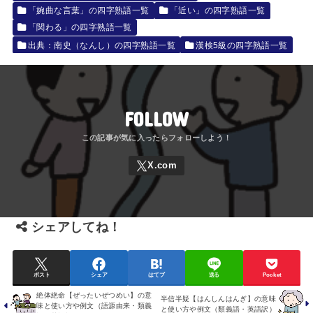
「婉曲な言葉」の四字熟語一覧
「近い」の四字熟語一覧
「関わる」の四字熟語一覧
出典：南史（なんし）の四字熟語一覧
漢検5級の四字熟語一覧
FOLLOW
シェアしてね！
ポスト
シェア
はてブ
送る
Pocket
絶体絶命【ぜったいぜつめい】の意
半信半疑【はんしんはんぎ】の意味
味と使い方や例文（語源由来・類義
と使い方や例文（類義語・英語訳）