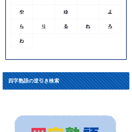
や
ゆ
よ
ら
り
る
れ
ろ
わ
四字熟語の逆引き検索