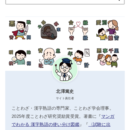
索:
北澤篤史
サイト責任者
ことわざ・漢字熟語の専門家、ことわざ学会理事。
2025年度ことわざ研究奨励賞受賞。著書に『
マンガ
でわかる 漢字熟語の使い分け図鑑
』『
〈試験に出