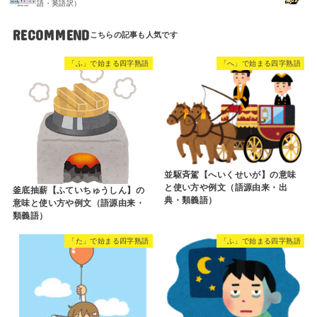
語・英語訳）
RECOMMEND
「ふ」で始まる四字熟語
「へ」で始まる四字熟語
並駆斉駕【へいくせいが】の意味
と使い方や例文（語源由来・出
釜底抽薪【ふていちゅうしん】の
典・類義語）
意味と使い方や例文（語源由来・
類義語）
「た」で始まる四字熟語
「ふ」で始まる四字熟語