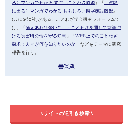
る〉マンガでわかる すごいことわざ図鑑
』『
〈試験
に出る〉マンガでわかる おもしろい四字熟語図鑑
』
(共に講談社)がある。ことわざ学会研究フォーラムで
は、「
備えあれば憂いなし：ことわざを通して意識づ
ける災害時の命を守る知恵
」「
WEB上でのことわざ
探求：人々が何を知りたいのか
」などをテーマに研究
報告を行う。
⭐サイトの逆引き検索⭐