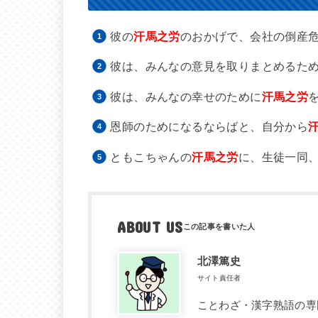
彼の
汗馬之労
のおかげで、会社の倒産
彼は、みんなの意見を取りまとめるた
彼は、みんなの幸せのために
汗馬之労
恩師のためになるならばと、自分から
ともこちゃんの
汗馬之労
に、生徒一同
ABOUT US
北澤篤史
サイト責任者
ことわざ・漢字熟語の専