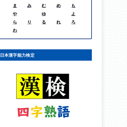
ま
み
む
め
も
や
ゆ
よ
ら
り
る
れ
ろ
わ
日本漢字能力検定