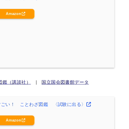
Amazon
図鑑（講談社）
|
国立国会図書館データ
すごい！ ことわざ図鑑 〈試験に出る〉
Amazon