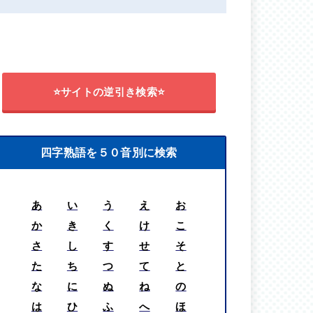
⭐サイトの逆引き検索⭐
四字熟語を５０音別に検索
あ
い
う
え
お
か
き
く
け
こ
さ
し
す
せ
そ
た
ち
つ
て
と
な
に
ぬ
ね
の
は
ひ
ふ
へ
ほ