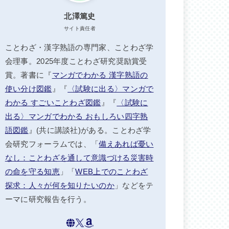
北澤篤史
サイト責任者
ことわざ・漢字熟語の専門家、ことわざ学
会理事。2025年度ことわざ研究奨励賞受
賞。著書に『
マンガでわかる 漢字熟語の
使い分け図鑑
』『
〈試験に出る〉マンガで
わかる すごいことわざ図鑑
』『
〈試験に
出る〉マンガでわかる おもしろい四字熟
語図鑑
』(共に講談社)がある。ことわざ学
会研究フォーラムでは、「
備えあれば憂い
なし：ことわざを通して意識づける災害時
の命を守る知恵
」「
WEB上でのことわざ
探求：人々が何を知りたいのか
」などをテ
ーマに研究報告を行う。