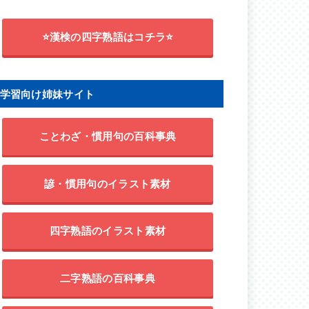
⭐漢検の四字熟語はコチラ⭐
学習向け姉妹サイト
ことわざ・慣用句の百科事典
諺・慣用句のイラスト素材
四字熟語のイラスト素材
二字熟語の百科事典