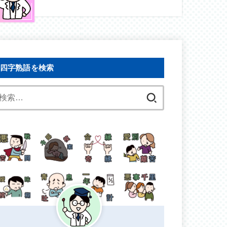
四字熟語を検索
検
索: