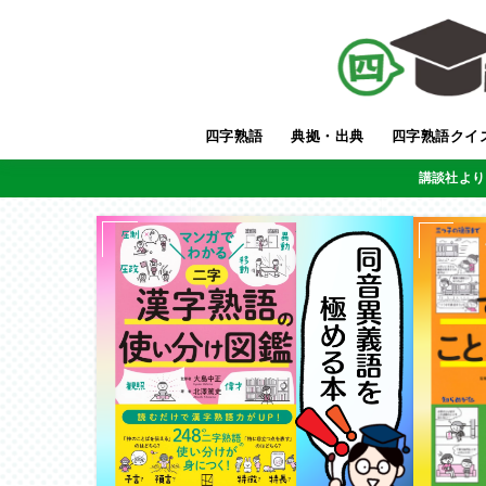
四字熟語
典拠・出典
四字熟語クイ
講談社より