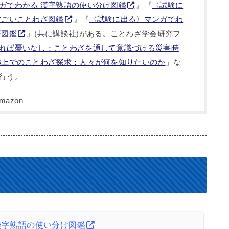
ガでわかる 漢字熟語の使い分け図鑑
』『
〈試験に
すごいことわざ図鑑
』『
〈試験に出る〉マンガでわ
語図鑑
』(共に講談社)がある。ことわざ学会研究フ
れば憂いなし：ことわざを通して意識づける災害時
B上でのことわざ探求：人々が何を知りたいのか
」な
行う。
漢字熟語の使い分け図鑑