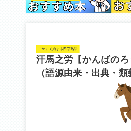
「か」で始まる四字熟語
汗馬之労【かんばのろ
（語源由来・出典・類