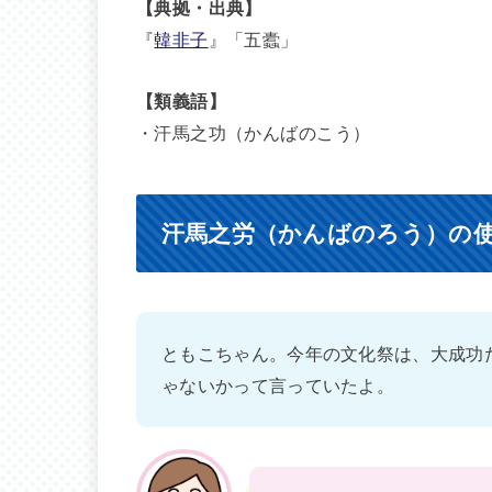
【典拠・出典】
『
韓非子
』「五蠹」
【類義語】
・汗馬之功（かんばのこう）
汗馬之労（かんばのろう）の
ともこちゃん。今年の文化祭は、大成功
ゃないかって言っていたよ。