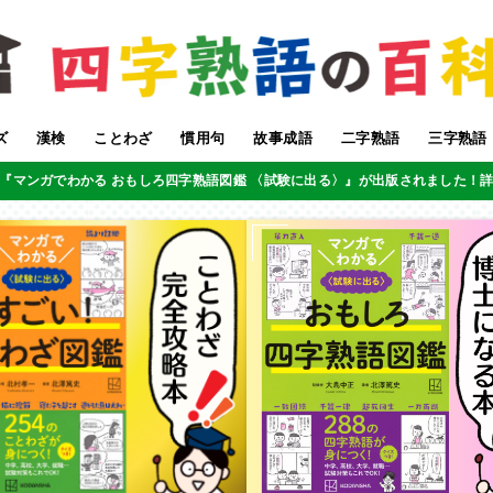
ズ
漢検
ことわざ
慣用句
故事成語
二字熟語
三字熟語
『マンガでわかる おもしろ四字熟語図鑑 〈試験に出る〉』が出版されました！