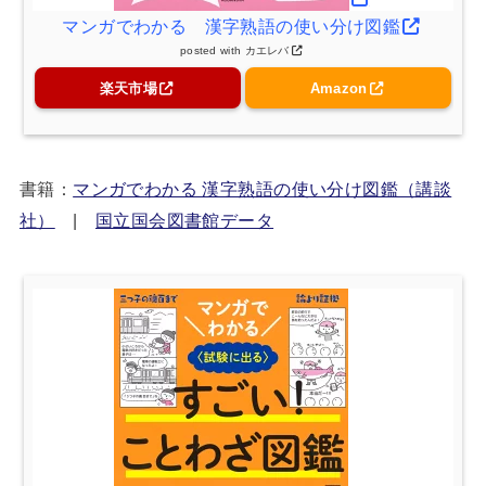
マンガでわかる 漢字熟語の使い分け図鑑
posted with
カエレバ
楽天市場
Amazon
書籍：
マンガでわかる 漢字熟語の使い分け図鑑（講談
社）
|
国立国会図書館データ