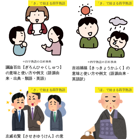
「き」で始まる四字熟語
「き」で始まる四字熟語
議論百出【ぎろんひゃくしゅつ】
吉凶禍福【きっきょうかふく】の
の意味と使い方や例文（語源由
意味と使い方や例文（語源由来・
来・出典・類語・英語）
英語訳）
「さ」で始まる四字熟語
「ほ」で始まる四字熟語
左戚右賢【させきゆうけん】の意