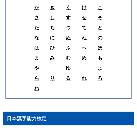
か
き
く
け
こ
さ
し
す
せ
そ
た
ち
つ
て
と
な
に
ぬ
ね
の
は
ひ
ふ
へ
ほ
ま
み
む
め
も
や
ゆ
よ
ら
り
る
れ
ろ
わ
日本漢字能力検定