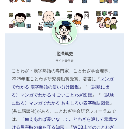
北澤篤史
サイト責任者
ことわざ・漢字熟語の専門家、ことわざ学会理事。
2025年度ことわざ研究奨励賞受賞。著書に『
マンガ
でわかる 漢字熟語の使い分け図鑑
』『
〈試験に出
る〉マンガでわかる すごいことわざ図鑑
』『
〈試験
に出る〉マンガでわかる おもしろい四字熟語図鑑
』
(共に講談社)がある。ことわざ学会研究フォーラムで
は、「
備えあれば憂いなし：ことわざを通して意識づ
ける災害時の命を守る知恵
」「
WEB上でのことわざ