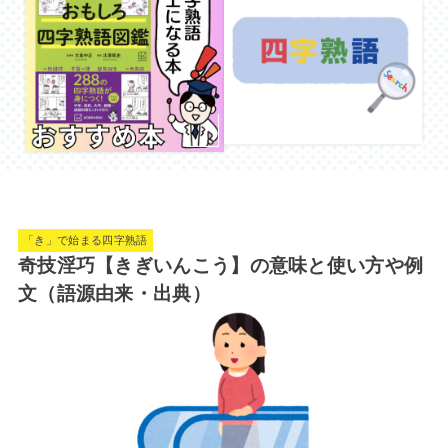
「き」で始まる四字熟語
奇技淫巧【きぎいんこう】の意味と使い方や例
文（語源由来・出典）