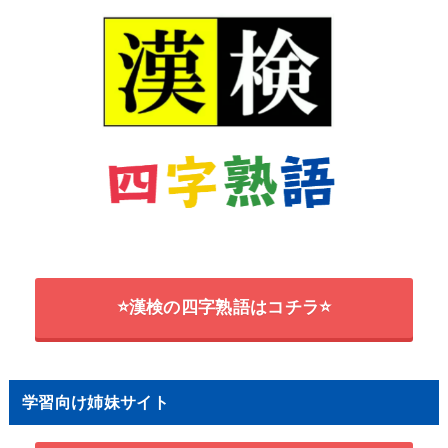
⭐漢検の四字熟語はコチラ⭐
学習向け姉妹サイト