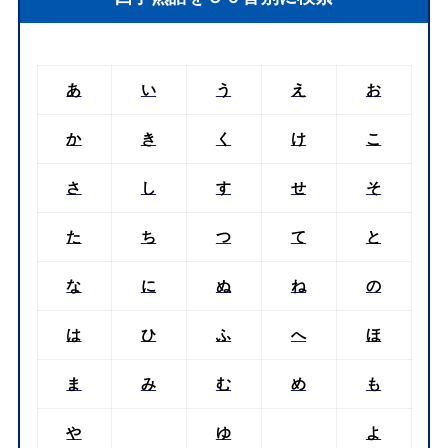
あ
い
う
え
お
か
き
く
け
こ
さ
し
す
せ
そ
た
ち
つ
て
と
な
に
ぬ
ね
の
は
ひ
ふ
へ
ほ
ま
み
む
め
も
や
ゆ
よ