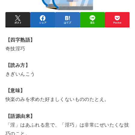
ポスト
シェア
はてブ
送る
Pocket
【四字熟語】
奇技淫巧
【読み方】
きぎいんこう
【意味】
快楽のみを求めた好ましくないもののたとえ。
【語源由来】
「淫」はあふれる意で、「淫巧」は非常にぜいたくな技
巧のこと。