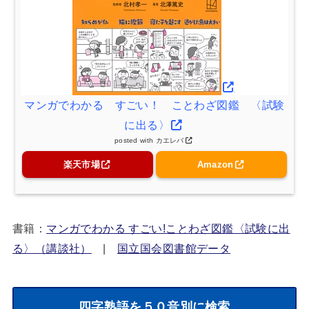
マンガでわかる すごい！ ことわざ図鑑 〈試験
に出る〉
posted with
カエレバ
楽天市場
Amazon
書籍：
マンガでわかる すごい!ことわざ図鑑〈試験に出
る〉（講談社）
|
国立国会図書館データ
四字熟語を５０音別に検索