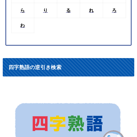
ら
り
る
れ
ろ
わ
四字熟語の逆引き検索