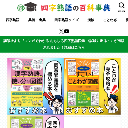
SEARCH
四字熟語
典拠・出典
四字熟語クイズ
漢検
ことわざ
講談社より『マンガでわかる おもしろ四字熟語図鑑 〈試験に出る〉』が出版
されました！詳細はこちら