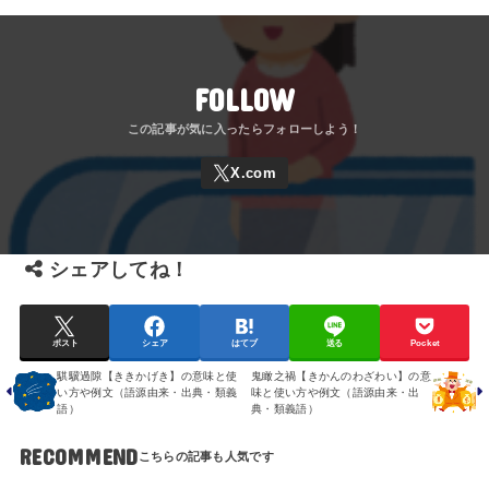
FOLLOW
シェアしてね！
ポスト
シェア
はてブ
送る
Pocket
騏驥過隙【ききかげき】の意味と使
鬼瞰之禍【きかんのわざわい】の意
い方や例文（語源由来・出典・類義
味と使い方や例文（語源由来・出
語）
典・類義語）
RECOMMEND