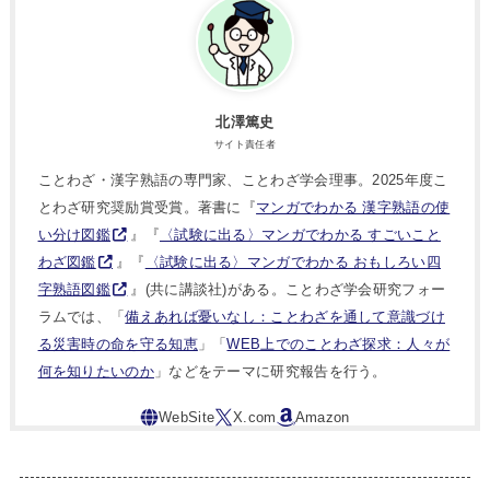
北澤篤史
サイト責任者
ことわざ・漢字熟語の専門家、ことわざ学会理事。2025年度こ
とわざ研究奨励賞受賞。著書に『
マンガでわかる 漢字熟語の使
い分け図鑑
』『
〈試験に出る〉マンガでわかる すごいこと
わざ図鑑
』『
〈試験に出る〉マンガでわかる おもしろい四
字熟語図鑑
』(共に講談社)がある。ことわざ学会研究フォー
ラムでは、「
備えあれば憂いなし：ことわざを通して意識づけ
る災害時の命を守る知恵
」「
WEB上でのことわざ探求：人々が
何を知りたいのか
」などをテーマに研究報告を行う。