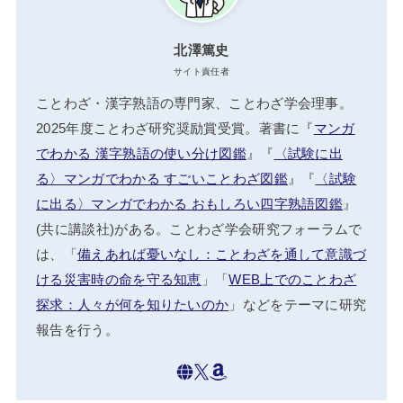
北澤篤史
サイト責任者
ことわざ・漢字熟語の専門家、ことわざ学会理事。
2025年度ことわざ研究奨励賞受賞。著書に『
マンガ
でわかる 漢字熟語の使い分け図鑑
』『
〈試験に出
る〉マンガでわかる すごいことわざ図鑑
』『
〈試験
に出る〉マンガでわかる おもしろい四字熟語図鑑
』
(共に講談社)がある。ことわざ学会研究フォーラムで
は、「
備えあれば憂いなし：ことわざを通して意識づ
ける災害時の命を守る知恵
」「
WEB上でのことわざ
探求：人々が何を知りたいのか
」などをテーマに研究
報告を行う。