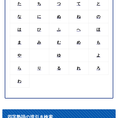
た
ち
つ
て
と
な
に
ぬ
ね
の
は
ひ
ふ
へ
ほ
ま
み
む
め
も
や
ゆ
よ
ら
り
る
れ
ろ
わ
四字熟語の逆引き検索