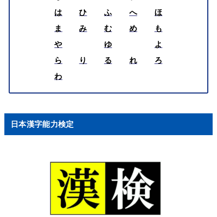
は
ひ
ふ
へ
ほ
ま
み
む
め
も
や
ゆ
よ
ら
り
る
れ
ろ
わ
日本漢字能力検定