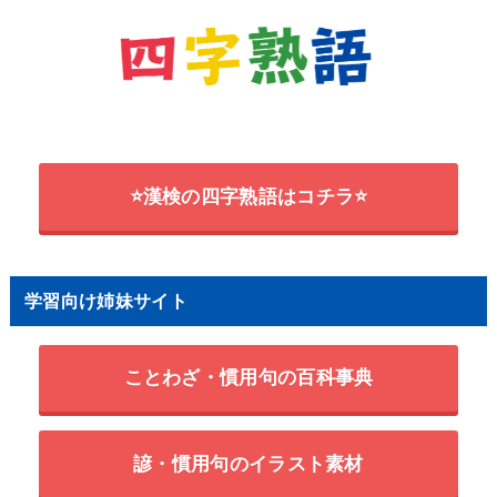
⭐漢検の四字熟語はコチラ⭐
学習向け姉妹サイト
ことわざ・慣用句の百科事典
諺・慣用句のイラスト素材