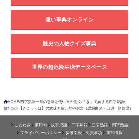
違い事典オンライン
歴史の人物クイズ事典
世界の超危険生物データベース
HOME
四字熟語一覧の意味と使い方の例文
「き」で始まる四字熟語
規行矩歩【きこうくほ】の意味と使い方や例文（語源由来・出典・類義語）
ことわざ
慣用句
故事成語
二字熟語
三字熟語
四字熟語
プライバシーポリシー
参考文献
免責事項
運営情報