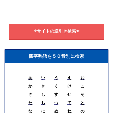
⭐サイトの逆引き検索⭐
四字熟語を５０音別に検索
あ
い
う
え
お
か
き
く
け
こ
さ
し
す
せ
そ
た
ち
つ
て
と
な
に
ぬ
ね
の