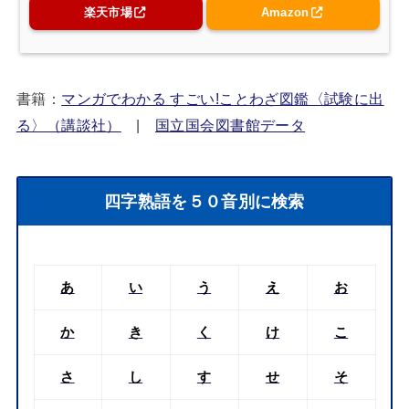
楽天市場
Amazon
書籍：
マンガでわかる すごい!ことわざ図鑑〈試験に出
る〉（講談社）
|
国立国会図書館データ
四字熟語を５０音別に検索
あ
い
う
え
お
か
き
く
け
こ
さ
し
す
せ
そ