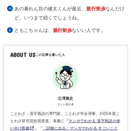
あの暴れん坊の健太くんが最近、
規行矩歩
なんだけ
ど、いつまで続くでしょうね。
ともこちゃんは、
規行矩歩
ないい人です。
ABOUT US
北澤篤史
サイト責任者
ことわざ・漢字熟語の専門家、ことわざ学会理事。2025年度こ
とわざ研究奨励賞受賞。著書に『
マンガでわかる 漢字熟語の使
い分け図鑑
』『
〈試験に出る〉マンガでわかる すごいこと