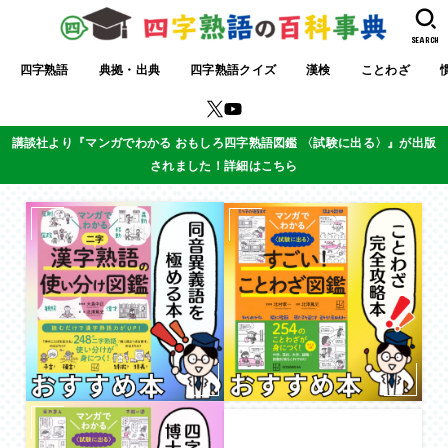
SEARCH
四字熟語
典拠・出典
四字熟語クイズ
漢検
ことわざ
講談社より『マンガでわかる おもしろ四字熟語図鑑 〈試験に出る〉』が出版
されました！詳細はこちら