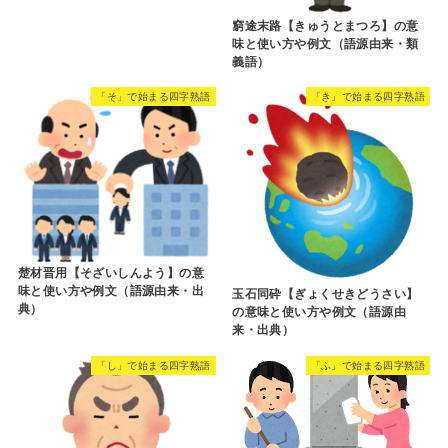
窮途末路【きゅうとまつろ】の意
味と使い方や例文（語源由来・類
義語）
「そ」で始まる四字熟語
「き」で始まる四字熟語
楚材晋用【そざいしんよう】の意
味と使い方や例文（語源由来・出
玉石同砕【ぎょくせきどうさい】
典）
の意味と使い方や例文（語源由
来・出典）
「し」で始まる四字熟語
「ふ」で始まる四字熟語