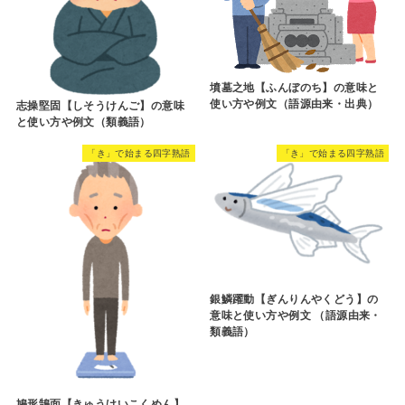
墳墓之地【ふんぼのち】の意味と
使い方や例文（語源由来・出典）
志操堅固【しそうけんご】の意味
と使い方や例文（類義語）
「き」で始まる四字熟語
「き」で始まる四字熟語
銀鱗躍動【ぎんりんやくどう】の
意味と使い方や例文 （語源由来・
類義語）
鳩形鵠面【きゅうけいこくめん】