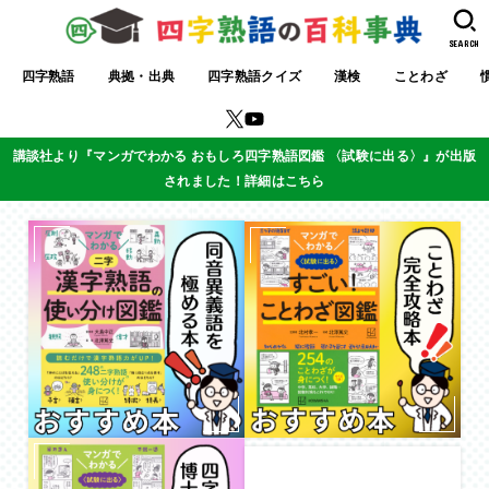
SEARCH
四字熟語
典拠・出典
四字熟語クイズ
漢検
ことわざ
講談社より『マンガでわかる おもしろ四字熟語図鑑 〈試験に出る〉』が出版
されました！詳細はこちら