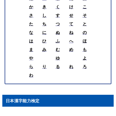
か
き
く
け
こ
さ
し
す
せ
そ
た
ち
つ
て
と
な
に
ぬ
ね
の
は
ひ
ふ
へ
ほ
ま
み
む
め
も
や
ゆ
よ
ら
り
る
れ
ろ
わ
日本漢字能力検定