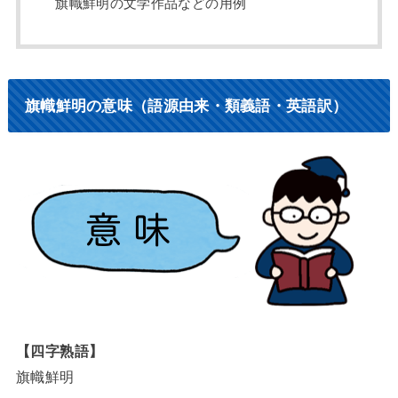
旗幟鮮明の文学作品などの用例
旗幟鮮明の意味（語源由来・類義語・英語訳）
【四字熟語】
旗幟鮮明