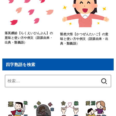
落英繽紛【らくえいひんぷん】の
豁然大悟【かつぜんたいご】の意
意味と使い方や例文（語源由来・
味と使い方や例文（語源由来・出
出典・類義語）
典・類義語）
四字熟語を検索
検
索: