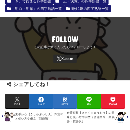
「き」で始まる四字熟語
「志・決意」の四字熟語一覧
「明白・明確」の四字熟語一覧
漢検1級の四字熟語一覧
FOLLOW
シェアしてね！
ポスト
シェア
はてブ
送る
Pocket
奇策縦横【きさくじゅうおう】の意
鬼手仏心【きしゅぶっしん】の意味
味と使い方や例文（語源由来・類義
と使い方や例文（類義語）
語・英語訳）