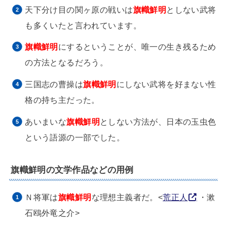
天下分け目の関ヶ原の戦いは
旗幟鮮明
としない武将
も多くいたと言われています。
旗幟鮮明
にするということが、唯一の生き残るため
の方法となるだろう。
三国志の曹操は
旗幟鮮明
にしない武将を好まない性
格の持ち主だった。
あいまいな
旗幟鮮明
としない方法が、日本の玉虫色
という語源の一部でした。
旗幟鮮明の文学作品などの用例
Ｎ将軍は
旗幟鮮明
な理想主義者だ。<
荒正人
・漱
石鴎外竜之介>