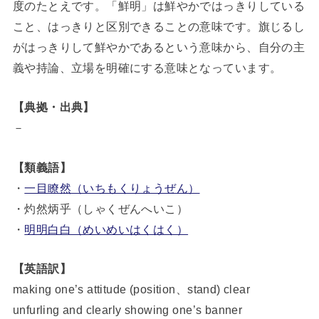
度のたとえです。「鮮明」は鮮やかではっきりしている
こと、はっきりと区別できることの意味です。旗じるし
がはっきりして鮮やかであるという意味から、自分の主
義や持論、立場を明確にする意味となっています。
【典拠・出典】
－
【類義語】
・
一目瞭然（いちもくりょうぜん）
・灼然炳乎（しゃくぜんへいこ）
・
明明白白（めいめいはくはく）
【英語訳】
making one’s attitude (position、stand) clear
unfurling and clearly showing one’s banner