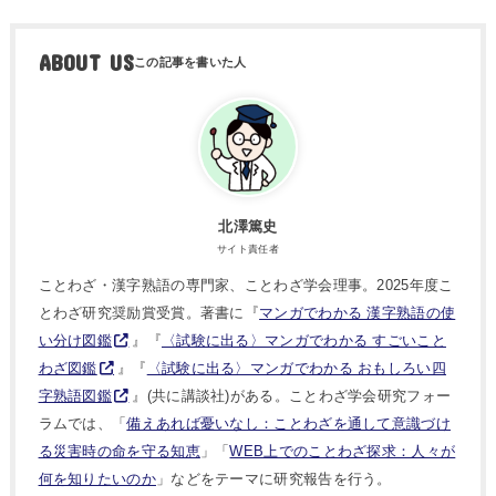
ABOUT US
北澤篤史
サイト責任者
ことわざ・漢字熟語の専門家、ことわざ学会理事。2025年度こ
とわざ研究奨励賞受賞。著書に『
マンガでわかる 漢字熟語の使
い分け図鑑
』『
〈試験に出る〉マンガでわかる すごいこと
わざ図鑑
』『
〈試験に出る〉マンガでわかる おもしろい四
字熟語図鑑
』(共に講談社)がある。ことわざ学会研究フォー
ラムでは、「
備えあれば憂いなし：ことわざを通して意識づけ
る災害時の命を守る知恵
」「
WEB上でのことわざ探求：人々が
何を知りたいのか
」などをテーマに研究報告を行う。