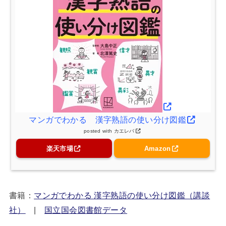
マンガでわかる 漢字熟語の使い分け図鑑
posted with
カエレバ
楽天市場
Amazon
書籍：
マンガでわかる 漢字熟語の使い分け図鑑（講談
社）
|
国立国会図書館データ