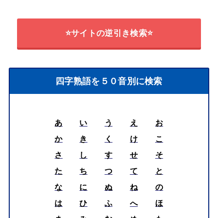
⭐サイトの逆引き検索⭐
四字熟語を５０音別に検索
あ
い
う
え
お
か
き
く
け
こ
さ
し
す
せ
そ
た
ち
つ
て
と
な
に
ぬ
ね
の
は
ひ
ふ
へ
ほ