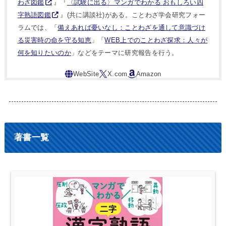
わざ図鑑
』『
〈試験に出る〉マンガでわかる おもしろい四
字熟語図鑑
』(共に講談社)がある。ことわざ学会研究フォー
ラムでは、「
備えあれば憂いなし：ことわざを通して意識づけ
る災害時の命を守る知恵
」「
WEB上でのことわざ探求：人々が
何を知りたいのか
」などをテーマに研究報告を行う。
著書一覧