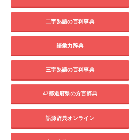
二字熟語の百科事典
語彙力辞典
三字熟語の百科事典
47都道府県の方言辞典
語源辞典オンライン