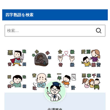
四字熟語を検索
検
索:
北澤篤史