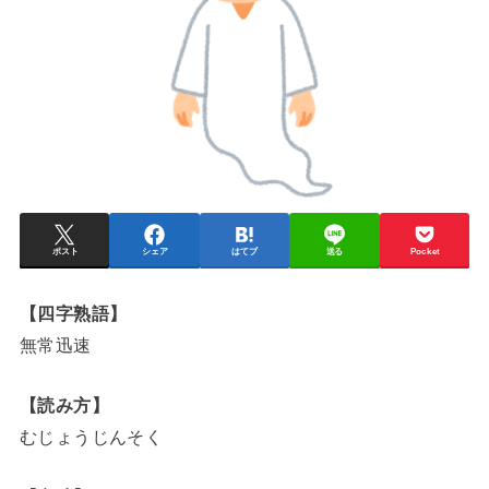
ポスト
シェア
はてブ
送る
Pocket
【四字熟語】
無常迅速
【読み方】
むじょうじんそく