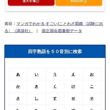
楽天市場
Amazon
書籍：
マンガでわかる すごい!ことわざ図鑑〈試験に出
る〉（講談社）
|
国立国会図書館データ
四字熟語を５０音別に検索
あ
い
う
え
お
か
き
く
け
こ
さ
し
す
せ
そ