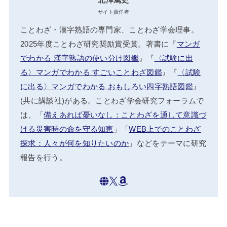
サイト責任者
ことわざ・漢字熟語の専門家、ことわざ学会理事。
2025年度ことわざ研究奨励賞受賞。著書に『
マンガ
でわかる 漢字熟語の使い分け図鑑
』『
〈試験に出
る〉マンガでわかる すごいことわざ図鑑
』『
〈試験
に出る〉マンガでわかる おもしろい四字熟語図鑑
』
(共に講談社)がある。ことわざ学会研究フォーラムで
は、「
備えあれば憂いなし：ことわざを通して意識づ
ける災害時の命を守る知恵
」「
WEB上でのことわざ
探求：人々が何を知りたいのか
」などをテーマに研究
報告を行う。