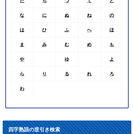
た
ち
つ
て
と
な
に
ぬ
ね
の
は
ひ
ふ
へ
ほ
ま
み
む
め
も
や
ゆ
よ
ら
り
る
れ
ろ
わ
四字熟語の逆引き検索