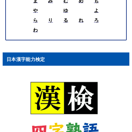
ま
み
む
め
も
や
ゆ
よ
ら
り
る
れ
ろ
わ
日本漢字能力検定