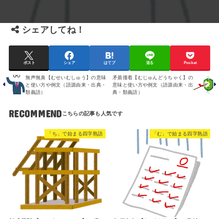
シェアしてね！
ポスト
シェア
はてブ
送る
Pocket
無声無臭【むせいむしゅう】の意味
矛盾撞着【むじゅんどうちゃく】の
と使い方や例文（語源由来・出典・
意味と使い方や例文（語源由来・出
類義語）
典・類義語）
RECOMMEND
「ち」で始まる四字熟語
「む」で始まる四字熟語