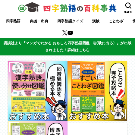
SEARCH
四字熟語
典拠・出典
四字熟語クイズ
漢検
ことわざ
講談社より『マンガでわかる おもしろ四字熟語図鑑 〈試験に出る〉』が出版
されました！詳細はこちら