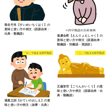
垂名竹帛【すいめいちくはく】の
意味と使い方や例文（語源由来・
出典・類義語）
遠慮会釈【えんりょえしゃく】の
意味と使い方や例文（語源由来・
類義語・対義語・英語訳）
「か」で始まる四字熟語
「こ」で始まる四字熟語
五蘊皆空【ごうんかいくう】の意
味と使い方や例文（語源由来・出
典・類義語）
過庭之訓【かていのおしえ】の意
味と使い方や例文（故事・出典）