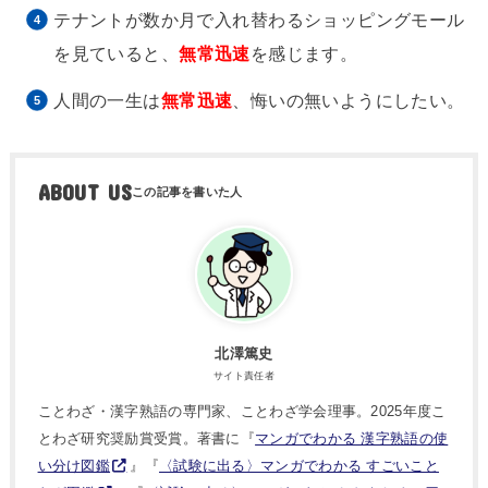
テナントが数か月で入れ替わるショッピングモール
を見ていると、
無常迅速
を感じます。
人間の一生は
無常迅速
、悔いの無いようにしたい。
ABOUT US
北澤篤史
サイト責任者
ことわざ・漢字熟語の専門家、ことわざ学会理事。2025年度こ
とわざ研究奨励賞受賞。著書に『
マンガでわかる 漢字熟語の使
い分け図鑑
』『
〈試験に出る〉マンガでわかる すごいこと