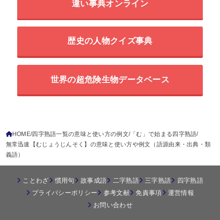
違い事典オンライン
歴史の人物クイズ事典
世界の超危険生物データベース
HOME
四字熟語一覧の意味と使い方の例文
「む」で始まる四字熟語
無常迅速【むじょうじんそく】の意味と使い方や例文（語源由来・出典・類
義語）
ことわざ
慣用句
故事成語
二字熟語
三字熟語
四字熟語
プライバシーポリシー
参考文献
免責事項
運営情報
お問い合わせ