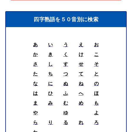
は、「
備えあれば憂いなし：ことわざを通して意識づ
ける災害時の命を守る知恵
」「
WEB上でのことわざ
探求：人々が何を知りたいのか
」などをテーマに研究
報告を行う。
⭐サイトの逆引き検索⭐
四字熟語を５０音別に検索