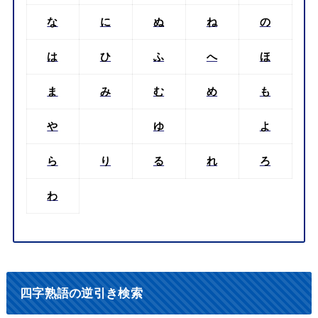
四字熟語を５０音別に検索
あ
い
う
え
お
か
き
く
け
こ
さ
し
す
せ
そ
た
ち
つ
て
と
な
に
ぬ
ね
の
は
ひ
ふ
へ
ほ