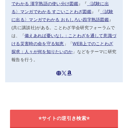
北澤篤史
サイト責任者
ことわざ・漢字熟語の専門家、ことわざ学会理事。
2025年度ことわざ研究奨励賞受賞。著書に『
マンガ
でわかる 漢字熟語の使い分け図鑑
』『
〈試験に出
る〉マンガでわかる すごいことわざ図鑑
』『
〈試験
に出る〉マンガでわかる おもしろい四字熟語図鑑
』
(共に講談社)がある。ことわざ学会研究フォーラムで