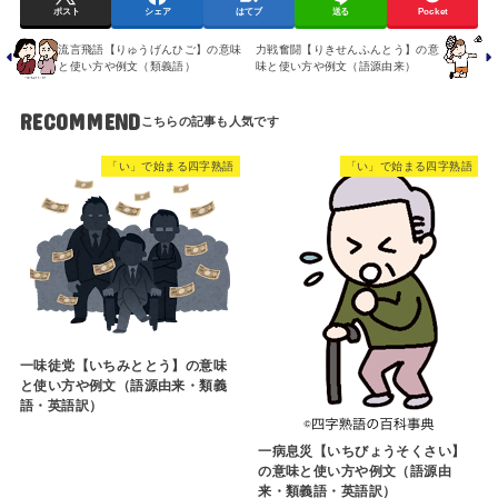
「正義」の四字熟語一覧
漢検5級の四字熟語一覧
FOLLOW
シェアしてね！
ポスト
シェア
はてブ
送る
Pocket
流言飛語【りゅうげんひご】の意味
力戦奮闘【りきせんふんとう】の意
と使い方や例文（類義語）
味と使い方や例文（語源由来）