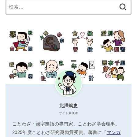
仁者無敵【じんしゃむてき】の意
味と使い方や例文（語源由来・出
典）
四門遊観【しもんゆうかん】の意
味と使い方や例文（語源由来・類
義語）
四字熟語を検索
検
索: