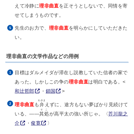
えて冷静に
理非曲直
を正そうとしないで、同情を寄
せてしまうものです。
先生のお力で、
理非曲直
を明らかにしていただきた
い。
理非曲直の文学作品などの用例
目標はダルメイダが滞在し説教していた信者の家で
あった。しかしこの争の
理非曲直
は明白である。<
和辻哲郎
・
鎖国
>
わきま
理非曲直
も
弁
えずに、途方もない夢ばかり見続けて
そこ
いる、――
其処
が高平太の強い所じゃ。〈
芥川龍之
介
・
俊寛
〉