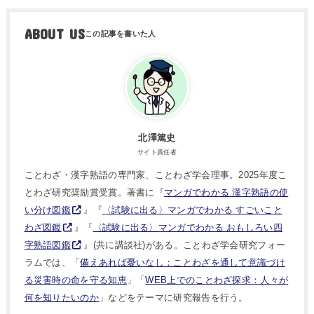
ABOUT US
北澤篤史
サイト責任者
ことわざ・漢字熟語の専門家、ことわざ学会理事。2025年度こ
とわざ研究奨励賞受賞。著書に『
マンガでわかる 漢字熟語の使
い分け図鑑
』『
〈試験に出る〉マンガでわかる すごいこと
わざ図鑑
』『
〈試験に出る〉マンガでわかる おもしろい四
字熟語図鑑
』(共に講談社)がある。ことわざ学会研究フォー
ラムでは、「
備えあれば憂いなし：ことわざを通して意識づけ
る災害時の命を守る知恵
」「
WEB上でのことわざ探求：人々が
何を知りたいのか
」などをテーマに研究報告を行う。