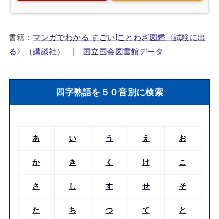
マンガでわかる すごい！ ことわざ図鑑 〈試験
に出る〉
posted with
カエレバ
楽天市場
Amazon
書籍：
マンガでわかる すごい!ことわざ図鑑〈試験に出
る〉（講談社）
|
国立国会図書館データ