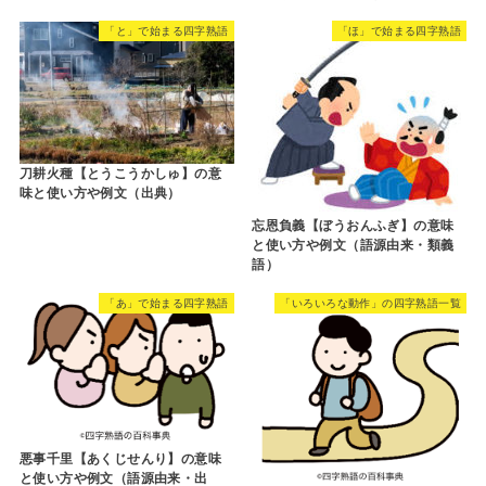
RECOMMEND
「い」で始まる四字熟語
「い」で始まる四字熟語
一味徒党【いちみととう】の意味
と使い方や例文（語源由来・類義
語・英語訳）
一病息災【いちびょうそくさい】
の意味と使い方や例文（語源由
来・類義語・英語訳）
「と」で始まる四字熟語
「ほ」で始まる四字熟語