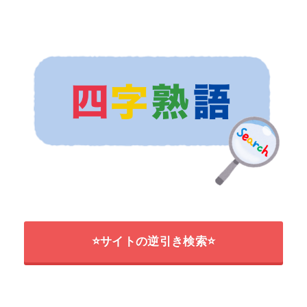
ま
み
む
め
も
や
ゆ
よ
ら
り
る
れ
ろ
わ
四字熟語の逆引き検索