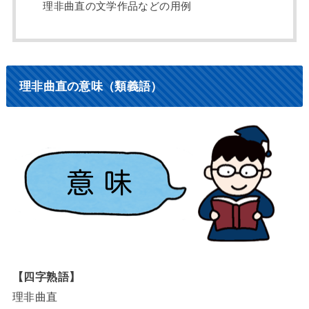
理非曲直の文学作品などの用例
理非曲直の意味（類義語）
【四字熟語】
理非曲直