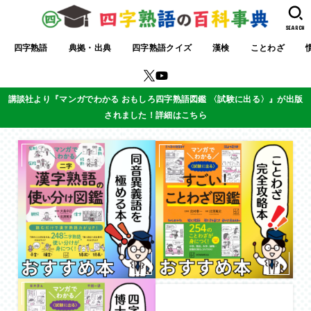
SEARCH
四字熟語
典拠・出典
四字熟語クイズ
漢検
ことわざ
講談社より『マンガでわかる おもしろ四字熟語図鑑 〈試験に出る〉』が出版
されました！詳細はこちら