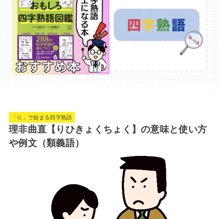
「り」で始まる四字熟語
理非曲直【りひきょくちょく】の意味と使い方
や例文（類義語）