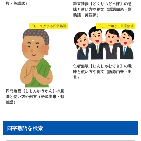
刀耕火種【とうこうかしゅ】の意
味と使い方や例文（出典）
忘恩負義【ぼうおんふぎ】の意味
と使い方や例文（語源由来・類義
語）
「あ」で始まる四字熟語
「いろいろな動作」の四字熟語一覧
悪事千里【あくじせんり】の意味
と使い方や例文（語源由来・出
典・英語訳）
独立独歩【どくりつどっぽ】の意
味と使い方や例文（語源由来・類
義語・英語訳）
「し」で始まる四字熟語
「し」で始まる四字熟語