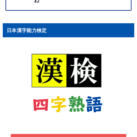
あ
い
う
え
お
か
き
く
け
こ
さ
し
す
せ
そ
た
ち
つ
て
と
な
に
ぬ
ね
の
は
ひ
ふ
へ
ほ
ま
み
む
め
も
や
ゆ
よ
ら
り
る
れ
ろ
わ
日本漢字能力検定