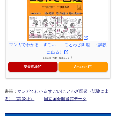
マンガでわかる すごい！ ことわざ図鑑 〈試験
に出る〉
posted with
カエレバ
楽天市場
Amazon
書籍：
マンガでわかる すごい!ことわざ図鑑〈試験に出
る〉（講談社）
|
国立国会図書館データ