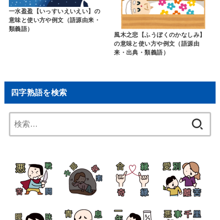
一水盈盈【いっすいえいえい】の
意味と使い方や例文（語源由来・
類義語）
風木之悲【ふうぼくのかなしみ】
の意味と使い方や例文（語源由
来・出典・類義語）
四字熟語を検索
検
索: