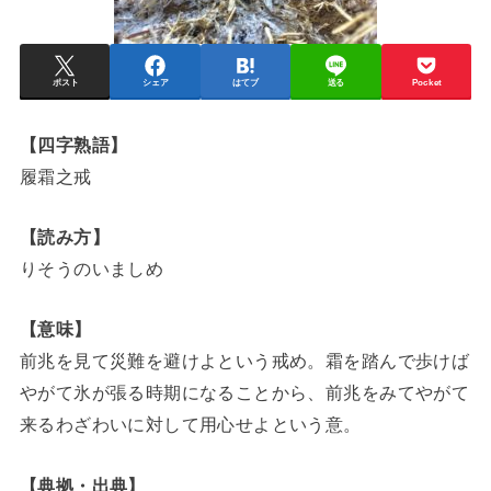
ポスト
シェア
はてブ
送る
Pocket
【四字熟語】
履霜之戒
【読み方】
りそうのいましめ
【意味】
前兆を見て災難を避けよという戒め。霜を踏んで歩けば
やがて氷が張る時期になることから、前兆をみてやがて
来るわざわいに対して用心せよという意。
【典拠・出典】