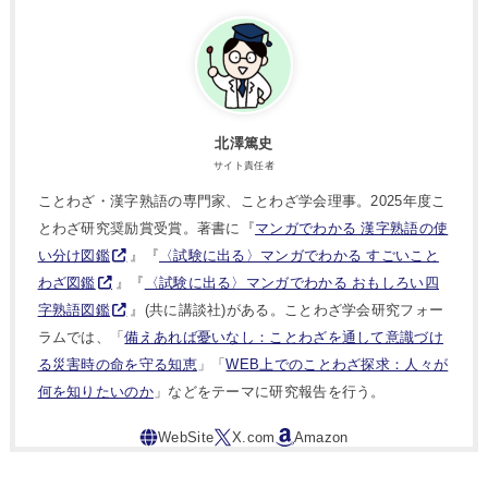
北澤篤史
サイト責任者
ことわざ・漢字熟語の専門家、ことわざ学会理事。2025年度こ
とわざ研究奨励賞受賞。著書に『
マンガでわかる 漢字熟語の使
い分け図鑑
』『
〈試験に出る〉マンガでわかる すごいこと
わざ図鑑
』『
〈試験に出る〉マンガでわかる おもしろい四
字熟語図鑑
』(共に講談社)がある。ことわざ学会研究フォー
ラムでは、「
備えあれば憂いなし：ことわざを通して意識づけ
る災害時の命を守る知恵
」「
WEB上でのことわざ探求：人々が
何を知りたいのか
」などをテーマに研究報告を行う。