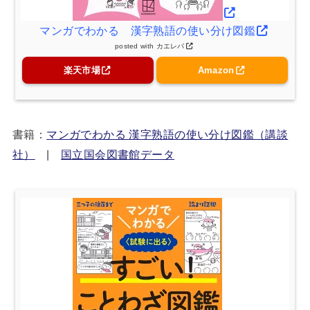
マンガでわかる 漢字熟語の使い分け図鑑
posted with
カエレバ
楽天市場
Amazon
書籍：
マンガでわかる 漢字熟語の使い分け図鑑（講談
社）
|
国立国会図書館データ