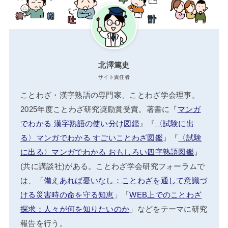
北澤篤史
サイト責任者
ことわざ・漢字熟語の専門家、ことわざ学会理事。
2025年度ことわざ研究奨励賞受賞。著書に『
マンガ
でわかる 漢字熟語の使い分け図鑑
』『
〈試験に出
る〉マンガでわかる すごいことわざ図鑑
』『
〈試験
に出る〉マンガでわかる おもしろい四字熟語図鑑
』
(共に講談社)がある。ことわざ学会研究フォーラムで
は、「
備えあれば憂いなし：ことわざを通して意識づ
ける災害時の命を守る知恵
」「
WEB上でのことわざ
探求：人々が何を知りたいのか
」などをテーマに研究
報告を行う。