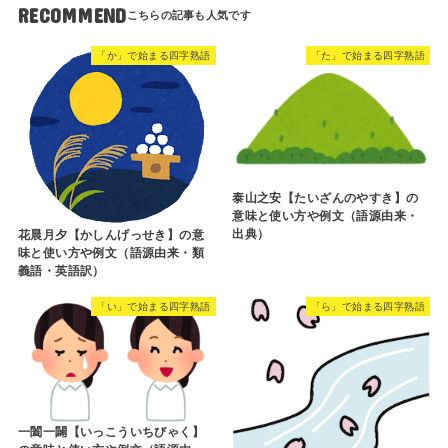
RECOMMEND
「か」で始まる四字熟語
「た」で始まる四字熟語
泰山之安【たいざんのやすき】の
意味と使い方や例文（語源由来・
出典）
花晨月夕【かしんげっせき】の意
味と使い方や例文（語源由来・類
義語・英語訳）
「い」で始まる四字熟語
「ら」で始まる四字熟語
一闔一闢【いっこういちびゃく】