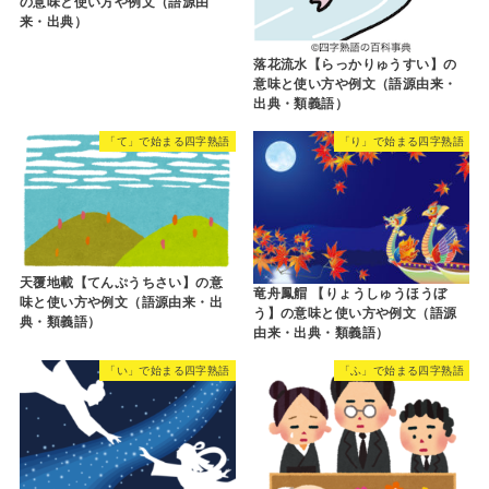
の意味と使い方や例文（語源由
来・出典）
落花流水【らっかりゅうすい】の
意味と使い方や例文（語源由来・
出典・類義語）
「て」で始まる四字熟語
「り」で始まる四字熟語
天覆地載【てんぷうちさい】の意
竜舟鳳艒 【りょうしゅうほうぼ
味と使い方や例文（語源由来・出
う】の意味と使い方や例文（語源
典・類義語）
由来・出典・類義語）
「い」で始まる四字熟語
「ふ」で始まる四字熟語