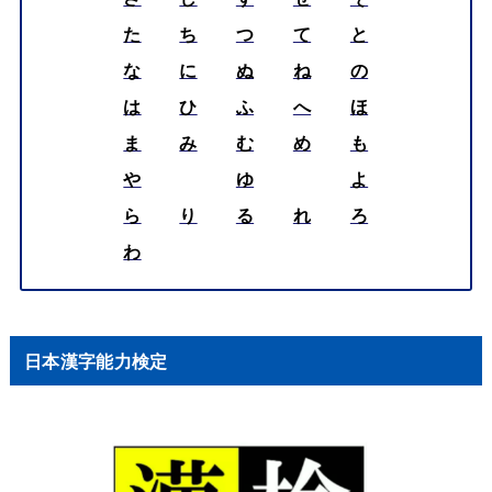
た
ち
つ
て
と
な
に
ぬ
ね
の
は
ひ
ふ
へ
ほ
ま
み
む
め
も
や
ゆ
よ
ら
り
る
れ
ろ
わ
日本漢字能力検定