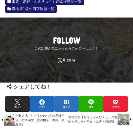
出典：易経（えききょう）の四字熟語一覧
漢検準1級の四字熟語一覧
FOLLOW
シェアしてね！
ポスト
シェア
はてブ
送る
Pocket
立錐之地【りっすいのち】の意味と
履霜堅氷【りそうけんぴょう】の意
使い方や例文（語源由来・出典・類
味と使い方や例文（出典・類義語）
義語）