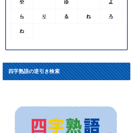
や
ゆ
よ
ら
り
る
れ
ろ
わ
四字熟語の逆引き検索