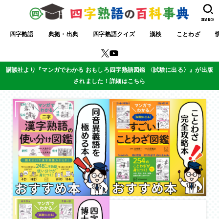
SEARCH
四字熟語
典拠・出典
四字熟語クイズ
漢検
ことわざ
講談社より『マンガでわかる おもしろ四字熟語図鑑 〈試験に出る〉』が出版
されました！詳細はこちら