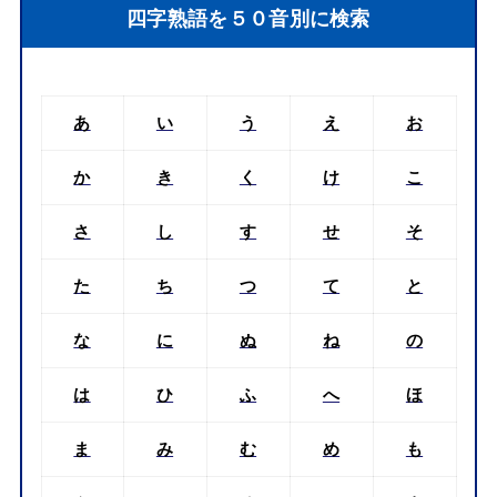
四字熟語を５０音別に検索
あ
い
う
え
お
か
き
く
け
こ
さ
し
す
せ
そ
た
ち
つ
て
と
な
に
ぬ
ね
の
は
ひ
ふ
へ
ほ
ま
み
む
め
も