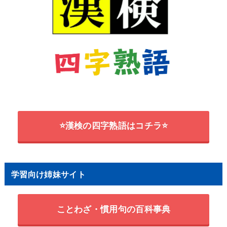
⭐漢検の四字熟語はコチラ⭐
学習向け姉妹サイト
ことわざ・慣用句の百科事典