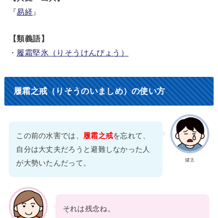
『
易経
』
【類義語】
・
履霜堅氷（りそうけんぴょう）
履霜之戒（りそうのいましめ）の使い方
この前の水害では、
履霜之戒
を忘れて、
自分は大丈夫だろうと避難しなかった人
健太
が大勢いたんだって。
それは残念ね。