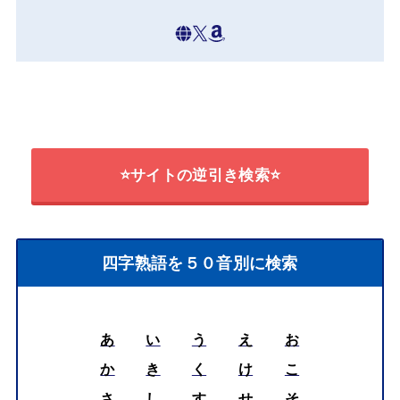
⭐サイトの逆引き検索⭐
四字熟語を５０音別に検索
あ
い
う
え
お
か
き
く
け
こ
さ
し
す
せ
そ