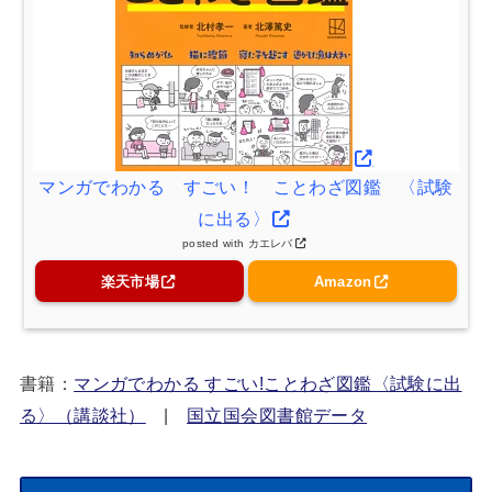
マンガでわかる すごい！ ことわざ図鑑 〈試験
に出る〉
posted with
カエレバ
楽天市場
Amazon
書籍：
マンガでわかる すごい!ことわざ図鑑〈試験に出
る〉（講談社）
|
国立国会図書館データ