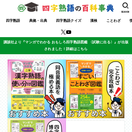
SEARCH
四字熟語
典拠・出典
四字熟語クイズ
漢検
ことわざ
講談社より『マンガでわかる おもしろ四字熟語図鑑 〈試験に出る〉』が出版
されました！詳細はこちら