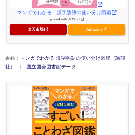
マンガでわかる 漢字熟語の使い分け図鑑
posted with
カエレバ
楽天市場
Amazon
書籍：
マンガでわかる 漢字熟語の使い分け図鑑（講談
社）
|
国立国会図書館データ