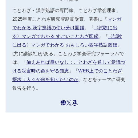
ことわざ・漢字熟語の専門家、ことわざ学会理事。
2025年度ことわざ研究奨励賞受賞。著書に『
マンガ
でわかる 漢字熟語の使い分け図鑑
』『
〈試験に出
る〉マンガでわかる すごいことわざ図鑑
』『
〈試験
に出る〉マンガでわかる おもしろい四字熟語図鑑
』
(共に講談社)がある。ことわざ学会研究フォーラムで
は、「
備えあれば憂いなし：ことわざを通して意識づ
ける災害時の命を守る知恵
」「
WEB上でのことわざ
探求：人々が何を知りたいのか
」などをテーマに研究
報告を行う。