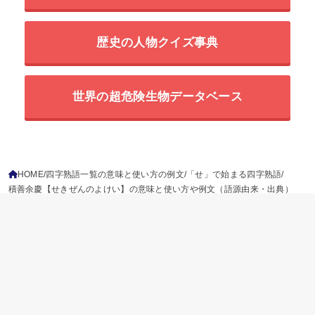
歴史の人物クイズ事典
世界の超危険生物データベース
HOME
四字熟語一覧の意味と使い方の例文
「せ」で始まる四字熟語
積善余慶【せきぜんのよけい】の意味と使い方や例文（語源由来・出典）
ことわざ
慣用句
故事成語
二字熟語
三字熟語
四字熟語
プライバシーポリシー
参考文献
免責事項
運営情報
お問い合わせ