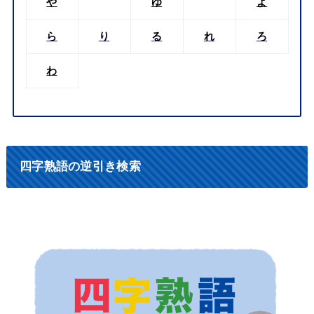
や
ゆ
よ
ら
り
る
れ
ろ
わ
四字熟語の逆引き検索