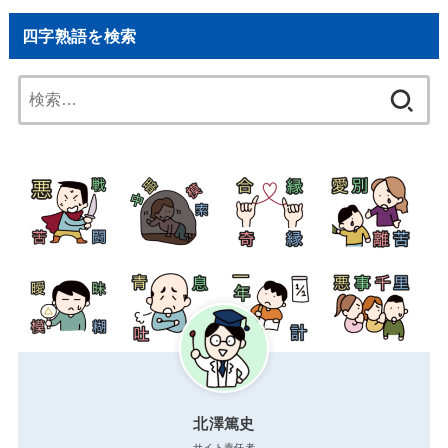
四字熟語を検索
検
索:
北澤篤史
サイト責任者