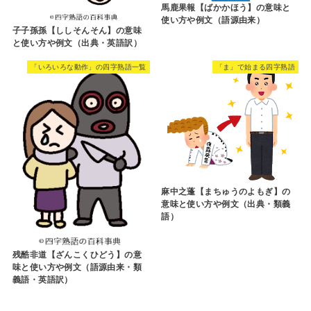
馬鹿果報【ばかかほう】の意味と
使い方や例文（語源由来）
子子孫孫【ししそんそん】の意味
と使い方や例文（出典・英語訳）
「いろいろな動作」の四字熟語一覧
「ま」で始まる四字熟語
麻中之蓬【まちゅうのよもぎ】の
意味と使い方や例文（出典・類義
語）
残酷非道【ざんこくひどう】の意
味と使い方や例文（語源由来・類
義語・英語訳）