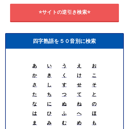
⭐サイトの逆引き検索⭐
四字熟語を５０音別に検索
あ
い
う
え
お
か
き
く
け
こ
さ
し
す
せ
そ
た
ち
つ
て
と
な
に
ぬ
ね
の
は
ひ
ふ
へ
ほ
ま
み
む
め
も