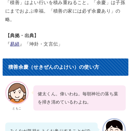
「積善」はよい行いを積み重ねること。「余慶」は子孫
にまでおよぶ幸福。「積善の家には必ず余慶あり」の
略。
【典拠・出典】
『
易経
』「坤卦・文言伝」
積善余慶（せきぜんのよけい）の使い方
健太くん。偉いわね。毎朝神社の落ち葉
を掃き清めているわよね。
ともこ