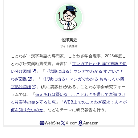
北澤篤史
サイト責任者
ことわざ・漢字熟語の専門家、ことわざ学会理事。2025年度こ
とわざ研究奨励賞受賞。著書に『
マンガでわかる 漢字熟語の使
い分け図鑑
』『
〈試験に出る〉マンガでわかる すごいこと
わざ図鑑
』『
〈試験に出る〉マンガでわかる おもしろい四
字熟語図鑑
』(共に講談社)がある。ことわざ学会研究フォー
ラムでは、「
備えあれば憂いなし：ことわざを通して意識づけ
る災害時の命を守る知恵
」「
WEB上でのことわざ探求：人々が
何を知りたいのか
」などをテーマに研究報告を行う。