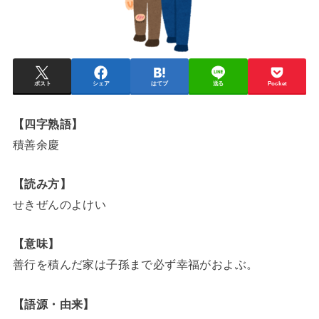
ポスト
シェア
はてブ
送る
Pocket
【四字熟語】
積善余慶
【読み方】
せきぜんのよけい
【意味】
善行を積んだ家は子孫まで必ず幸福がおよぶ。
【語源・由来】