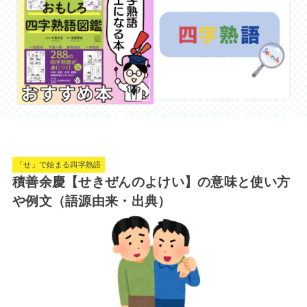
「せ」で始まる四字熟語
積善余慶【せきぜんのよけい】の意味と使い方
や例文（語源由来・出典）