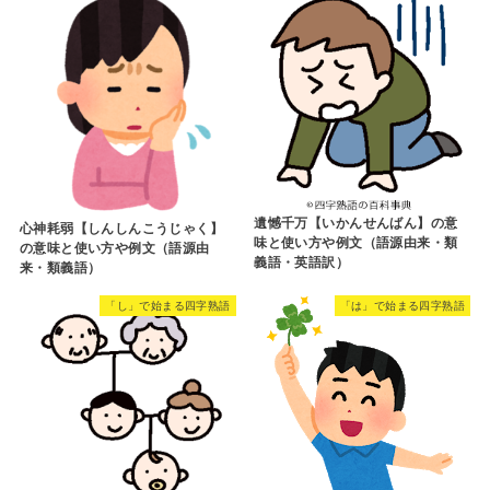
遺憾千万【いかんせんばん】の意
心神耗弱【しんしんこうじゃく】
味と使い方や例文（語源由来・類
の意味と使い方や例文（語源由
義語・英語訳）
来・類義語）
「し」で始まる四字熟語
「は」で始まる四字熟語