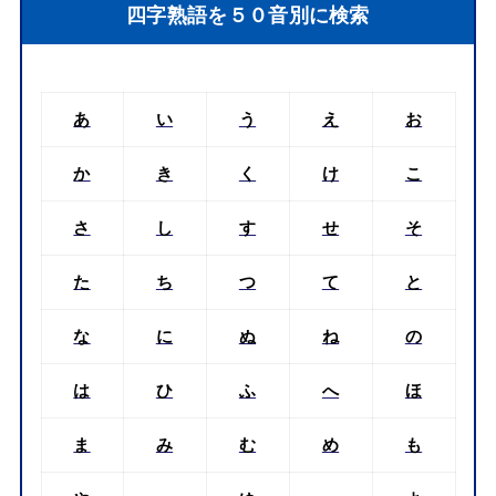
四字熟語を５０音別に検索
あ
い
う
え
お
か
き
く
け
こ
さ
し
す
せ
そ
た
ち
つ
て
と
な
に
ぬ
ね
の
は
ひ
ふ
へ
ほ
ま
み
む
め
も