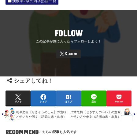
漢検準2級の四字熟語一覧
FOLLOW
シェアしてね！
ポスト
シェア
はてブ
送る
Pocket
刺草之臣【せきそうのしん】の意味
尺寸之柄【せきすんのへい】の意味
と使い方や例文（語源由来・出典）
と使い方や例文（語源由来・出典）
RECOMMEND