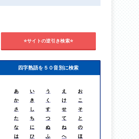
⭐サイトの逆引き検索⭐
四字熟語を５０音別に検索
あ
い
う
え
お
か
き
く
け
こ
さ
し
す
せ
そ
た
ち
つ
て
と
な
に
ぬ
ね
の
は
ひ
ふ
へ
ほ