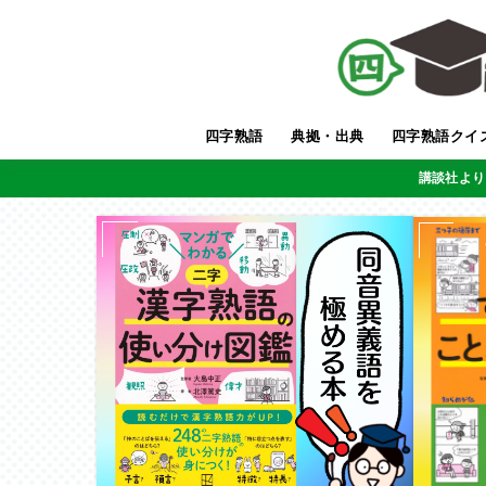
四字熟語
典拠・出典
四字熟語クイ
講談社より