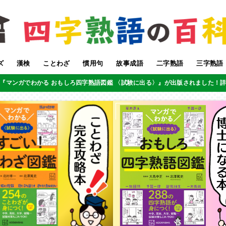
ズ
漢検
ことわざ
慣用句
故事成語
二字熟語
三字熟語
『マンガでわかる おもしろ四字熟語図鑑 〈試験に出る〉』が出版されました！