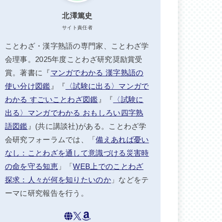
北澤篤史
サイト責任者
ことわざ・漢字熟語の専門家、ことわざ学
会理事。2025年度ことわざ研究奨励賞受
賞。著書に『
マンガでわかる 漢字熟語の
使い分け図鑑
』『
〈試験に出る〉マンガで
わかる すごいことわざ図鑑
』『
〈試験に
出る〉マンガでわかる おもしろい四字熟
語図鑑
』(共に講談社)がある。ことわざ学
会研究フォーラムでは、「
備えあれば憂い
なし：ことわざを通して意識づける災害時
の命を守る知恵
」「
WEB上でのことわざ
探求：人々が何を知りたいのか
」などをテ
ーマに研究報告を行う。