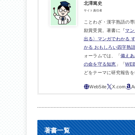
北澤篤史
サイト責任者
ことわざ・漢字熟語の専
励賞受賞。著書に『
マン
出る〉マンガでわかる 
かる おもしろい四字熟
ォーラムでは、「
備えあ
の命を守る知恵
」「
WE
どをテーマに研究報告を
著書一覧