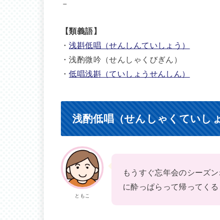
－
【類義語】
・
浅斟低唱（せんしんていしょう）
・浅酌微吟（せんしゃくびぎん）
・
低唱浅斟（ていしょうせんしん）
浅酌低唱（せんしゃくていし
もうすぐ忘年会のシーズン
に酔っぱらって帰ってくる
ともこ