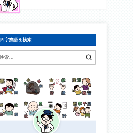
四字熟語を検索
検
索: