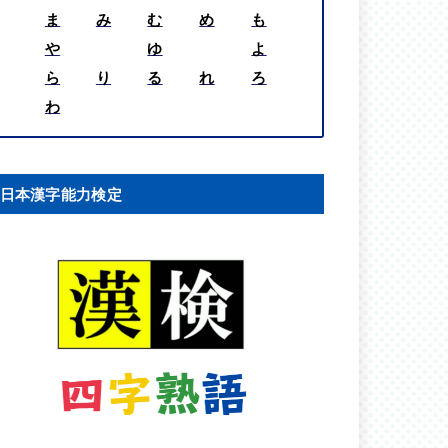
ま
み
む
め
も
や
ゆ
よ
ら
り
る
れ
ろ
わ
日本漢字能力検定