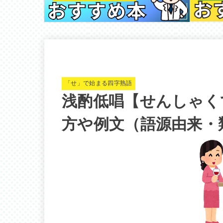
「せ」で始まる四字熟語
浅酌低唱【せんしゃく
方や例文（語源由来・