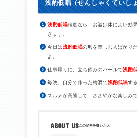
浅酌低唱（せんしゃくていし
浅酌低唱
程度なら、お酒は体によい効
きます。
今日は
浅酌低唱
の興を楽しむ人ばかり
よ。
仕事帰りに、立ち飲みのバールで
浅酌
毎晩、自分で作った梅酒で
浅酌低唱
す
スルメが高騰して、ささやかな楽しみ
ABOUT US