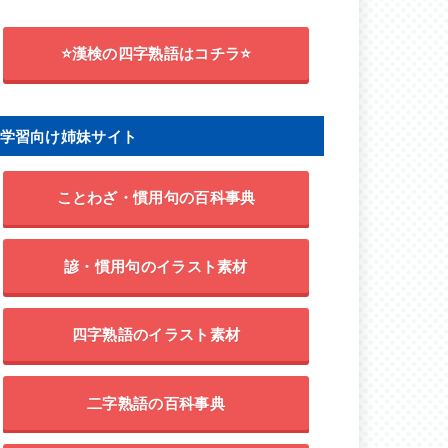
⭐漢検の四字熟語はコチラ⭐
学習向け姉妹サイト
ことわざ・慣用句の百科事典
諺・慣用句のイラスト素材
四字熟語のイラスト素材
二字熟語の百科事典