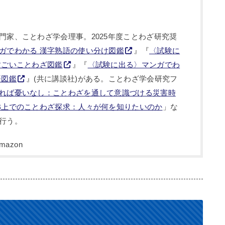
門家、ことわざ学会理事。2025年度ことわざ研究奨
ガでわかる 漢字熟語の使い分け図鑑
』『
〈試験に
すごいことわざ図鑑
』『
〈試験に出る〉マンガでわ
語図鑑
』(共に講談社)がある。ことわざ学会研究フ
れば憂いなし：ことわざを通して意識づける災害時
B上でのことわざ探求：人々が何を知りたいのか
」な
行う。