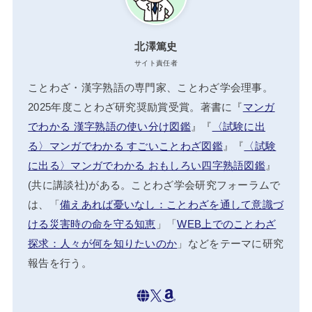
北澤篤史
サイト責任者
ことわざ・漢字熟語の専門家、ことわざ学会理事。
2025年度ことわざ研究奨励賞受賞。著書に『
マンガ
でわかる 漢字熟語の使い分け図鑑
』『
〈試験に出
る〉マンガでわかる すごいことわざ図鑑
』『
〈試験
に出る〉マンガでわかる おもしろい四字熟語図鑑
』
(共に講談社)がある。ことわざ学会研究フォーラムで
は、「
備えあれば憂いなし：ことわざを通して意識づ
ける災害時の命を守る知恵
」「
WEB上でのことわざ
探求：人々が何を知りたいのか
」などをテーマに研究
報告を行う。