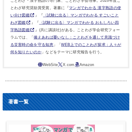
ことわざ・漢字熟語の専門家、ことわざ学会理事。2025年度こ
とわざ研究奨励賞受賞。著書に『
マンガでわかる 漢字熟語の使
い分け図鑑
』『
〈試験に出る〉マンガでわかる すごいこと
わざ図鑑
』『
〈試験に出る〉マンガでわかる おもしろい四
字熟語図鑑
』(共に講談社)がある。ことわざ学会研究フォー
ラムでは、「
備えあれば憂いなし：ことわざを通して意識づけ
る災害時の命を守る知恵
」「
WEB上でのことわざ探求：人々が
何を知りたいのか
」などをテーマに研究報告を行う。
著書一覧