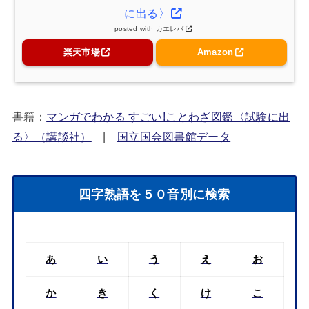
に出る〉
posted with
カエレバ
楽天市場
Amazon
書籍：
マンガでわかる すごい!ことわざ図鑑〈試験に出
る〉（講談社）
|
国立国会図書館データ
四字熟語を５０音別に検索
あ
い
う
え
お
か
き
く
け
こ