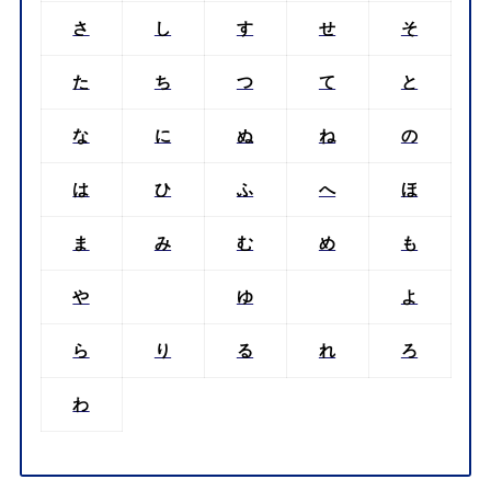
さ
し
す
せ
そ
た
ち
つ
て
と
な
に
ぬ
ね
の
は
ひ
ふ
へ
ほ
ま
み
む
め
も
や
ゆ
よ
ら
り
る
れ
ろ
わ