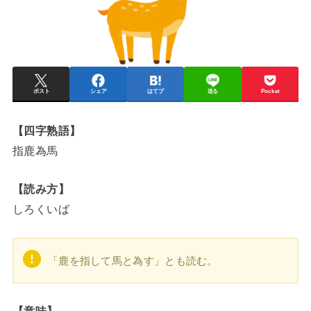
ポスト
シェア
はてブ
送る
Pocket
【四字熟語】
指鹿為馬
【読み方】
しろくいば
「鹿を指して馬と為す」とも読む。
【意味】