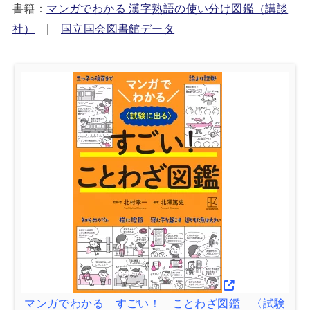
書籍：
マンガでわかる 漢字熟語の使い分け図鑑（講談
社）
|
国立国会図書館データ
マンガでわかる すごい！ ことわざ図鑑 〈試験