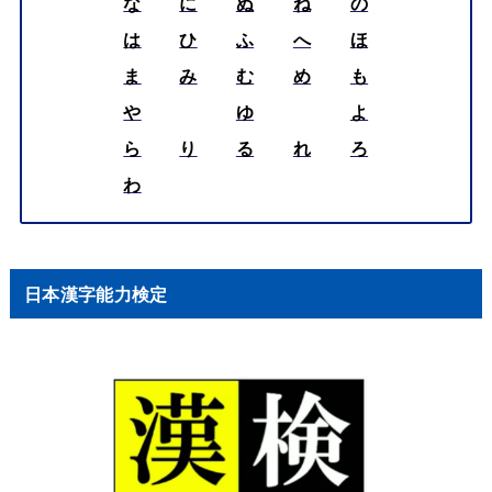
な
に
ぬ
ね
の
は
ひ
ふ
へ
ほ
ま
み
む
め
も
や
ゆ
よ
ら
り
る
れ
ろ
わ
日本漢字能力検定