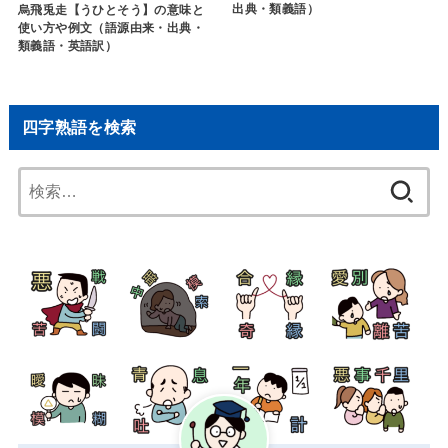
出典・類義語）
烏飛兎走【うひとそう】の意味と
使い方や例文（語源由来・出典・
類義語・英語訳）
四字熟語を検索
検
索: