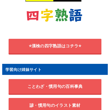
⭐漢検の四字熟語はコチラ⭐
学習向け姉妹サイト
ことわざ・慣用句の百科事典
諺・慣用句のイラスト素材