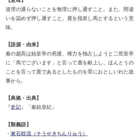
道理の通らないことを無理に押し通すこと。また、間違
いを認めず押し通すこと。鹿を指差し馬とするという意
味。
【語源・由来】
秦の趙高は始皇帝の死後、権力を独占しようと二世皇帝
に「馬でございます」と言って鹿を献上し、ほんとうの
ことを言って鹿であるとしたものを罪におとしいれた故
事から。
【典拠・出典】
『
史記
』「秦始皇紀」
【類義語】
・
漱石枕流（そうせきちんりゅう）