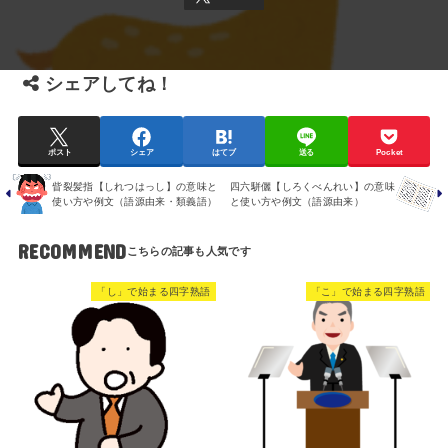
シェアしてね！
ポスト
シェア
はてブ
送る
Pocket
眥裂髪指【しれつはっし】の意味と
四六駢儷【しろくべんれい】の意味
使い方や例文（語源由来・類義語）
と使い方や例文（語源由来）
RECOMMEND
「し」で始まる四字熟語
「こ」で始まる四字熟語