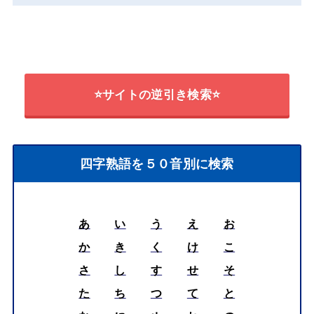
⭐サイトの逆引き検索⭐
四字熟語を５０音別に検索
あ
い
う
え
お
か
き
く
け
こ
さ
し
す
せ
そ
た
ち
つ
て
と