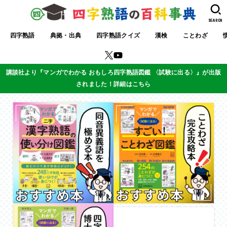
SEARCH
四字熟語
典拠・出典
四字熟語クイズ
漢検
ことわざ
講談社より『マンガでわかる おもしろ四字熟語図鑑 〈試験に出る〉』が出版
されました！詳細はこちら