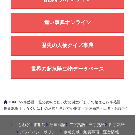
違い事典オンライン
歴史の人物クイズ事典
世界の超危険生物データベース
HOME
四字熟語一覧の意味と使い方の例文
「し」で始まる四字熟語
指鹿為馬【しろくいば】の意味と使い方や例文（語源由来・出典・類義語）
ことわざ
慣用句
故事成語
二字熟語
三字熟語
四字熟語
プライバシーポリシー
参考文献
免責事項
運営情報