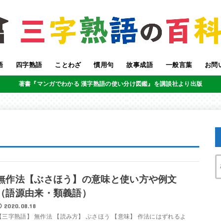
語
四字熟語
ことわざ
慣用句
故事成語
一般言葉
お問
著書『マンガでわかる 漢字熟語の使い分け図鑑』を講談社より出版
無作法【ぶさほう】の意味と使い方や例文
（語源由来・類義語）
2020.08.18
【三字熟語】 無作法 【読み方】 ぶさほう 【意味】 作法にはずれるよ