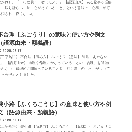
心がけ）。「―な社員・―者（モノ）」 【語源由来】 ある物事を理解
し、取り計らい、常に心がけていること。という意味の「心得」が打
ち消され、良くない心...
不合理【ふごうり】の意味と使い方や例文
（語源由来・類義語）
2020.08.17
【三字熟語】 不合理 【読み方】 ふごうり 【意味】 道理にあわないこ
と。 【語源由来】 道理や倫理にかなっていることの「合理」を道理に
あわない、倫理的に間違っていることを、打ち消しの「不」がついて
『不合理』としました。...
袋小路【ふくろこうじ】の意味と使い方や例
文（語源由来・類義語）
2020.08.17
【三字熟語】 袋小路 【読み方】 ふくろこうじ 【意味】 行きどまりに