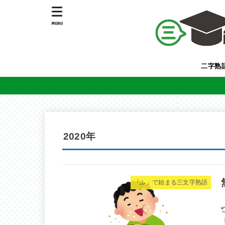
MENU
二字熟
2020年
「ふ」で始まる三文字熟語