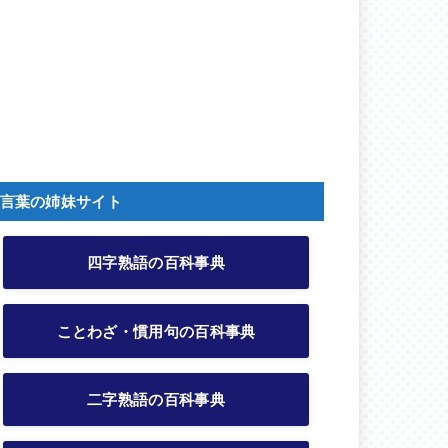
言葉の姉妹サイト
四字熟語の百科事典
ことわざ・慣用句の百科事典
二字熟語の百科事典