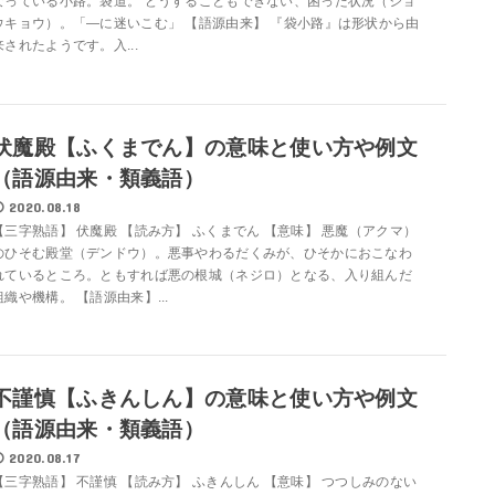
なっている小路。袋道。 どうすることもできない、困った状況（ジョ
ウキョウ）。「―に迷いこむ」 【語源由来】 『袋小路』は形状から由
来されたようです。入...
伏魔殿【ふくまでん】の意味と使い方や例文
（語源由来・類義語）
2020.08.18
【三字熟語】 伏魔殿 【読み方】 ふくまでん 【意味】 悪魔（アクマ）
のひそむ殿堂（デンドウ）。悪事やわるだくみが、ひそかにおこなわ
れているところ。ともすれば悪の根城（ネジロ）となる、入り組んだ
組織や機構。 【語源由来】...
不謹慎【ふきんしん】の意味と使い方や例文
（語源由来・類義語）
2020.08.17
【三字熟語】 不謹慎 【読み方】 ふきんしん 【意味】 つつしみのない