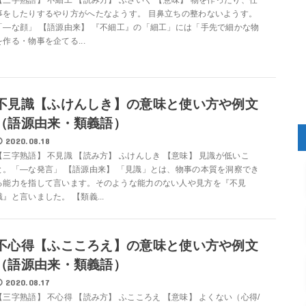
【三字熟語】 不細工 【読み方】 ぶさいく 【意味】 物を作ったり、仕
事をしたりするやり方がへたなようす。 目鼻立ちの整わないようす。
「―な顔」 【語源由来】 『不細工』の「細工」には「手先で細かな物
を作る・物事を企てる...
不見識【ふけんしき】の意味と使い方や例文
（語源由来・類義語）
2020.08.18
【三字熟語】 不見識 【読み方】 ふけんしき 【意味】 見識が低いこ
と。「―な発言」 【語源由来】 「見識」とは、物事の本質を洞察でき
る能力を指して言います。そのような能力のない人や見方を『不見
識』と言いました。 【類義...
不心得【ふこころえ】の意味と使い方や例文
（語源由来・類義語）
2020.08.17
【三字熟語】 不心得 【読み方】 ふこころえ 【意味】 よくない（心得/