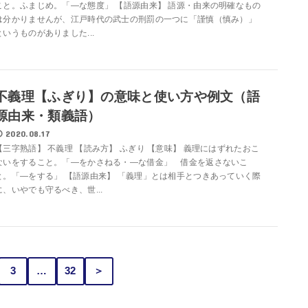
こと。ふまじめ。「―な態度」 【語源由来】 語源・由来の明確なもの
は分かりませんが、江戸時代の武士の刑罰の一つに「謹慎（慎み）」
というものがありました...
不義理【ふぎり】の意味と使い方や例文（語
源由来・類義語）
2020.08.17
【三字熟語】 不義理 【読み方】 ふぎり 【意味】 義理にはずれたおこ
ないをすること。「―をかさねる・―な借金」 借金を返さないこ
と。「―をする」 【語源由来】 「義理」とは相手とつきあっていく際
に、いやでも守るべき、世...
3
…
32
＞