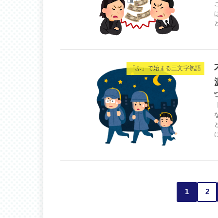
「ふ」で始まる三文字熟語
1
2