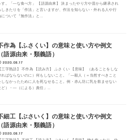
うす。「―な食べ方」 【語源由来】 決まったやり方や昔から継承され
るしきたりを「作法」と言いますが、作法を知らない・外れる人や行
為について『無作法』と...
不作為【ふさくい】の意味と使い方や例文
（語源由来・類義語）
2020.08.17
【三字熟語】 不作為 【読み方】 ふさくい 【意味】 （あることをしな
ければならないのに）何もしないこと。「―殺人（＝当然すべきこと
をしなかったために人を死なせること。例・赤ん坊に乳を飲ませない
など）・―（による）責任」...
不細工【ぶさいく】の意味と使い方や例文
（語源由来・類義語）
2020.08.17