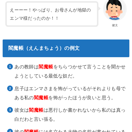
えーーー！やっぱり、お母さんが地獄の
エンマ様だったのか！！
健太
閻魔帳（えんまちょう）の例文
あの教師は
閻魔帳
をちらつかせて言うことを聞かせ
ようとしている最低な奴だ。
息子はエンマさまを怖がっているがそれよりも母で
ある私の
閻魔帳
を怖がったほうが良いと思う。
彼女は
閻魔帳
は悪行しか書かれないから私のは真っ
白だわと言い張る。
彼の
閻魔帳
には名立たる大物の名前が書かれている