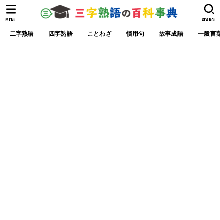
MENU
SEARCH
二字熟語
四字熟語
ことわざ
慣用句
故事成語
一般言