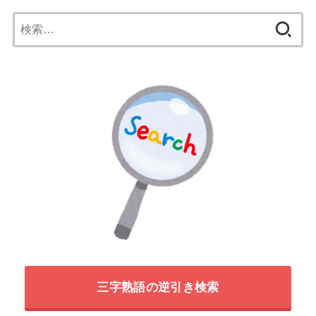
検
索:
三字熟語の逆引き検索