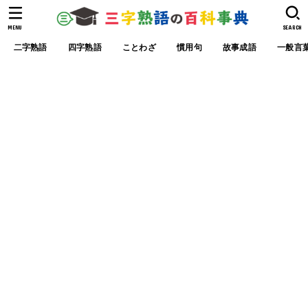
MENU
SEARCH
二字熟語
四字熟語
ことわざ
慣用句
故事成語
一般言