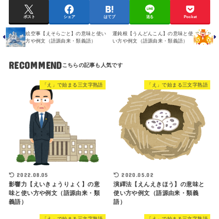
ポスト
シェア
はてブ
送る
Pocket
絵空事【えそらごと】の意味と使い
運鈍根【うんどんこん】の意味と使
方や例文（語源由来・類義語）
い方や例文（語源由来・類義語）
RECOMMEND
「え」で始まる三文字熟語
「え」で始まる三文字熟語
2022.08.05
2020.05.02
影響力【えいきょうりょく】の意
演繹法【えんえきほう】の意味と
味と使い方や例文（語源由来・類
使い方や例文（語源由来・類義
義語）
語）
「え」で始まる三文字熟語
「え」で始まる三文字熟語