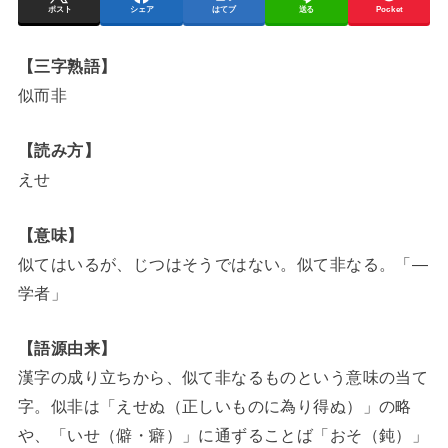
ポスト
シェア
はてブ
送る
Pocket
【三字熟語】
似而非
【読み方】
えせ
【意味】
似てはいるが、じつはそうではない。似て非なる。「―
学者」
【語源由来】
漢字の成り立ちから、似て非なるものという意味の当て
字。似非は「えせぬ（正しいものに為り得ぬ）」の略
や、「いせ（僻・癖）」に通ずることば「おそ（鈍）」