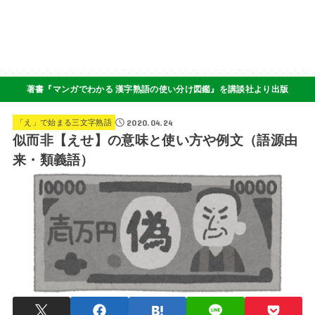
著書『マンガでわかる 漢字熟語の使い分け図鑑』を講談社より出版
2020.04.24
「え」で始まる三文字熟語
似而非【えせ】の意味と使い方や例文（語源由
来・類義語）