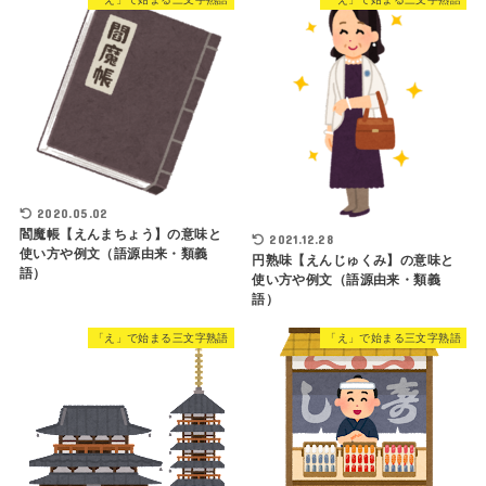
2020.05.02
閻魔帳【えんまちょう】の意味と
2021.12.28
使い方や例文（語源由来・類義
円熟味【えんじゅくみ】の意味と
語）
使い方や例文（語源由来・類義
語）
「え」で始まる三文字熟語
「え」で始まる三文字熟語