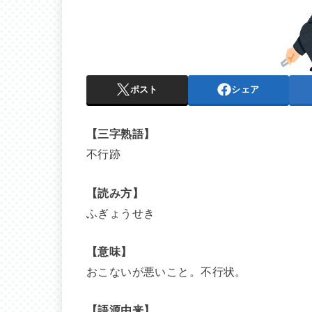
ポスト
シェア
【三字熟語】
不行跡
【読み方】
ふぎょうせき
【意味】
おこないが悪いこと。不行状。
【語源由来】