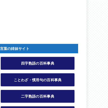
言葉の姉妹サイト
四字熟語の百科事典
ことわざ・慣用句の百科事典
二字熟語の百科事典