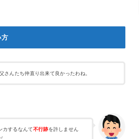
い方
父さんたち仲直り出来て良かったわね。
ンカするなんて
不行跡
を許しません
だ。