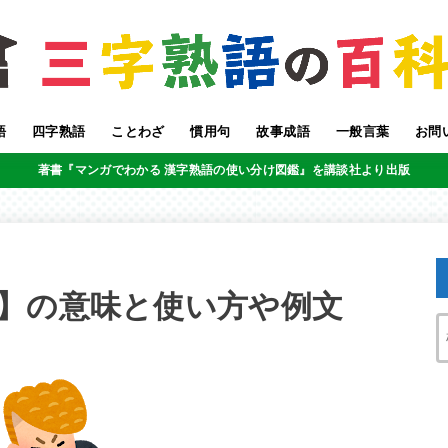
語
四字熟語
ことわざ
慣用句
故事成語
一般言葉
お問
著書『マンガでわかる 漢字熟語の使い分け図鑑』を講談社より出版
】の意味と使い方や例文