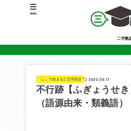
MENU
二字熟
2020.08.17
「ふ」で始まる三文字熟語
不行跡【ふぎょうせき
（語源由来・類義語）