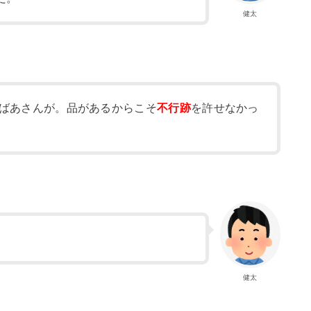
健太
ばあさんが。品があるからこそ
不行跡
を許せなかっ
。
健太