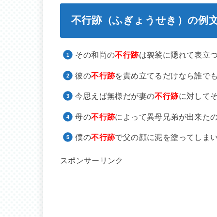
不行跡（ふぎょうせき）の例
その和尚の
不行跡
は袈裟に隠れて表立
彼の
不行跡
を責め立てるだけなら誰で
今思えば無様だが妻の
不行跡
に対して
母の
不行跡
によって異母兄弟が出来た
僕の
不行跡
で父の顔に泥を塗ってしま
スポンサーリンク