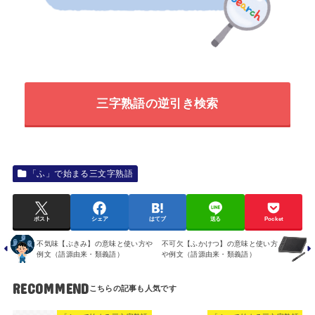
三字熟語の逆引き検索
「ふ」で始まる三文字熟語
ポスト
シェア
はてブ
送る
Pocket
不気味【ぶきみ】の意味と使い方や
不可欠【ふかけつ】の意味と使い方
例文（語源由来・類義語）
や例文（語源由来・類義語）
RECOMMEND