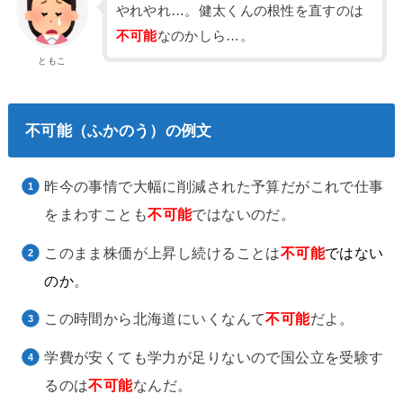
やれやれ…。健太くんの根性を直すのは
不可能
なのかしら…。
ともこ
不可能（ふかのう）の例文
昨今の事情で大幅に削減された予算だがこれで仕事
をまわすことも
不可能
ではないのだ。
このまま株価が上昇し続けることは
不可能
ではない
のか
。
この時間から北海道にいくなんて
不可能
だよ。
学費が安くても学力が足りないので国公立を受験す
るのは
不可能
なんだ。