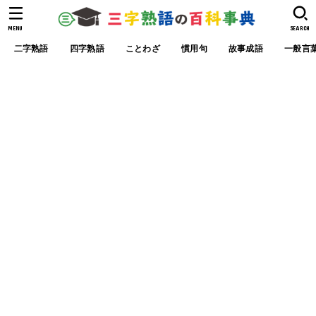
MENU
SEARCH
二字熟語
四字熟語
ことわざ
慣用句
故事成語
一般言