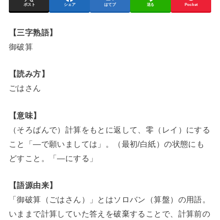
ポスト
シェア
はてブ
送る
Pocket
【三字熟語】
御破算
【読み方】
ごはさん
【意味】
（そろばんで）計算をもとに返して、零（レイ）にする
こと「―で願いましては」。（最初/白紙）の状態にも
どすこと。「―にする」
【語源由来】
「御破算（ごはさん）」とはソロバン（算盤）の用語。
いままで計算していた答えを破棄することで、計算前の