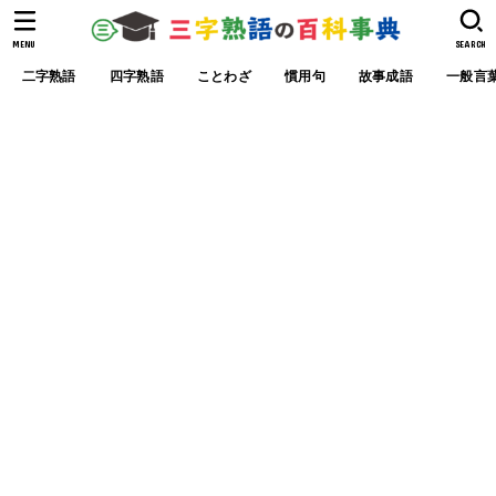
MENU
SEARCH
二字熟語
四字熟語
ことわざ
慣用句
故事成語
一般言