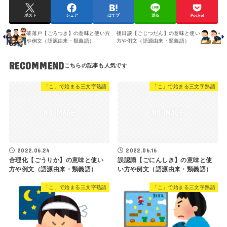
ポスト
シェア
はてブ
送る
Pocket
破落戸【ごろつき】の意味と使い方
後日談【ごじつだん】の意味と使い
や例文（語源由来・類義語）
方や例文（語源由来・類義語）
RECOMMEND
「こ」で始まる三文字熟語
「こ」で始まる三文字熟語
2022.06.24
2022.06.16
合理化【ごうりか】の意味と使い
誤認識【ごにんしき】の意味と使
方や例文（語源由来・類義語）
い方や例文（語源由来・類義語）
「こ」で始まる三文字熟語
「こ」で始まる三文字熟語