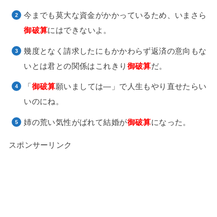
今までも莫大な資金がかかっているため、いまさら
御破算
にはできないよ。
幾度となく請求したにもかかわらず返済の意向もな
いとは君との関係はこれきり
御破算
だ。
「
御破算
願いましては―」で人生もやり直せたらい
いのにね。
姉の荒い気性がばれて結婚が
御破算
になった。
スポンサーリンク