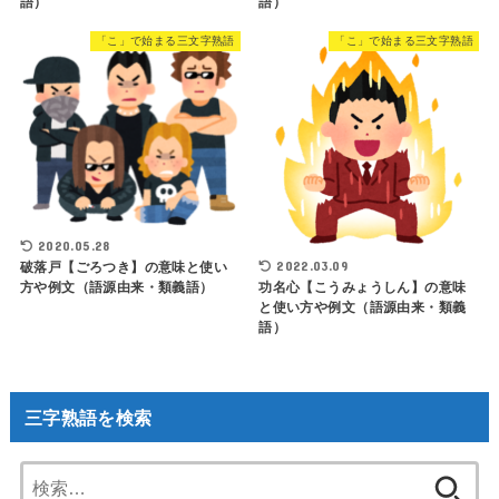
語）
語）
「こ」で始まる三文字熟語
「こ」で始まる三文字熟語
2020.05.28
2022.03.09
破落戸【ごろつき】の意味と使い
方や例文（語源由来・類義語）
功名心【こうみょうしん】の意味
と使い方や例文（語源由来・類義
語）
三字熟語を検索
検