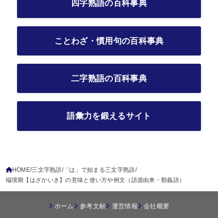
四字熟語の百科事典
ことわざ・慣用句の百科事典
二字熟語の百科事典
語彙力を鍛えるサイト
HOME
三文字熟語
「は」で始まる三文字熟語
端境期【はざかいき】の意味と使い方や例文（語源由来・類義語）
ホーム
参考文献
運営情報
会社概要