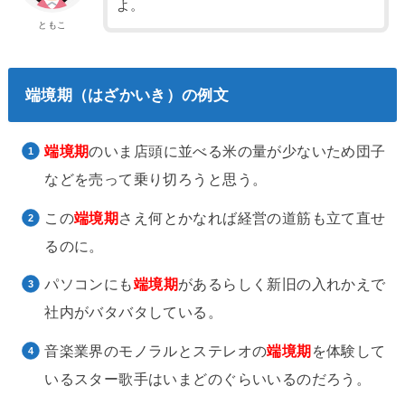
よ。
ともこ
端境期（はざかいき）の例文
端境期
のいま店頭に並べる米の量が少ないため団子
などを売って乗り切ろうと思う。
この
端境期
さえ何とかなれば経営の道筋も立て直せ
るのに。
パソコンにも
端境期
があるらしく新旧の入れかえで
社内がバタバタしている。
音楽業界のモノラルとステレオの
端境期
を体験して
いるスター歌手はいまどのぐらいいるのだろう。