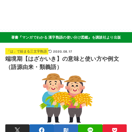
著書『マンガでわかる 漢字熟語の使い分け図鑑』を講談社より出版
2020.08.17
「は」で始まる三文字熟語
端境期【はざかいき】の意味と使い方や例文
（語源由来・類義語）