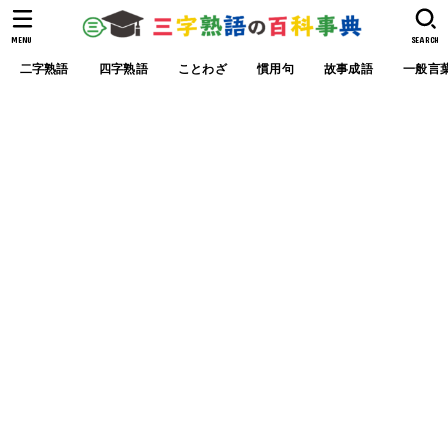
MENU
SEARCH
二字熟語
四字熟語
ことわざ
慣用句
故事成語
一般言