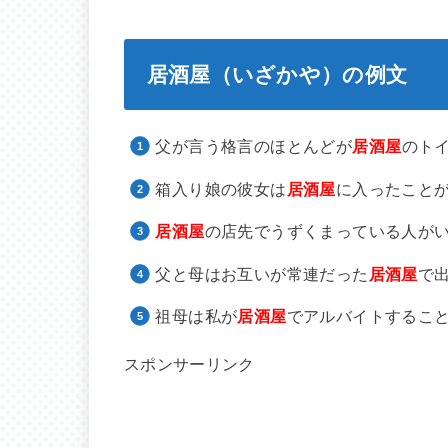
居酒屋（いざかや）の例文
父が言う格言のほとんどが
居酒屋
のト
箱入り娘の彼女は
居酒屋
に入ったこと
居酒屋
の店先でうずくまっている人が
父と母はお互いが常連だった
居酒屋
で
祖母は私が
居酒屋
でアルバイトするこ
スポンサーリンク