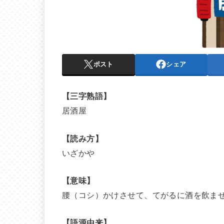
ポスト
シェア
【三字熟語】
居酒屋
【読み方】
いざかや
【意味】
腰（コシ）かけさせて、てがるに酒を飲ま
【語源由来】