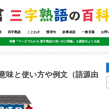
語
四字熟語
ことわざ
慣用句
故事成語
一般言葉
お問
著書『マンガでわかる 漢字熟語の使い分け図鑑』を講談社より出版
意味と使い方や例文（語源由