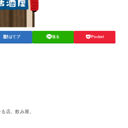
はてブ
送る
Pocket
せる店。飲み屋。