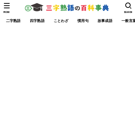
MENU
SEARCH
二字熟語
四字熟語
ことわざ
慣用句
故事成語
一般言