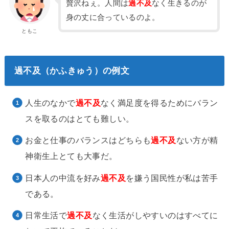
贅沢ねぇ。人間は
過不及
なく生きるのが
身の丈に合っているのよ。
ともこ
過不及（かふきゅう）の例文
人生のなかで
過不及
なく満足度を得るためにバラン
スを取るのはとても難しい。
お金と仕事のバランスはどちらも
過不及
ない方が精
神衛生上とても大事だ。
日本人の中流を好み
過不及
を嫌う国民性が私は苦手
である。
日常生活で
過不及
なく生活がしやすいのはすべてに