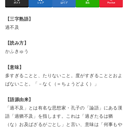
ポスト
シェア
はてブ
送る
Pocket
【三字熟語】
過不及
【読み方】
かふきゅう
【意味】
多すぎることと、たりないこと。度がすぎることとおよ
ばないこと。「－なく（＝ちょうどよく）」
【語源由来】
「過不及」とは有名な思想家・孔子の「論語」にある漢
語「過猶不及」を指します。これは「過ぎたるは猶
（な）お及ばざるがごとし」と言い、意味は「何事もや