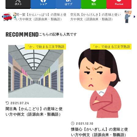
ポスト
シェア
はてブ
送る
Pocket
間一髪【かんいっぱつ】の意味と使
空元気【からげんき】の意味と使い
い方や例文（語源由来・類義語）
方や例文（語源由来・類義語）
RECOMMEND
「か」で始まる三文字熟語
「か」で始まる三文字熟語
2021.07.24
閑古鳥【かんこどり】の意味と使
い方や例文（語源由来・類義語）
2021.12.10
懐疑心【かいぎしん】の意味と使
い方や例文（語源由来・類義語）