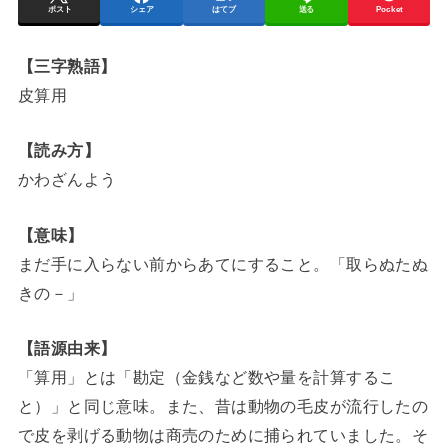
ポスト
シェア
はてブ
送る
Pocket
【三字熟語】
皮算用
【読み方】
かわざんよう
【意味】
まだ手に入らない前からあてにすること。「取らぬたぬ
きの－」
【語源由来】
「算用」とは「勘定（金銭など数や量を計算するこ
と）」と同じ意味。また、昔は動物の毛皮が流行したの
で皮を剥げる動物は商売のために捕られていました。そ