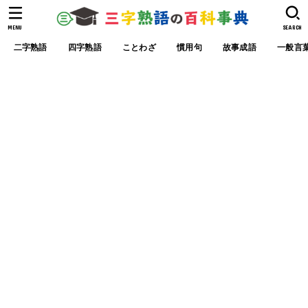
MENU
SEARCH
二字熟語
四字熟語
ことわざ
慣用句
故事成語
一般言